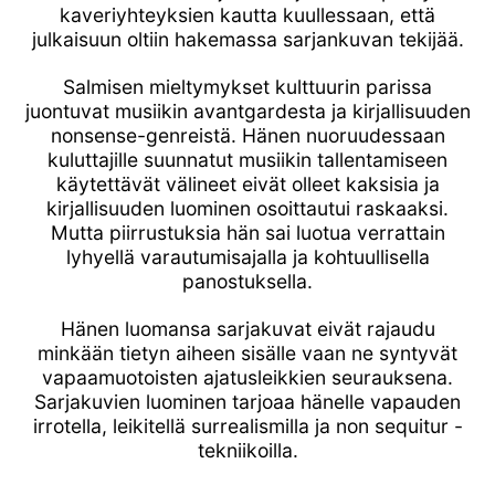
kaveriyhteyksien kautta kuullessaan, että
julkaisuun oltiin hakemassa sarjankuvan tekijää.
Salmisen mieltymykset kulttuurin parissa
juontuvat musiikin avantgardesta ja kirjallisuuden
nonsense-genreistä. Hänen nuoruudessaan
kuluttajille suunnatut musiikin tallentamiseen
käytettävät välineet eivät olleet kaksisia ja
kirjallisuuden luominen osoittautui raskaaksi.
Mutta piirrustuksia hän sai luotua verrattain
lyhyellä varautumisajalla ja kohtuullisella
panostuksella.
Hänen luomansa sarjakuvat eivät rajaudu
minkään tietyn aiheen sisälle vaan ne syntyvät
vapaamuotoisten ajatusleikkien seurauksena.
Sarjakuvien luominen tarjoaa hänelle vapauden
irrotella, leikitellä surrealismilla ja non sequitur -
tekniikoilla.