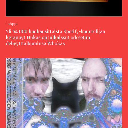
Lööppi
Yli 54 000 kuukausittaista Spotify-kuuntelijaa
kerännyt Hukas on julkaissut odotetun
debyyttialbuminsa Whokas