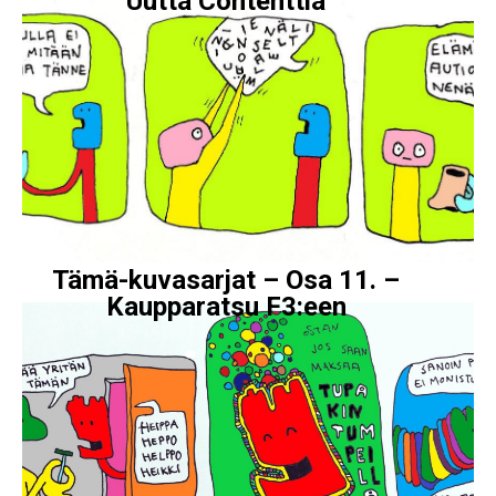
Uutta Contenttia
Tämä-kuvasarjat – Osa 11. –
Kaupparatsu F3:een