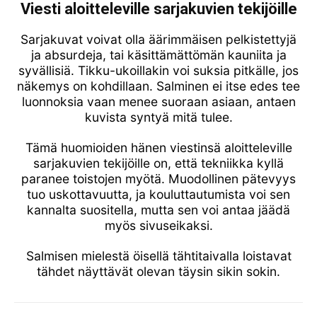
Viesti aloitteleville sarjakuvien tekijöille
Sarjakuvat voivat olla äärimmäisen pelkistettyjä
ja absurdeja, tai käsittämättömän kauniita ja
syvällisiä. Tikku-ukoillakin voi suksia pitkälle, jos
näkemys on kohdillaan. Salminen ei itse edes tee
luonnoksia vaan menee suoraan asiaan, antaen
kuvista syntyä mitä tulee.
Tämä huomioiden hänen viestinsä aloitteleville
sarjakuvien tekijöille on, että tekniikka kyllä
paranee toistojen myötä. Muodollinen pätevyys
tuo uskottavuutta, ja kouluttautumista voi sen
kannalta suositella, mutta sen voi antaa jäädä
myös sivuseikaksi.
Salmisen mielestä öisellä tähtitaivalla loistavat
tähdet näyttävät olevan täysin sikin sokin.