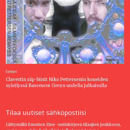
Eetteri
Clavertin räp-biisit Niko Pettersenin koneiden
syleilyssä Basement Greyn uudella julkaisulla
Tilaa uutiset sähköpostiisi
Liittymällä Emotion Zine -uutiskirjeen tilaajien joukkoon,