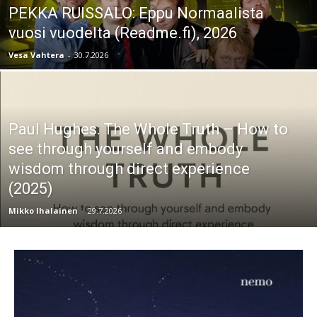
PEKKA RUISSALO: Eppu Normaalista
vuosi vuodelta (Readme.fi), 2026
Vesa Vahtera
-
30.7.2026
Paul Hughes: The Whole Truth – How to
see through yourself and embody
wisdom through direct experience
(2025)
Mikko Ihalainen
-
29.7.2026