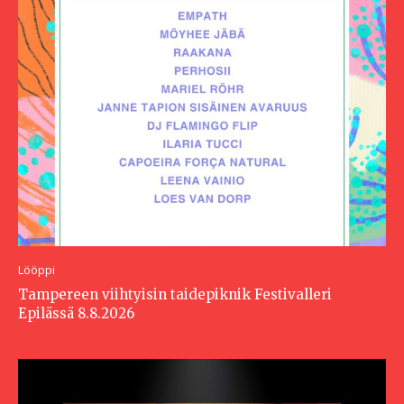
Lööppi
Tampereen viihtyisin taidepiknik Festivalleri
Epilässä 8.8.2026