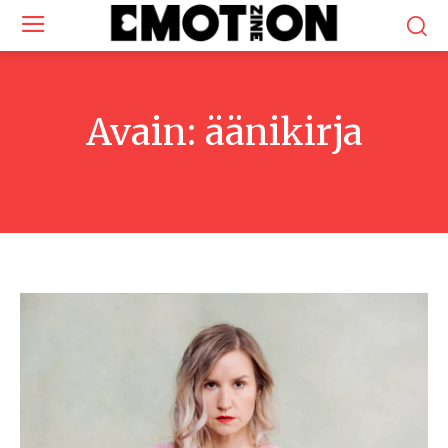
Avain:
äänikirja