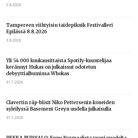
5.8.2026
Tampereen viihtyisin taidepiknik Festivalleri
Epilässä 8.8.2026
3.8.2026
Yli 54 000 kuukausittaista Spotify-kuuntelijaa
kerännyt Hukas on julkaissut odotetun
debyyttialbuminsa Whokas
31.7.2026
Clavertin räp-biisit Niko Pettersenin koneiden
syleilyssä Basement Greyn uudella julkaisulla
31.7.2026
PEKKA RUISSALO: Eppu Normaalista vuosi vuodelta