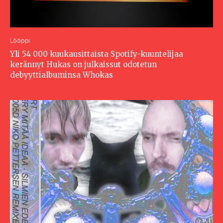
Lööppi
Yli 54 000 kuukausittaista Spotify-kuuntelijaa
kerännyt Hukas on julkaissut odotetun
debyyttialbuminsa Whokas