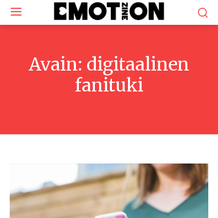
Avain:
digitaalinen
fanituki