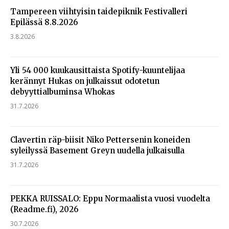
Tampereen viihtyisin taidepiknik Festivalleri
Epilässä 8.8.2026
3.8.2026
Yli 54 000 kuukausittaista Spotify-kuuntelijaa
kerännyt Hukas on julkaissut odotetun
debyyttialbuminsa Whokas
31.7.2026
Clavertin räp-biisit Niko Pettersenin koneiden
syleilyssä Basement Greyn uudella julkaisulla
31.7.2026
PEKKA RUISSALO: Eppu Normaalista vuosi vuodelta
(Readme.fi), 2026
30.7.2026