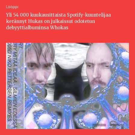
Lööppi
Yli 54 000 kuukausittaista Spotify-kuuntelijaa
kerännyt Hukas on julkaissut odotetun
debyyttialbuminsa Whokas