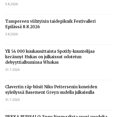
5.8.2026
Tampereen viihtyisin taidepiknik Festivalleri
Epilässä 8.8.2026
3.8.2026
Yli 54 000 kuukausittaista Spotify-kuuntelijaa
kerännyt Hukas on julkaissut odotetun
debyyttialbuminsa Whokas
31.7.2026
Clavertin räp-biisit Niko Pettersenin koneiden
syleilyssä Basement Greyn uudella julkaisulla
31.7.2026
PEKKA RUISSALO: Eppu Normaalista vuosi vuodelta