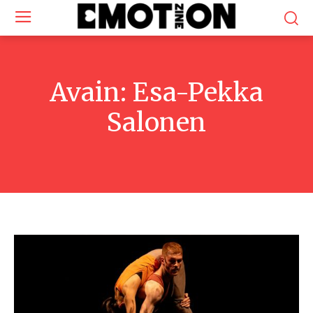
Avain:
Esa-Pekka
Salonen