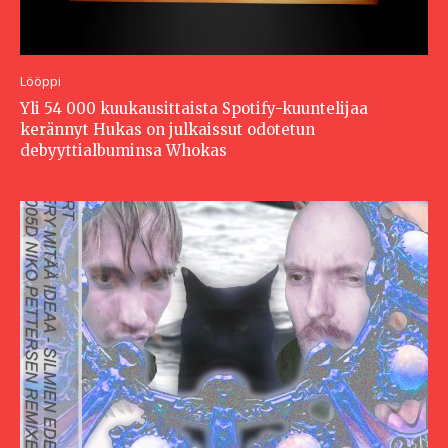
Lööppi
Yli 54 000 kuukausittaista Spotify-kuuntelijaa
kerännyt Hukas on julkaissut odotetun
debyyttialbuminsa Whokas