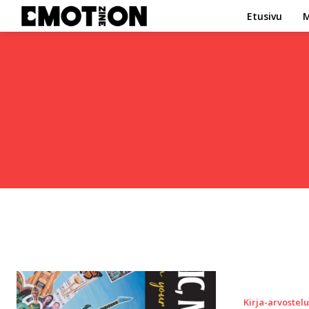
Etusivu
M
Kirja-arvostelu