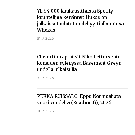
Yli 54 000 kuukausittaista Spotify-
kuuntelijaa kerännyt Hukas on
julkaissut odotetun debyyttialbuminsa
Whokas
31.7.2026
Clavertin räp-biisit Niko Pettersenin
koneiden syleilyssä Basement Greyn
uudella julkaisulla
31.7.2026
PEKKA RUISSALO: Eppu Normaalista
vuosi vuodelta (Readme.fi), 2026
30.7.2026