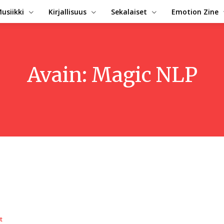
usiikki
Kirjallisuus
Sekalaiset
Emotion Zine
Avain:
Magic NLP
t