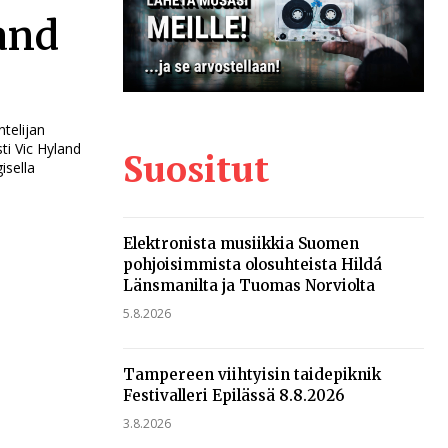
and
ntelijan
sti Vic Hyland
Suositut
isella
Elektronista musiikkia Suomen
pohjoisimmista olosuhteista Hildá
Länsmanilta ja Tuomas Norviolta
5.8.2026
Tampereen viihtyisin taidepiknik
Festivalleri Epilässä 8.8.2026
3.8.2026