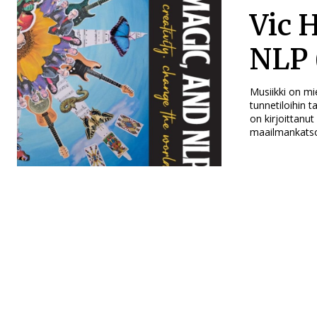
Vic 
NLP 
Musiikki on mi
tunnetiloihin t
on kirjoittanu
maailmankatsom