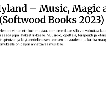
Hyland – Music, Magic 
(Softwood Books 2023)
elestäni vähän niin kuin magiaa, parhaimmillaan sillä voi vaikuttaa kuu
ai saada jopa lihakset liikkeelle. Muusikko, opettaja, terapeutti ja kitari
t inspiroivan ja käytännönläheisen teoksen luovuudesta ja kuinka maag
uksella on paljon annettavaa musiikille.