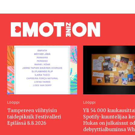
Lööppi
Lööppi
Tampereen viihtyisin
Yli 54 000 kuukausitta
taidepiknik Festivalleri
Spotify-kuuntelijaa k
Epilässä 8.8.2026
Hukas on julkaissut o
debyyttialbuminsa W