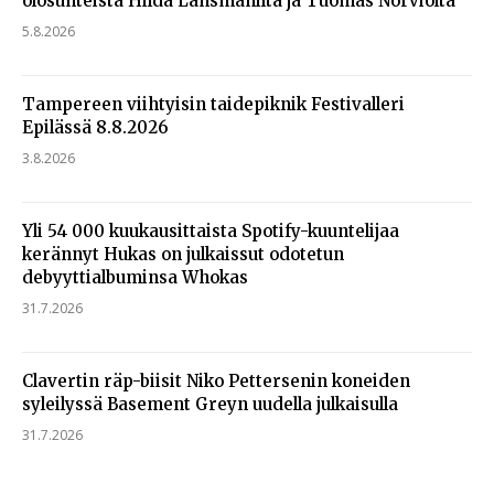
olosuhteista Hildá Länsmanilta ja Tuomas Norviolta
5.8.2026
Tampereen viihtyisin taidepiknik Festivalleri
Epilässä 8.8.2026
3.8.2026
Yli 54 000 kuukausittaista Spotify-kuuntelijaa
kerännyt Hukas on julkaissut odotetun
debyyttialbuminsa Whokas
31.7.2026
Clavertin räp-biisit Niko Pettersenin koneiden
syleilyssä Basement Greyn uudella julkaisulla
31.7.2026