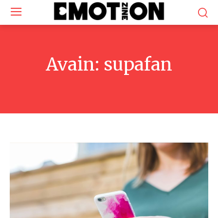
Avain:
supafan