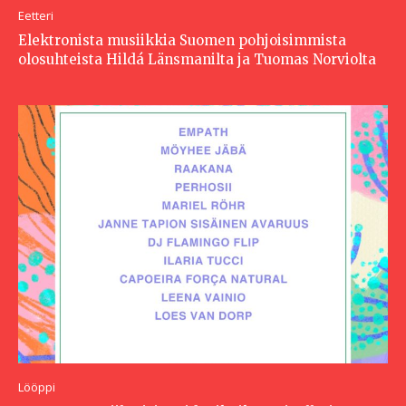
Eetteri
Elektronista musiikkia Suomen pohjoisimmista
olosuhteista Hildá Länsmanilta ja Tuomas Norviolta
Lööppi