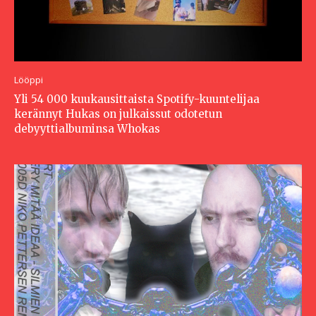
Lööppi
Yli 54 000 kuukausittaista Spotify-kuuntelijaa
kerännyt Hukas on julkaissut odotetun
debyyttialbuminsa Whokas