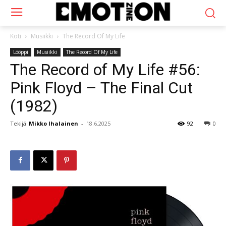
Koti
Musiikki
The Record Of My Life
Lööppi
Musiikki
The Record Of My Life
The Record of My Life #56:
Pink Floyd – The Final Cut
(1982)
Tekijä
Mikko Ihalainen
-
18.6.2025
92
0