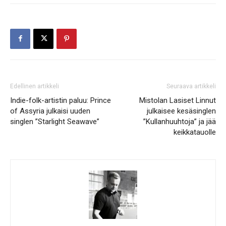
Edellinen artikkeli
Seuraava artikkeli
Indie-folk-artistin paluu: Prince
Mistolan Lasiset Linnut
of Assyria julkaisi uuden
julkaisee kesäsinglen
singlen ”Starlight Seawave”
”Kullanhuuhtoja” ja jää
keikkatauolle