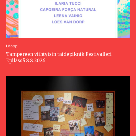
Lööppi
Tampereen viihtyisin taidepiknik Festivalleri
Epilässä 8.8.2026