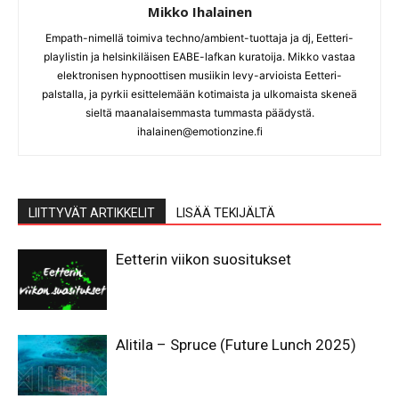
Mikko Ihalainen
Empath-nimellä toimiva techno/ambient-tuottaja ja dj, Eetteri-
playlistin ja helsinkiläisen EABE-lafkan kuratoija. Mikko vastaa
elektronisen hypnoottisen musiikin levy-arvioista Eetteri-
palstalla, ja pyrkii esittelemään kotimaista ja ulkomaista skeneä
sieltä maanalaisemmasta tummasta päädystä.
ihalainen@emotionzine.fi
LIITTYVÄT ARTIKKELIT
LISÄÄ TEKIJÄLTÄ
Eetterin viikon suositukset
Alitila – Spruce (Future Lunch 2025)