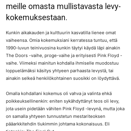
meille omasta mullistavasta levy-
kokemuksestaan.
Kunkin aikakauden ja kulttuurin kasvatilla lienee omat
vaiheensa. Omia kokemuksiani kerratessa tuntuu, että
1990-luvun teinivuosina kunkin täytyi käydä läpi ainakin
The Doors -vaihe, proge-vaihe ja erityisesti Pink Floyd -
vaihe. Viimeksi mainitun kohdalla ihmiselle muodostuu
loppuelämäksi käsitys yhtyeen parhaasta levystä, tai
ainakin selkeä henkilökohtainen suosikki on löydyttävä.
Omalla kohdallani kokemus oli vahva ja valinta ehkä
poikkeuksellinenkin: eniten sykähdyttänyt teos oli levy,
jota usein pidetään vähiten Pink Floyd -levynä, mutta joka
on samalla yhtyeen tunnustetun mestariteoksen
pääarkkitehdin tiukimmin johtama kokonaisuus. Eli