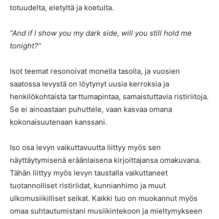
totuudelta, eletyltä ja koetulta.
“And if I show you my dark side, will you still hold me
tonight?”
Isot teemat resonoivat monella tasolla, ja vuosien
saatossa levystä on löytynyt uusia kerroksia ja
henkilökohtaista tarttumapintaa, samaistuttavia ristiriitoja.
Se ei ainoastaan puhuttele, vaan kasvaa omana
kokonaisuutenaan kanssani.
Iso osa levyn vaikuttavuutta liittyy myös sen
näyttäytymisenä eräänlaisena kirjoittajansa omakuvana.
Tähän liittyy myös levyn taustalla vaikuttaneet
tuotannolliset ristiriidat, kunnianhimo ja muut
ulkomusiikilliset seikat. Kaikki tuo on muokannut myös
omaa suhtautumistani musiikintekoon ja mieltymykseen