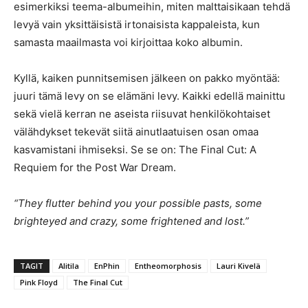
esimerkiksi teema-albumeihin, miten malttaisikaan tehdä
levyä vain yksittäisistä irtonaisista kappaleista, kun
samasta maailmasta voi kirjoittaa koko albumin.
Kyllä, kaiken punnitsemisen jälkeen on pakko myöntää:
juuri tämä levy on se elämäni levy. Kaikki edellä mainittu
sekä vielä kerran ne aseista riisuvat henkilökohtaiset
välähdykset tekevät siitä ainutlaatuisen osan omaa
kasvamistani ihmiseksi. Se se on: The Final Cut: A
Requiem for the Post War Dream.
“They flutter behind you your possible pasts, some
brighteyed and crazy, some frightened and lost.”
TAGIT
Alitila
EnPhin
Entheomorphosis
Lauri Kivelä
Pink Floyd
The Final Cut