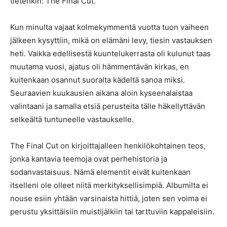
tietenkin: The Final Cut.
Kun minulta vajaat kolmekymmentä vuotta tuon vaiheen
jälkeen kysyttiin, mikä on elämäni levy, tiesin vastauksen
heti. Vaikka edellisestä kuuntelukerrasta oli kulunut taas
muutama vuosi, ajatus oli hämmentävän kirkas, en
kuitenkaan osannut suoralta kädeltä sanoa miksi.
Seuraavien kuukausien aikana aloin kyseenalaistaa
valintaani ja samalla etsiä perusteita tälle häkellyttävän
selkeältä tuntuneelle vastaukselle.
The Final Cut on kirjoittajalleen henkilökohtainen teos,
jonka kantavia teemoja ovat perhehistoria ja
sodanvastaisuus. Nämä elementit eivät kuitenkaan
itselleni ole olleet niitä merkityksellisimpiä. Albumilta ei
nouse esiin yhtään varsinaista hittiä, joten sen voima ei
perustu yksittäisiin muistijälkiin tai tarttuviin kappaleisiin.