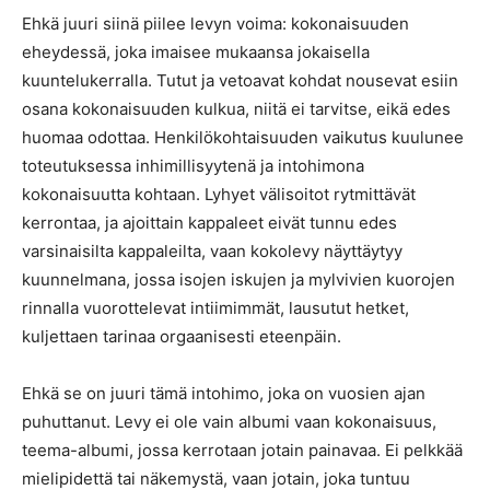
Ehkä juuri siinä piilee levyn voima: kokonaisuuden
eheydessä, joka imaisee mukaansa jokaisella
kuuntelukerralla. Tutut ja vetoavat kohdat nousevat esiin
osana kokonaisuuden kulkua, niitä ei tarvitse, eikä edes
huomaa odottaa. Henkilökohtaisuuden vaikutus kuulunee
toteutuksessa inhimillisyytenä ja intohimona
kokonaisuutta kohtaan. Lyhyet välisoitot rytmittävät
kerrontaa, ja ajoittain kappaleet eivät tunnu edes
varsinaisilta kappaleilta, vaan kokolevy näyttäytyy
kuunnelmana, jossa isojen iskujen ja mylvivien kuorojen
rinnalla vuorottelevat intiimimmät, lausutut hetket,
kuljettaen tarinaa orgaanisesti eteenpäin.
Ehkä se on juuri tämä intohimo, joka on vuosien ajan
puhuttanut. Levy ei ole vain albumi vaan kokonaisuus,
teema-albumi, jossa kerrotaan jotain painavaa. Ei pelkkää
mielipidettä tai näkemystä, vaan jotain, joka tuntuu