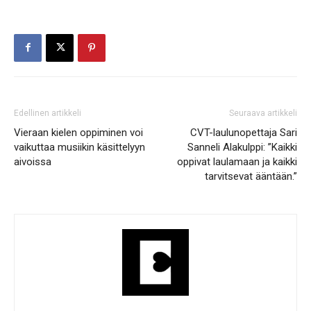
Edellinen artikkeli
Seuraava artikkeli
Vieraan kielen oppiminen voi
CVT-laulunopettaja Sari
vaikuttaa musiikin käsittelyyn
Sanneli Alakulppi: ”Kaikki
aivoissa
oppivat laulamaan ja kaikki
tarvitsevat ääntään.”