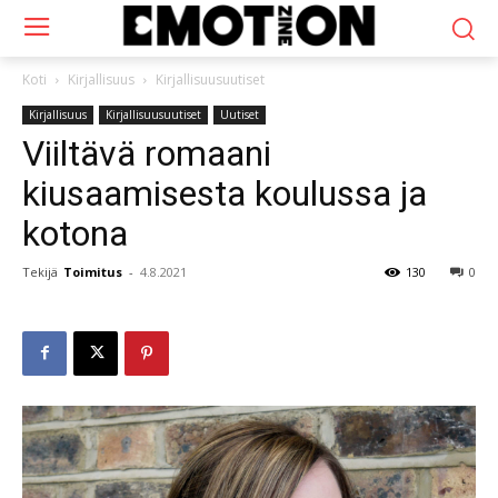
Koti
Kirjallisuus
Kirjallisuusuutiset
Kirjallisuus
Kirjallisuusuutiset
Uutiset
Viiltävä romaani
kiusaamisesta koulussa ja
kotona
Tekijä
Toimitus
-
4.8.2021
130
0