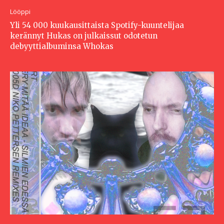
Lööppi
Yli 54 000 kuukausittaista Spotify-kuuntelijaa
kerännyt Hukas on julkaissut odotetun
debyyttialbuminsa Whokas