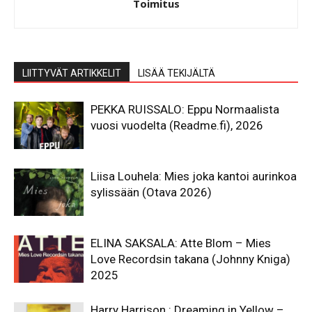
Toimitus
LIITTYVÄT ARTIKKELIT
LISÄÄ TEKIJÄLTÄ
PEKKA RUISSALO: Eppu Normaalista
vuosi vuodelta (Readme.fi), 2026
Liisa Louhela: Mies joka kantoi aurinkoa
sylissään (Otava 2026)
ELINA SAKSALA: Atte Blom – Mies
Love Recordsin takana (Johnny Kniga)
2025
Harry Harrison : Dreaming in Yellow –