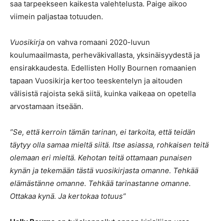
saa tarpeekseen kaikesta valehtelusta. Paige aikoo
viimein paljastaa totuuden.
Vuosikirja
on vahva romaani 2020-luvun
koulumaailmasta, perheväkivallasta, yksinäisyydestä ja
ensirakkaudesta. Edellisten Holly Bournen romaanien
tapaan Vuosikirja kertoo teeskentelyn ja aitouden
välisistä rajoista sekä siitä, kuinka vaikeaa on opetella
arvostamaan itseään.
”Se, että kerroin tämän tarinan, ei tarkoita, että teidän
täytyy olla samaa mieltä siitä. Itse asiassa, rohkaisen teitä
olemaan eri mieltä. Kehotan teitä ottamaan punaisen
kynän ja tekemään tästä vuosikirjasta omanne. Tehkää
elämästänne omanne. Tehkää tarinastanne omanne.
Ottakaa kynä. Ja kertokaa totuus”