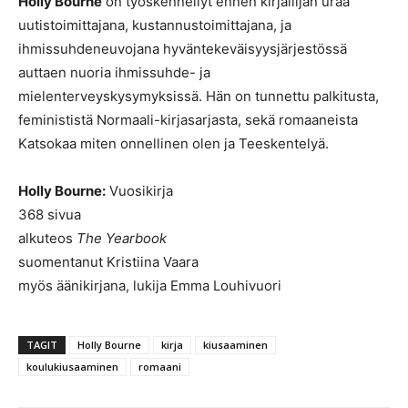
Holly Bourne
on työskennellyt ennen kirjailijan uraa
uutistoimittajana, kustannustoimittajana, ja
ihmissuhdeneuvojana hyväntekeväisyysjärjestössä
auttaen nuoria ihmissuhde- ja
mielenterveyskysymyksissä. Hän on tunnettu palkitusta,
feminististä Normaali-kirjasarjasta, sekä romaaneista
Katsokaa miten onnellinen olen ja Teeskentelyä.
Holly Bourne:
Vuosikirja
368 sivua
alkuteos
The Yearbook
suomentanut Kristiina Vaara
myös äänikirjana, lukija Emma Louhivuori
TAGIT
Holly Bourne
kirja
kiusaaminen
koulukiusaaminen
romaani