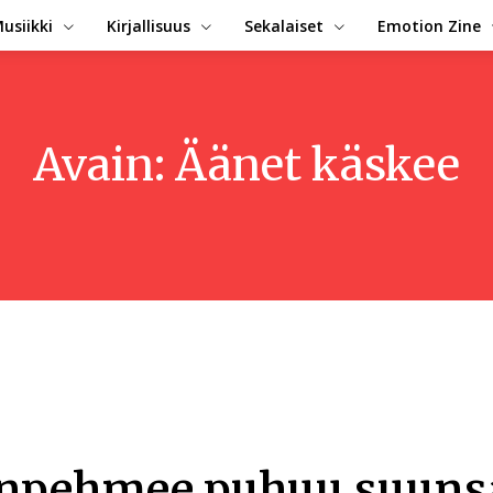
usiikki
Kirjallisuus
Sekalaiset
Emotion Zine
Avain:
Äänet käskee
inpehmee puhuu suuns