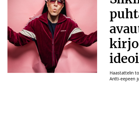
puht
avau
kirjo
ideoi
Haastattelin t
Antti-eepeen j