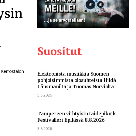
ysin
a
Suositut
n Kerrostalon
Elektronista musiikkia Suomen
pohjoisimmista olosuhteista Hildá
Länsmanilta ja Tuomas Norviolta
5.8.2026
Tampereen viihtyisin taidepiknik
Festivalleri Epilässä 8.8.2026
3.8.2026