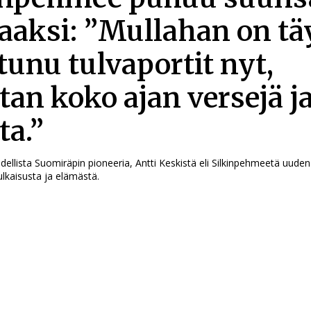
aaksi: ”Mullahan on tä
tunu tulvaportit nyt,
tan koko ajan versejä j
ta.”
odellista Suomiräpin pioneeria, Antti Keskistä eli Silkinpehmeetä uude
ulkaisusta ja elämästä.