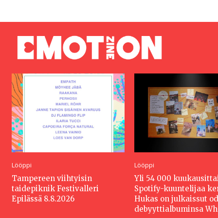
Lööppi
Lööppi
Tampereen viihtyisin
Yli 54 000 kuukausitta
taidepiknik Festivalleri
Spotify-kuuntelijaa k
Epilässä 8.8.2026
Hukas on julkaissut o
debyyttialbuminsa W