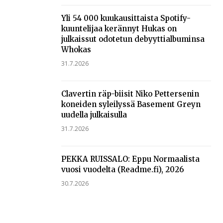
Yli 54 000 kuukausittaista Spotify-
kuuntelijaa kerännyt Hukas on
julkaissut odotetun debyyttialbuminsa
Whokas
31.7.2026
Clavertin räp-biisit Niko Pettersenin
koneiden syleilyssä Basement Greyn
uudella julkaisulla
31.7.2026
PEKKA RUISSALO: Eppu Normaalista
vuosi vuodelta (Readme.fi), 2026
30.7.2026