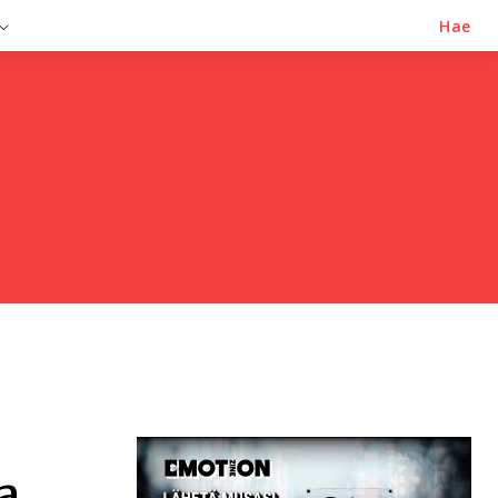
Hae
a