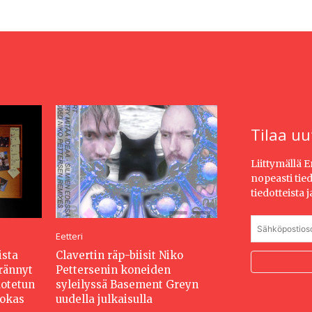
Tilaa uu
Liittymällä 
nopeasti tie
tiedotteista 
Eetteri
ista
Clavertin räp-biisit Niko
erännyt
Pettersenin koneiden
dotetun
syleilyssä Basement Greyn
hokas
uudella julkaisulla