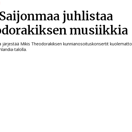
t
 Saijonmaa juhlistaa
dorakiksen musiikkia
a järjestää Mikis Theodorakiksen kunnianosoituskonsertit kuolematt
nlandia-talolla.