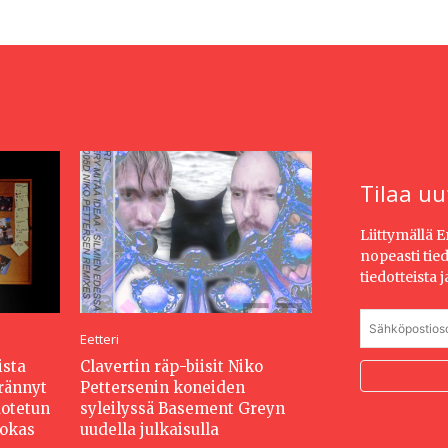
Tilaa uu
Liittymällä 
nopeasti tie
tiedotteista 
Eetteri
ista
Clavertin räp-biisit Niko
erännyt
Pettersenin koneiden
dotetun
syleilyssä Basement Greyn
hokas
uudella julkaisulla