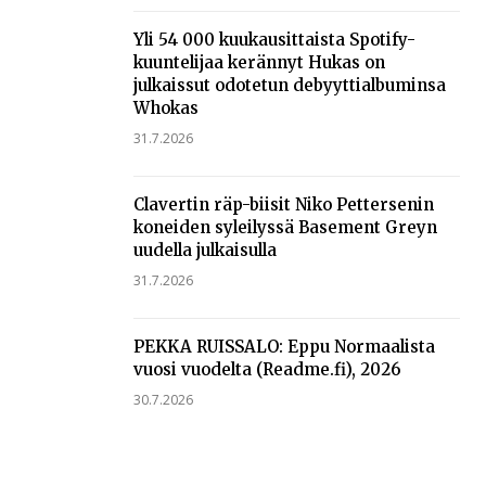
Yli 54 000 kuukausittaista Spotify-
kuuntelijaa kerännyt Hukas on
julkaissut odotetun debyyttialbuminsa
Whokas
31.7.2026
Clavertin räp-biisit Niko Pettersenin
koneiden syleilyssä Basement Greyn
uudella julkaisulla
31.7.2026
PEKKA RUISSALO: Eppu Normaalista
vuosi vuodelta (Readme.fi), 2026
30.7.2026