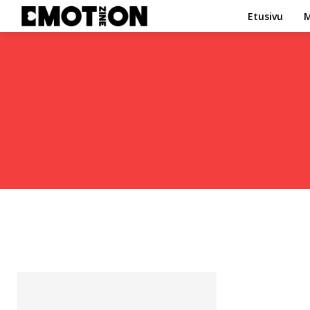
Etusivu
M