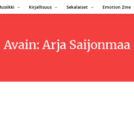
usiikki
Kirjallisuus
Sekalaiset
Emotion Zine
Avain:
Arja Saijonmaa