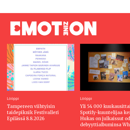
Lööppi
Lööppi
Tampereen viihtyisin
Yli 54 000 kuukausitta
taidepiknik Festivalleri
Spotify-kuuntelijaa k
Epilässä 8.8.2026
Hukas on julkaissut o
debyyttialbuminsa W