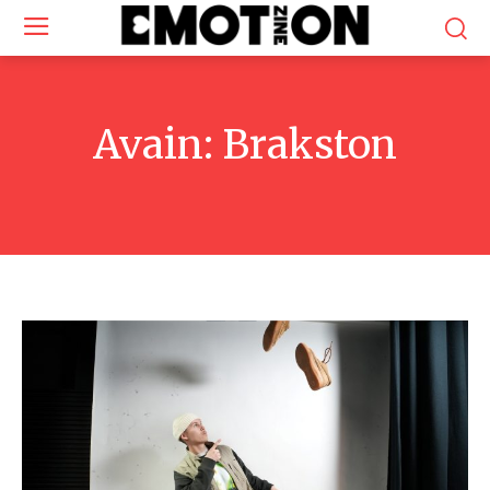
Avain:
Brakston