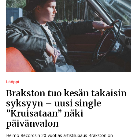
Lööppi
Brakston tuo kesän takaisin
syksyyn – uusi single
”Kruisataan” näki
päivänvalon
Heimo Recordsin 20-vuotias artistilupaus Brakston on