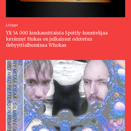
Lööppi
Yli 54 000 kuukausittaista Spotify-kuuntelijaa
kerännyt Hukas on julkaissut odotetun
debyyttialbuminsa Whokas