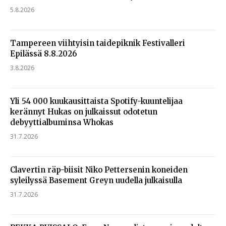
5.8.2026
Tampereen viihtyisin taidepiknik Festivalleri
Epilässä 8.8.2026
3.8.2026
Yli 54 000 kuukausittaista Spotify-kuuntelijaa
kerännyt Hukas on julkaissut odotetun
debyyttialbuminsa Whokas
31.7.2026
Clavertin räp-biisit Niko Pettersenin koneiden
syleilyssä Basement Greyn uudella julkaisulla
31.7.2026