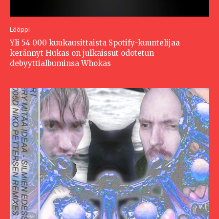
Lööppi
Yli 54 000 kuukausittaista Spotify-kuuntelijaa
kerännyt Hukas on julkaissut odotetun
debyyttialbuminsa Whokas