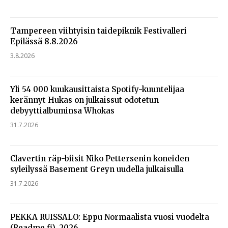
Tampereen viihtyisin taidepiknik Festivalleri
Epilässä 8.8.2026
3.8.2026
Yli 54 000 kuukausittaista Spotify-kuuntelijaa
kerännyt Hukas on julkaissut odotetun
debyyttialbuminsa Whokas
31.7.2026
Clavertin räp-biisit Niko Pettersenin koneiden
syleilyssä Basement Greyn uudella julkaisulla
31.7.2026
PEKKA RUISSALO: Eppu Normaalista vuosi vuodelta
(Readme.fi), 2026