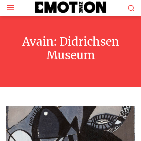
Avain:
Didrichsen
Museum