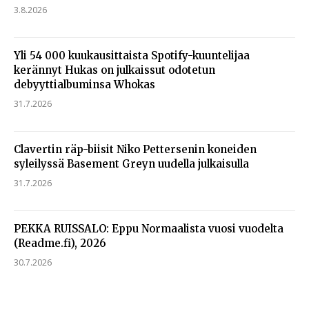
3.8.2026
Yli 54 000 kuukausittaista Spotify-kuuntelijaa
kerännyt Hukas on julkaissut odotetun
debyyttialbuminsa Whokas
31.7.2026
Clavertin räp-biisit Niko Pettersenin koneiden
syleilyssä Basement Greyn uudella julkaisulla
31.7.2026
PEKKA RUISSALO: Eppu Normaalista vuosi vuodelta
(Readme.fi), 2026
30.7.2026