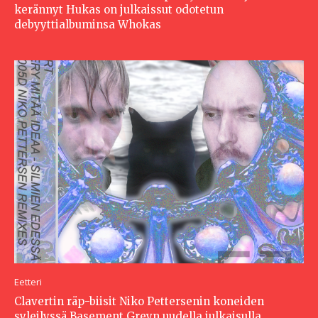
kerännyt Hukas on julkaissut odotetun
debyyttialbuminsa Whokas
Eetteri
Clavertin räp-biisit Niko Pettersenin koneiden
syleilyssä Basement Greyn uudella julkaisulla