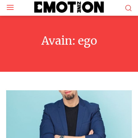
Avain:
ego