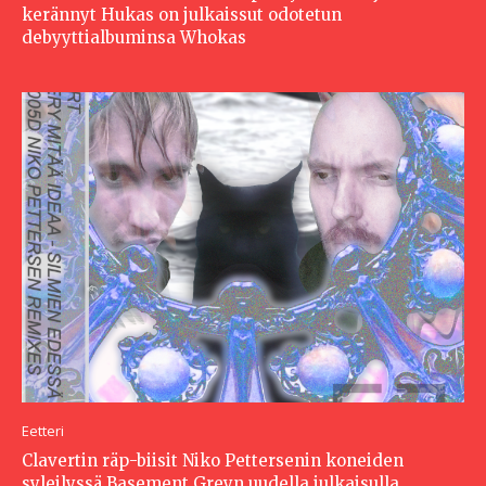
kerännyt Hukas on julkaissut odotetun
debyyttialbuminsa Whokas
Eetteri
Clavertin räp-biisit Niko Pettersenin koneiden
syleilyssä Basement Greyn uudella julkaisulla