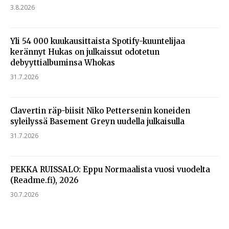
3.8.2026
Yli 54 000 kuukausittaista Spotify-kuuntelijaa
kerännyt Hukas on julkaissut odotetun
debyyttialbuminsa Whokas
31.7.2026
Clavertin räp-biisit Niko Pettersenin koneiden
syleilyssä Basement Greyn uudella julkaisulla
31.7.2026
PEKKA RUISSALO: Eppu Normaalista vuosi vuodelta
(Readme.fi), 2026
30.7.2026