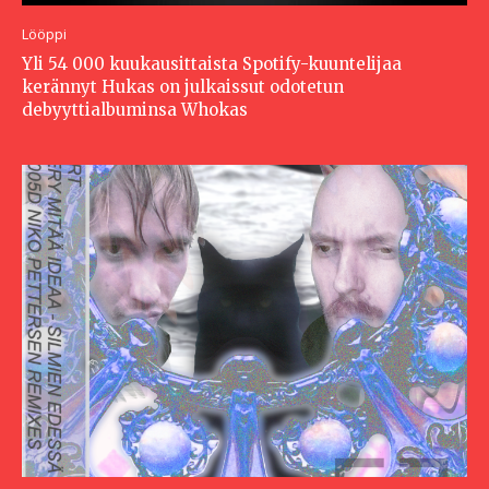
Lööppi
Yli 54 000 kuukausittaista Spotify-kuuntelijaa
kerännyt Hukas on julkaissut odotetun
debyyttialbuminsa Whokas