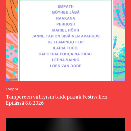
Lööppi
Tampereen viihtyisin taidepiknik Festivalleri
Epilässä 8.8.2026