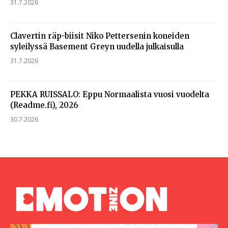
31.7.2026
Clavertin räp-biisit Niko Pettersenin koneiden
syleilyssä Basement Greyn uudella julkaisulla
31.7.2026
PEKKA RUISSALO: Eppu Normaalista vuosi vuodelta
(Readme.fi), 2026
30.7.2026