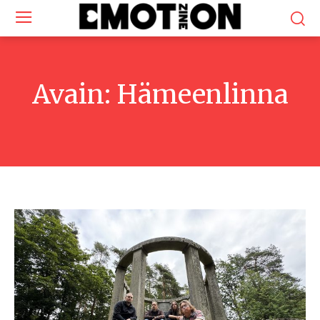
Avain:
Hämeenlinna