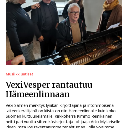
Musiikkiuutiset
VexiVesper rantautuu
Hämeenlinnaan
Vexi Salmen merkitys lyriikan kirjoittajana ja intohimoisena
taiteenkeräilijänä on kiistaton niin Hämeenlinnalle kuin koko
Suomen kulttuurielämälle. Kirkkoherra Kimmo Reinikainen
heitti pari vuotta sitten käsikirjoittaja- ohjaaja Arto Mylläriselle
idean; mitä jos rakentaisimme tapahtuman, jolla voisimme