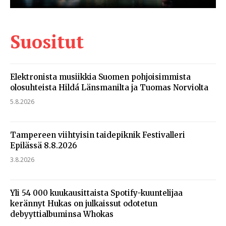
Suositut
Elektronista musiikkia Suomen pohjoisimmista
olosuhteista Hildá Länsmanilta ja Tuomas Norviolta
5.8.2026
Tampereen viihtyisin taidepiknik Festivalleri
Epilässä 8.8.2026
3.8.2026
Yli 54 000 kuukausittaista Spotify-kuuntelijaa
kerännyt Hukas on julkaissut odotetun
debyyttialbuminsa Whokas