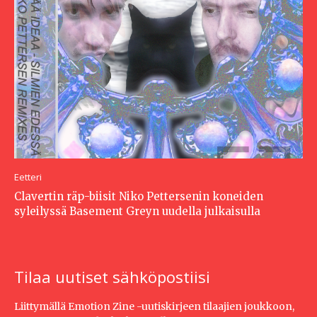
Eetteri
Clavertin räp-biisit Niko Pettersenin koneiden
syleilyssä Basement Greyn uudella julkaisulla
Tilaa uutiset sähköpostiisi
Liittymällä Emotion Zine -uutiskirjeen tilaajien joukkoon,