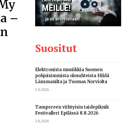
 My
na –
in
Suositut
Elektronista musiikkia Suomen
pohjoisimmista olosuhteista Hildá
Länsmanilta ja Tuomas Norviolta
5.8.2026
Tampereen viihtyisin taidepiknik
Festivalleri Epilässä 8.8.2026
3.8.2026