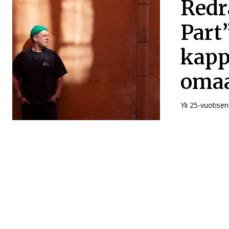
Redr
Part
kapp
omaa
Yli 25-vuotise