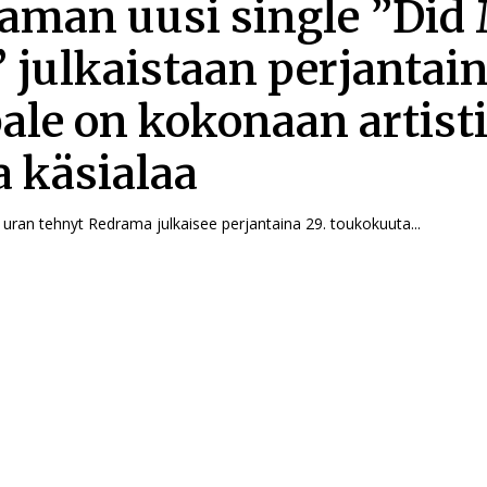
aman uusi single ”Did
” julkaistaan perjantai
ale on kokonaan artist
 käsialaa
n uran tehnyt Redrama julkaisee perjantaina 29. toukokuuta...