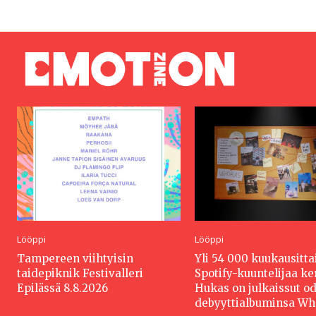
Lööppi
Lööppi
Tampereen viihtyisin
Yli 54 000 kuukausitta
taidepiknik Festivalleri
Spotify-kuuntelijaa k
Epilässä 8.8.2026
Hukas on julkaissut o
debyyttialbuminsa W