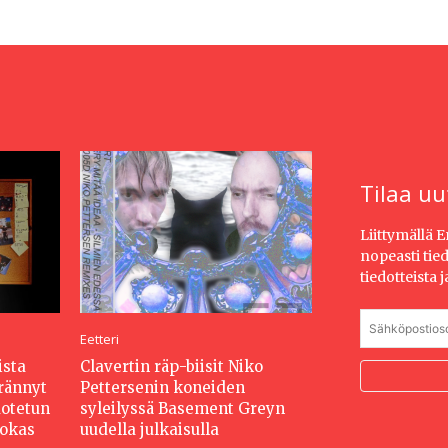
Tilaa uu
Liittymällä 
nopeasti tie
tiedotteista 
Eetteri
ista
Clavertin räp-biisit Niko
erännyt
Pettersenin koneiden
dotetun
syleilyssä Basement Greyn
hokas
uudella julkaisulla