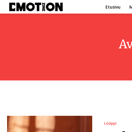
Etusivu
M
Av
Lööppi