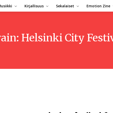
usiikki
Kirjallisuus
Sekalaiset
Emotion Zine
ain:
Helsinki City Festi