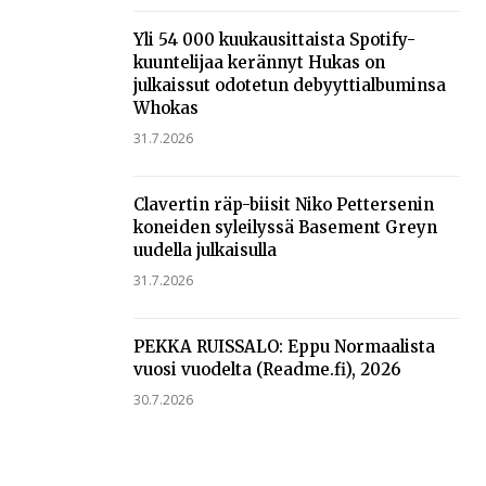
Yli 54 000 kuukausittaista Spotify-
kuuntelijaa kerännyt Hukas on
julkaissut odotetun debyyttialbuminsa
Whokas
31.7.2026
Clavertin räp-biisit Niko Pettersenin
koneiden syleilyssä Basement Greyn
uudella julkaisulla
31.7.2026
PEKKA RUISSALO: Eppu Normaalista
vuosi vuodelta (Readme.fi), 2026
30.7.2026