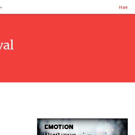
Hae
val