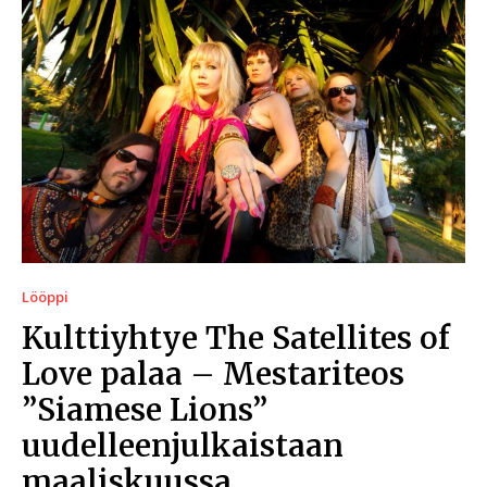
Lööppi
Kulttiyhtye The Satellites of
Love palaa – Mestariteos
”Siamese Lions”
uudelleenjulkaistaan
maaliskuussa