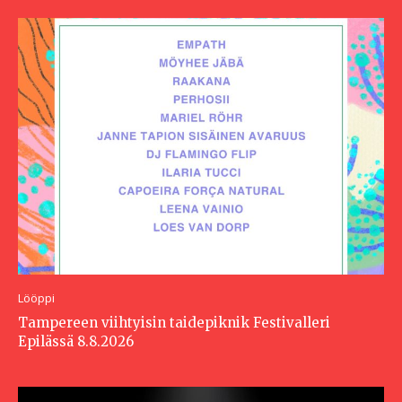
Lööppi
Tampereen viihtyisin taidepiknik Festivalleri
Epilässä 8.8.2026