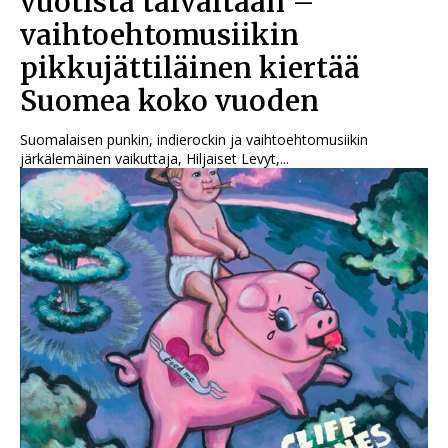
vuotista taivaltaan –
vaihtoehtomusiikin
pikkujättiläinen kiertää
Suomea koko vuoden
Suomalaisen punkin, indierockin ja vaihtoehtomusiikin
järkälemäinen vaikuttaja, Hiljaiset Levyt,...