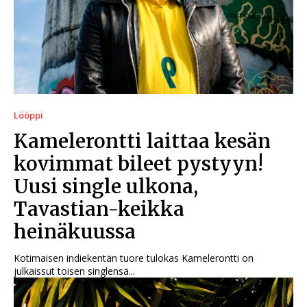
Lööppi
Kamelerontti laittaa kesän
kovimmat bileet pystyyn!
Uusi single ulkona,
Tavastian-keikka
heinäkuussa
Kotimaisen indiekentän tuore tulokas Kamelerontti on
julkaissut toisen singlensä...