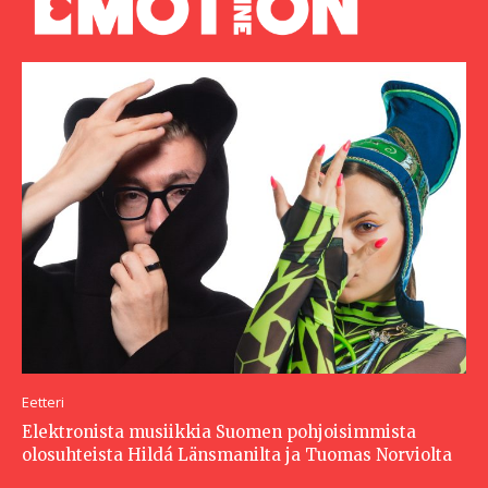
Eetteri
Elektronista musiikkia Suomen pohjoisimmista
olosuhteista Hildá Länsmanilta ja Tuomas Norviolta