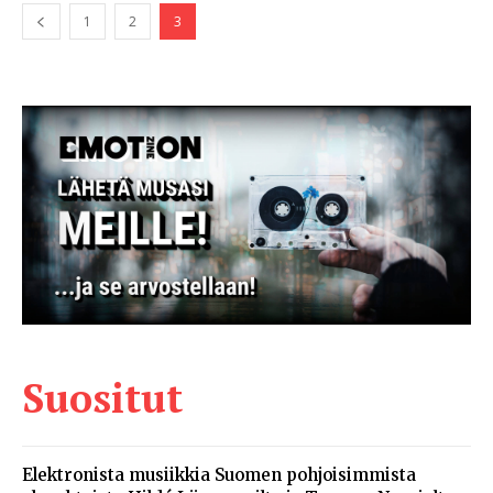
1
2
3
Suositut
Elektronista musiikkia Suomen pohjoisimmista