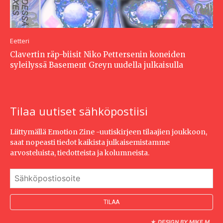
Eetteri
Clavertin räp-biisit Niko Pettersenin koneiden
syleilyssä Basement Greyn uudella julkaisulla
Tilaa uutiset sähköpostiisi
Liittymällä Emotion Zine -uutiskirjeen tilaajien joukkoon,
saat nopeasti tiedot kaikista julkaisemistamme
arvosteluista, tiedotteista ja kolumneista.
★
DESIGN BY MIKE M.