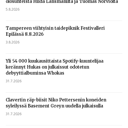
olosuhteista Hildá Länsmanilta ja Tuomas Norviolta
5.8.2026
Tampereen viihtyisin taidepiknik Festivalleri
Epilässä 8.8.2026
3.8.2026
Yli 54 000 kuukausittaista Spotify-kuuntelijaa
kerännyt Hukas on julkaissut odotetun
debyyttialbuminsa Whokas
31.7.2026
Clavertin räp-biisit Niko Pettersenin koneiden
syleilyssä Basement Greyn uudella julkaisulla
31.7.2026