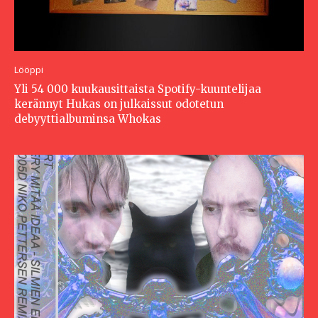
Lööppi
Yli 54 000 kuukausittaista Spotify-kuuntelijaa
kerännyt Hukas on julkaissut odotetun
debyyttialbuminsa Whokas