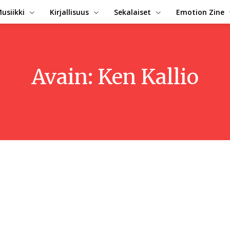
usiikki
Kirjallisuus
Sekalaiset
Emotion Zine
Avain:
Ken Kallio