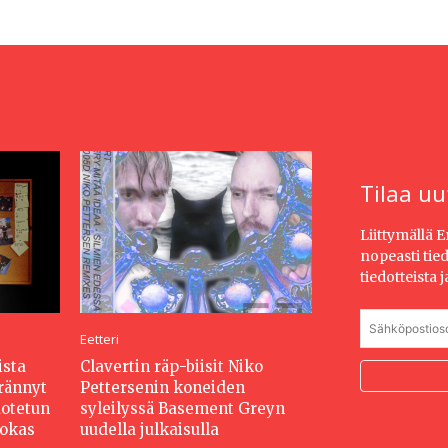
Tilaa uu
Liittymällä 
nopeasti tie
tiedotteista 
Eetteri
ista
Clavertin räp-biisit Niko
erännyt
Pettersenin koneiden
dotetun
syleilyssä Basement Greyn
hokas
uudella julkaisulla