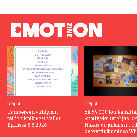
Lööppi
Lööppi
Tampereen viihtyisin
Yli 54 000 kuukausitta
taidepiknik Festivalleri
Spotify-kuuntelijaa k
Epilässä 8.8.2026
Hukas on julkaissut o
debyyttialbuminsa W