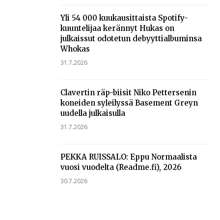
Yli 54 000 kuukausittaista Spotify-
kuuntelijaa kerännyt Hukas on
julkaissut odotetun debyyttialbuminsa
Whokas
31.7.2026
Clavertin räp-biisit Niko Pettersenin
koneiden syleilyssä Basement Greyn
uudella julkaisulla
31.7.2026
PEKKA RUISSALO: Eppu Normaalista
vuosi vuodelta (Readme.fi), 2026
30.7.2026