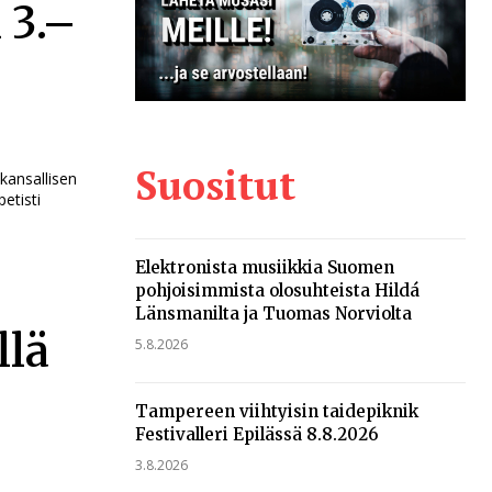
 3.–
Suositut
kansallisen
etisti
Elektronista musiikkia Suomen
pohjoisimmista olosuhteista Hildá
Länsmanilta ja Tuomas Norviolta
llä
5.8.2026
Tampereen viihtyisin taidepiknik
Festivalleri Epilässä 8.8.2026
3.8.2026