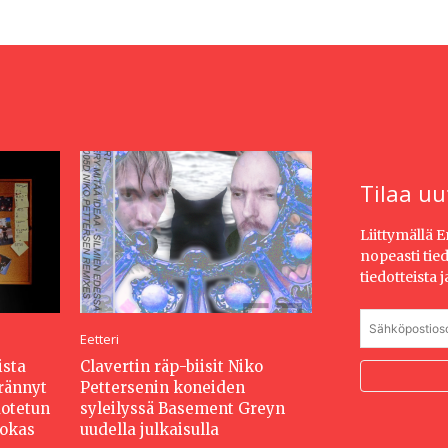
Tilaa uu
Liittymällä 
nopeasti tie
tiedotteista 
Eetteri
ista
Clavertin räp-biisit Niko
erännyt
Pettersenin koneiden
dotetun
syleilyssä Basement Greyn
hokas
uudella julkaisulla