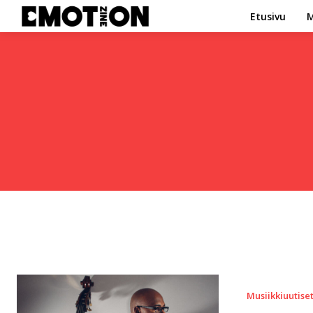
Etusivu
M
Musiikkiuutise