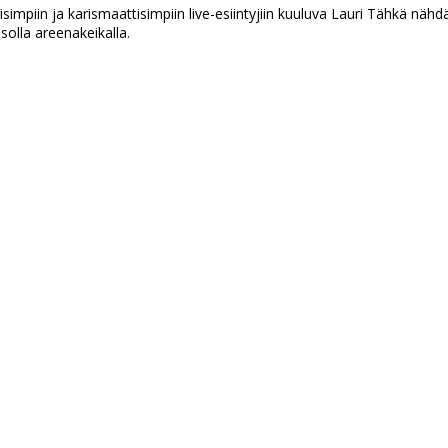
impiin ja karismaattisimpiin live-esiintyjiin kuuluva Lauri Tähkä nähd
solla areenakeikalla.