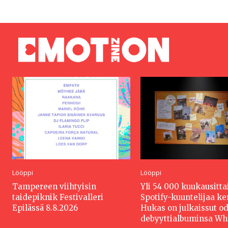
Lööppi
Lööppi
Tampereen viihtyisin
Yli 54 000 kuukausitta
taidepiknik Festivalleri
Spotify-kuuntelijaa k
Epilässä 8.8.2026
Hukas on julkaissut o
debyyttialbuminsa W