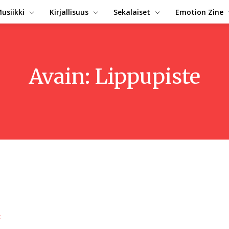
usiikki
Kirjallisuus
Sekalaiset
Emotion Zine
Avain:
Lippupiste
t