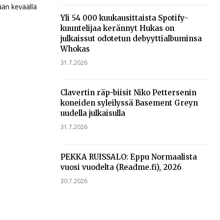
ään keväällä
Yli 54 000 kuukausittaista Spotify-
kuuntelijaa kerännyt Hukas on
julkaissut odotetun debyyttialbuminsa
Whokas
31.7.2026
Clavertin räp-biisit Niko Pettersenin
koneiden syleilyssä Basement Greyn
uudella julkaisulla
31.7.2026
PEKKA RUISSALO: Eppu Normaalista
vuosi vuodelta (Readme.fi), 2026
30.7.2026