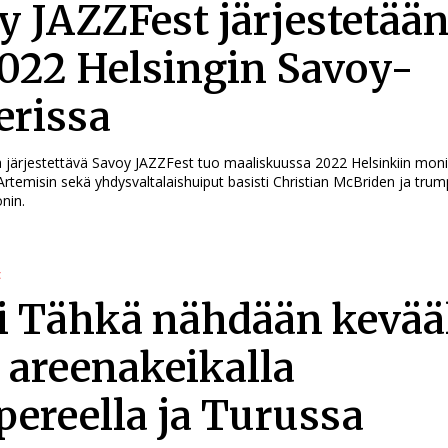
y JAZZFest järjestetään
2022 Helsingin Savoy-
erissa
a järjestettävä Savoy JAZZFest tuo maaliskuussa 2022 Helsinkiin moni
rtemisin sekä yhdysvaltalaishuiput basisti Christian McBriden ja trump
nin.
t
i Tähkä nähdään kevää
 areenakeikalla
ereella ja Turussa