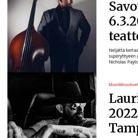
Savo
6.3.
teatt
Neljättä kerta
superyhtyeen A
Nicholas Payto
Musiikkiuutise
Laur
2022
Tamp