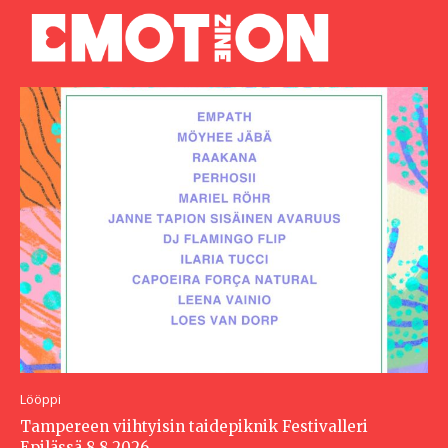
Lööppi
Tampereen viihtyisin taidepiknik Festivalleri
Epilässä 8.8.2026