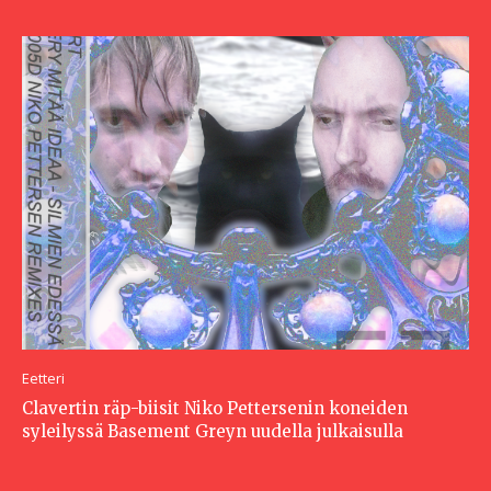
Eetteri
Clavertin räp-biisit Niko Pettersenin koneiden
syleilyssä Basement Greyn uudella julkaisulla