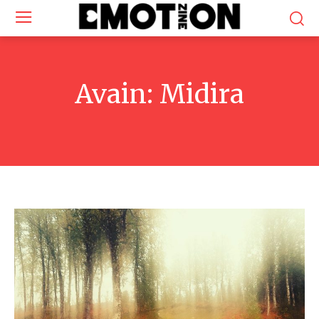
Avain:
Midira