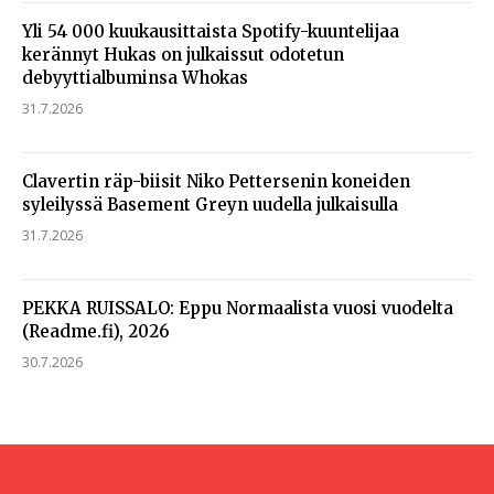
Yli 54 000 kuukausittaista Spotify-kuuntelijaa
kerännyt Hukas on julkaissut odotetun
debyyttialbuminsa Whokas
31.7.2026
Clavertin räp-biisit Niko Pettersenin koneiden
syleilyssä Basement Greyn uudella julkaisulla
31.7.2026
PEKKA RUISSALO: Eppu Normaalista vuosi vuodelta
(Readme.fi), 2026
30.7.2026