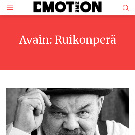
Avain:
Ruikonperä