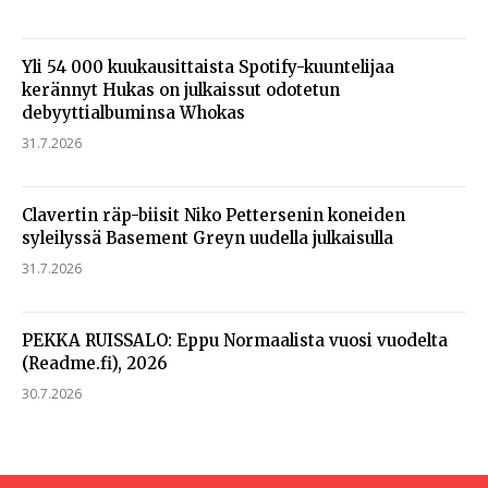
Yli 54 000 kuukausittaista Spotify-kuuntelijaa
kerännyt Hukas on julkaissut odotetun
debyyttialbuminsa Whokas
31.7.2026
Clavertin räp-biisit Niko Pettersenin koneiden
syleilyssä Basement Greyn uudella julkaisulla
31.7.2026
PEKKA RUISSALO: Eppu Normaalista vuosi vuodelta
(Readme.fi), 2026
30.7.2026