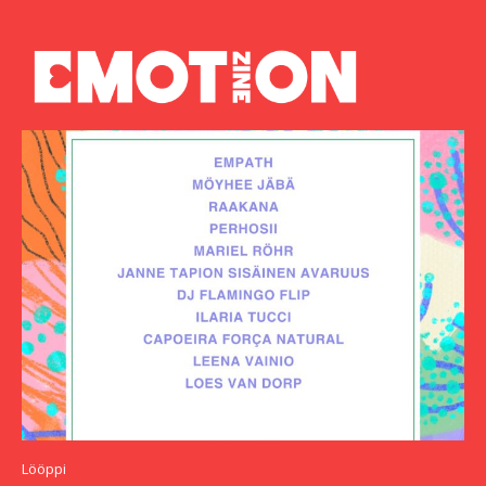
Lööppi