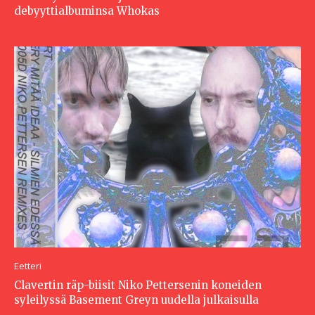
debyyttialbuminsa Whokas
Eetteri
Clavertin räp-biisit Niko Pettersenin koneiden
syleilyssä Basement Greyn uudella julkaisulla