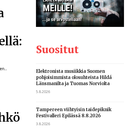
a
ellä:
Suositut
n...
Elektronista musiikkia Suomen
pohjoisimmista olosuhteista Hildá
Länsmanilta ja Tuomas Norviolta
5.8.2026
Tampereen viihtyisin taidepiknik
ähkö
Festivalleri Epilässä 8.8.2026
3.8.2026