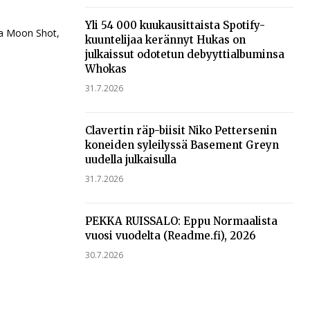
Yli 54 000 kuukausittaista Spotify-
ana Moon Shot,
kuuntelijaa kerännyt Hukas on
julkaissut odotetun debyyttialbuminsa
Whokas
31.7.2026
Clavertin räp-biisit Niko Pettersenin
koneiden syleilyssä Basement Greyn
uudella julkaisulla
31.7.2026
PEKKA RUISSALO: Eppu Normaalista
vuosi vuodelta (Readme.fi), 2026
30.7.2026