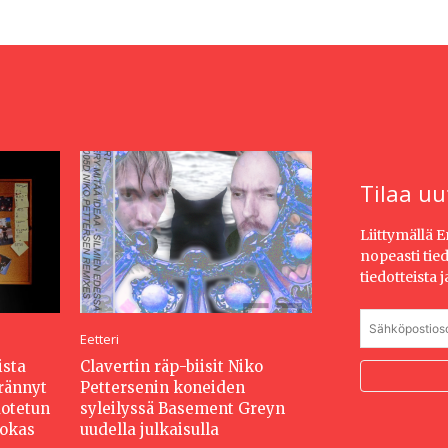
Tilaa uu
Liittymällä 
nopeasti tie
tiedotteista 
Eetteri
ista
Clavertin räp-biisit Niko
erännyt
Pettersenin koneiden
dotetun
syleilyssä Basement Greyn
hokas
uudella julkaisulla