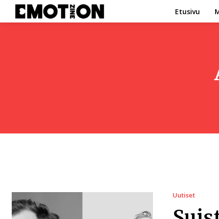
Etusivu
M
Uutiset
Suis