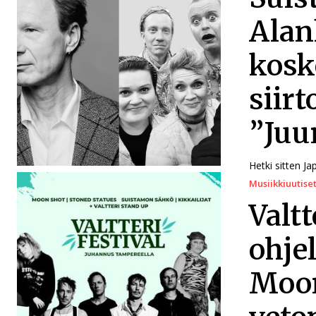
Alan
kosk
siirt
”Juu
Hetki sitten J
Musiikkiuutise
Valtt
ohje
Moon