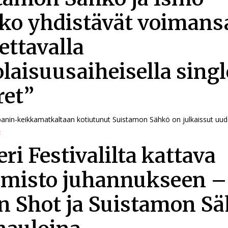
ko yhdistävät voimans
ettavalla
olaisuusaiheisella singl
ret”
apanin-keikkamatkaltaan kotiutunut Suistamon Sähkö on julkaissut uude
t
eri Festivalilta kattava
lmisto juhannukseen –
 Shot ja Suistamon S