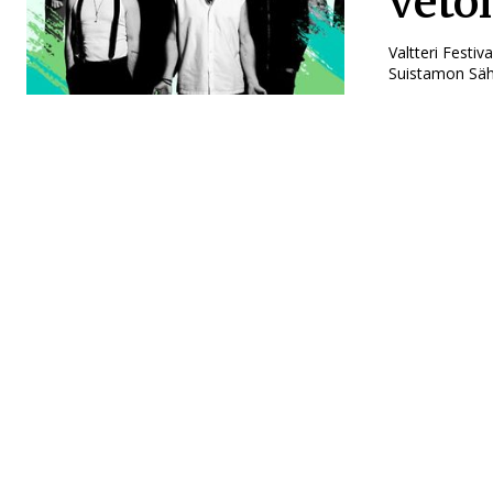
veto
Valtteri Festi
Suistamon Säh