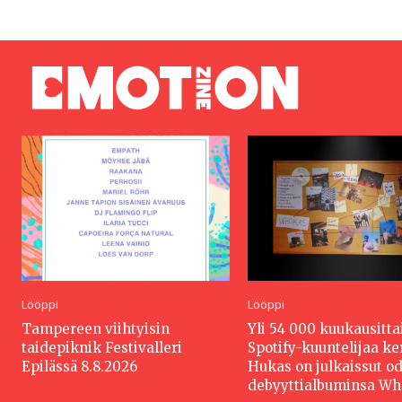
Lööppi
Lööppi
Tampereen viihtyisin
Yli 54 000 kuukausitta
taidepiknik Festivalleri
Spotify-kuuntelijaa k
Epilässä 8.8.2026
Hukas on julkaissut o
debyyttialbuminsa W