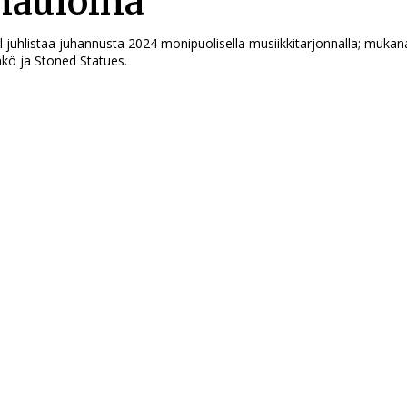
nauloina
val juhlistaa juhannusta 2024 monipuolisella musiikkitarjonnalla; muk
kö ja Stoned Statues.