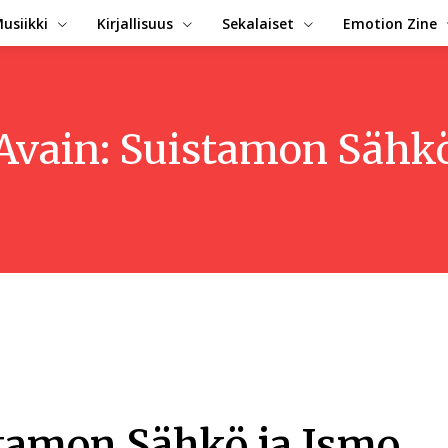
usiikki
Kirjallisuus
Sekalaiset
Emotion Zine
Avain:
Suistamon Sähk
tamon Sähkö ja Ismo