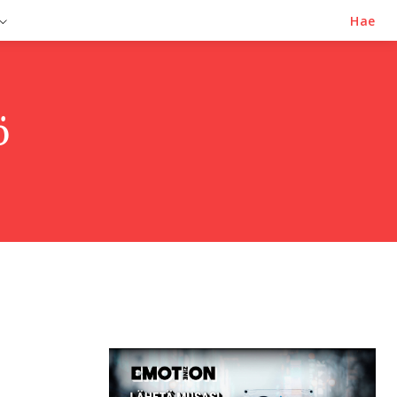
Hae
ö