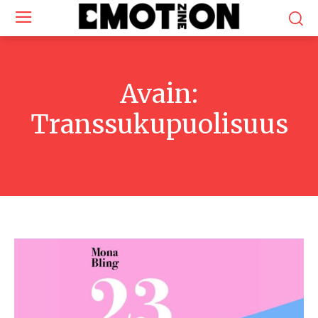
Avain:
Transsukupuolisuus