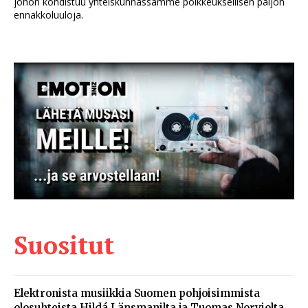
johon kohdistuu yhteiskunnassamme poikkeuksellisen paljon
ennakkoluuloja.
Suositut
Elektronista musiikkia Suomen pohjoisimmista
olosuhteista Hildá Länsmanilta ja Tuomas Norviolta