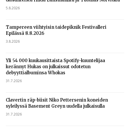
5.8.2026
Tampereen viihtyisin taidepiknik Festivalleri
Epilässä 8.8.2026
3.8.2026
Yli 54 000 kuukausittaista Spotify-kuuntelijaa
kerännyt Hukas on julkaissut odotetun
debyyttialbuminsa Whokas
31.7.2026
Clavertin räp-biisit Niko Pettersenin koneiden
syleilyssä Basement Greyn uudella julkaisulla
31.7.2026