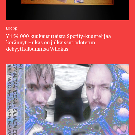
Lööppi
Yli 54 000 kuukausittaista Spotify-kuuntelijaa
kerännyt Hukas on julkaissut odotetun
debyyttialbuminsa Whokas