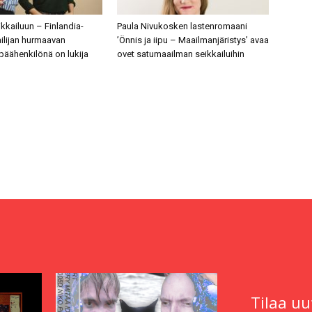
ikkailuun – Finlandia-
Paula Nivukosken lastenromaani
jailijan hurmaavan
’Önnis ja iipu – Maailmanjäristys’ avaa
 päähenkilönä on lukija
ovet satumaailman seikkailuihin
Tilaa uu