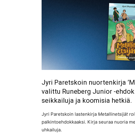
Jyri Paretskoin nuortenkirja ’Met
valittu Runeberg Junior -ehdok
seikkailuja ja koomisia hetkiä.
Jyri Paretskoin lastenkirja
Metallinetsijät roi
palkintoehdokkaaksi. Kirja seuraa nuoria meta
uhkailuja.