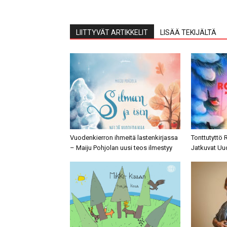
LIITTYVÄT ARTIKKELIT
LISÄÄ TEKIJÄLTÄ
Vuodenkierron ihmeitä lastenkirjassa
Tonttutyttö 
– Maiju Pohjolan uusi teos ilmestyy
Jatkuvat Uu