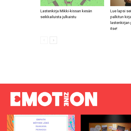
Lastenkirja Mikki-kissan kesän
Lue lapsi se
seikkailuista julkaistu
palkitun kir
lastenkirjan
itse!