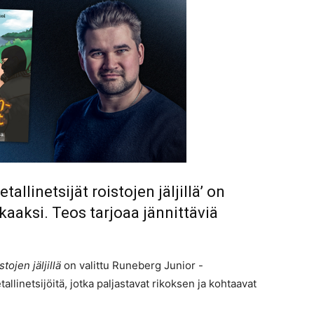
allinetsijät roistojen jäljillä’ on
kaaksi. Teos tarjoaa jännittäviä
stojen jäljillä
on valittu Runeberg Junior -
llinetsijöitä, jotka paljastavat rikoksen ja kohtaavat