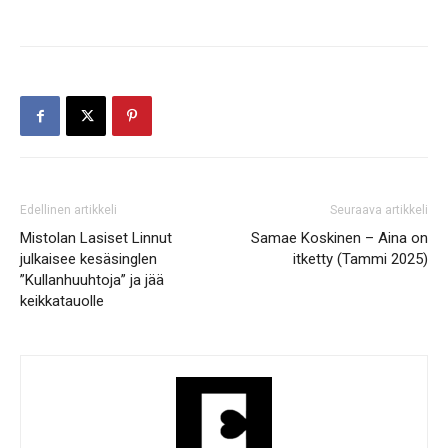
Edellinen artikkeli
Seuraava artikkeli
Mistolan Lasiset Linnut
Samae Koskinen – Aina on
julkaisee kesäsinglen
itketty (Tammi 2025)
”Kullanhuuhtoja” ja jää
keikkatauolle