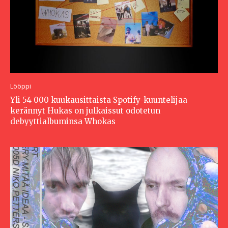
Lööppi
Yli 54 000 kuukausittaista Spotify-kuuntelijaa
kerännyt Hukas on julkaissut odotetun
debyyttialbuminsa Whokas