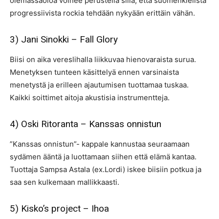
olemassaoloa voinee perustella sillä, että suomenkielistä
progressiivista rockia tehdään nykyään erittäin vähän.
3) Jani Sinokki – Fall Glory
Biisi on aika vereslihalla liikkuvaa hienovaraista surua.
Menetyksen tunteen käsittelyä ennen varsinaista
menetystä ja erilleen ajautumisen tuottamaa tuskaa.
Kaikki soittimet aitoja akustisia instrumentteja.
4) Oski Ritoranta – Kanssas onnistun
”Kanssas onnistun”- kappale kannustaa seuraamaan
sydämen ääntä ja luottamaan siihen että elämä kantaa.
Tuottaja Sampsa Astala (ex.Lordi) iskee biisiin potkua ja
saa sen kulkemaan mallikkaasti.
5) Kisko’s project – Ihoa