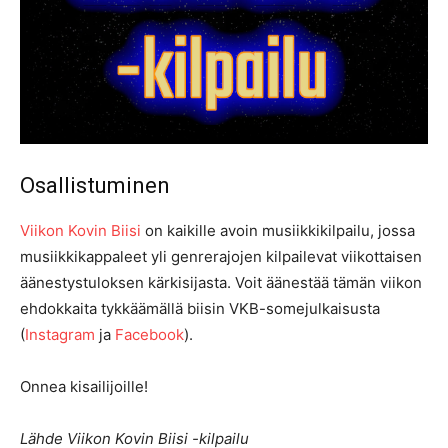
Osallistuminen
Viikon Kovin Biisi
on kaikille avoin musiikkikilpailu, jossa
musiikkikappaleet yli genrerajojen kilpailevat viikottaisen
äänestystuloksen kärkisijasta. Voit äänestää tämän viikon
ehdokkaita tykkäämällä biisin VKB-somejulkaisusta
(
Instagram
ja
Facebook
).
Onnea kisailijoille!
Lähde Viikon Kovin Biisi -kilpailu