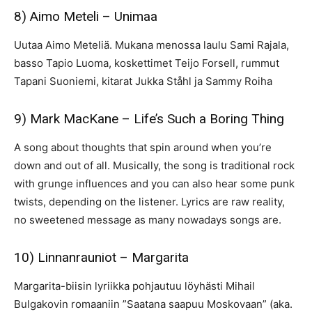
8) Aimo Meteli – Unimaa
Uutaa Aimo Meteliä. Mukana menossa laulu Sami Rajala,
basso Tapio Luoma, koskettimet Teijo Forsell, rummut
Tapani Suoniemi, kitarat Jukka Ståhl ja Sammy Roiha
9) Mark MacKane – Life’s Such a Boring Thing
A song about thoughts that spin around when you’re
down and out of all. Musically, the song is traditional rock
with grunge influences and you can also hear some punk
twists, depending on the listener. Lyrics are raw reality,
no sweetened message as many nowadays songs are.
10) Linnanrauniot – Margarita
Margarita-biisin lyriikka pohjautuu löyhästi Mihail
Bulgakovin romaaniin ”Saatana saapuu Moskovaan” (aka.