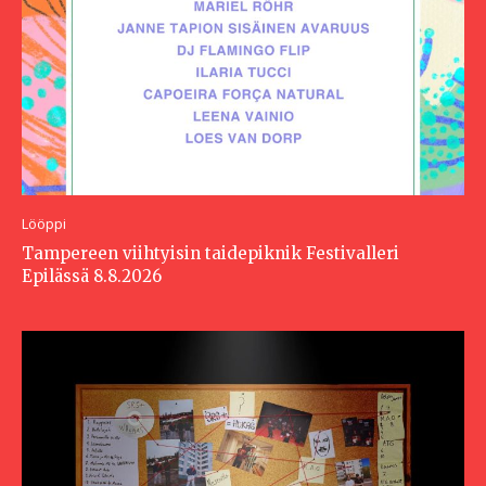
Lööppi
Tampereen viihtyisin taidepiknik Festivalleri
Epilässä 8.8.2026