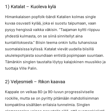
1) Katalat – Kuoleva kylä
Himankalaisen popfolk-bändi Katalien kolmas single
kuvaa osuvasti kylää, joka ei suostu taipumaan, vaan
pysyy hengissä vaikka väkisin. “Taajaman kyltti riippuu
yhdestä kulmasta, on se siinä sinnitellyt aina
kuntaliitoksesta.” Biisin teema onkin tuttu tuhansissa
suomalaisissa kylissä. Katalat vievät uudella biisillä
ukulelepohjaista soundiaan entistä popimpaan suuntaan.
Tämänkin singlen taustalta löytyy kalajokinen muusikko ja
tuottaja Ville Palin.
2) Veljesmieli – Rikon kaavaa
Kappale on velkaa 80-ja 90-luvun progressiiviselle
rockille, mutta se on pyritty pitämään mahdollisimman
kompaktina sisältäen erilaisia tunnelmia. Singlen