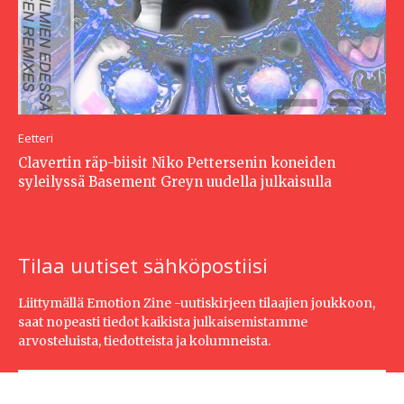
Eetteri
Clavertin räp-biisit Niko Pettersenin koneiden
syleilyssä Basement Greyn uudella julkaisulla
Tilaa uutiset sähköpostiisi
Liittymällä Emotion Zine -uutiskirjeen tilaajien joukkoon,
saat nopeasti tiedot kaikista julkaisemistamme
arvosteluista, tiedotteista ja kolumneista.