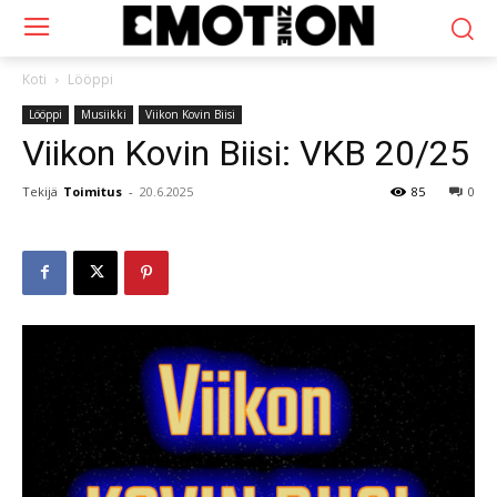
Koti
Lööppi
Lööppi
Musiikki
Viikon Kovin Biisi
Viikon Kovin Biisi: VKB 20/25
Tekijä
Toimitus
-
20.6.2025
85
0