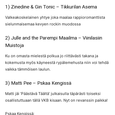
1) Zinedine & Gin Tonic – Tikkurilan Asema
Valkeakoskelainen yhtye joka maalaa rappioromanttista
sielunmaisemaa kevyen rockin muodossa
2) Julle and the Parempi Maailma – Viinilasiin
Muistoja
Ku on omasta mielestä polkua jo riittävästi takana ja
kokemusta myös käyneestä rypälemehusta niin voi tehdä
vaikka tämmöisen laulun.
3) Matti Pee – Pskaa Kengissä
Matti jäi ’Päästävä Täältä’ julkaisulla täpärästi toiseksi
osallistuttuaan tällä VKB kisaan. Nyt on revanssin paikka!
Pskaa Kengissä: