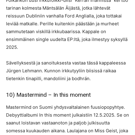
Folkahkon uusi irkkufolkki-biisi ”Kerran Irlannissa” kertoo
tarinan kolmesta Mäntsälän Äijästä, jotka lähtevät
reissuun Dubliniin vanhalla Ford Anglialla, joka tottakai
leviää matkalle. Perille kuitenkin päästään ja murheet
sammutetaan viskillä irkkubaarissa. Kappale on
ensimmäinen single uudelta EP:ltä, joka ilmestyy syksyllä
2025.
Sävellyksestä ja sanoituksesta vastaa tässä kappaleessa
Jürgen Lehmann. Kunnon irkkutyyliin biisissä raikaa
tietenkin tinapilli, mandoliini ja bodhrán.
10) Mastermind – In this moment
Mastermind on Suomi yhdysvaltalainen fuusiopopyhtye.
Debyyttialbumi In this moment julkaistiin 12.5.2025. Se on
saanut loistavan vastaanoton ja paljob julkisuutta
somessa kuukauden aikana. Laulajana on Miss Geist, joka