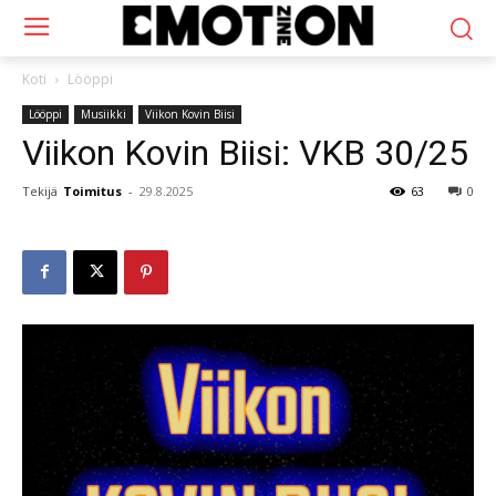
Koti
Lööppi
Lööppi
Musiikki
Viikon Kovin Biisi
Viikon Kovin Biisi: VKB 30/25
Tekijä
Toimitus
-
29.8.2025
63
0