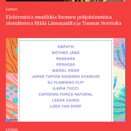
Eetteri
Elektronista musiikkia Suomen pohjoisimmista
olosuhteista Hildá Länsmanilta ja Tuomas Norviolta
Lööppi