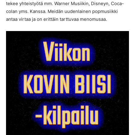
tekee yhteistyötä mm. Warner Musiikin, Disneyn, Coca-
colan yms. Kanssa. Meidän uudenlainen popmusiikki
antaa virtaa ja on erittäin tarttuvaa menomusaa.