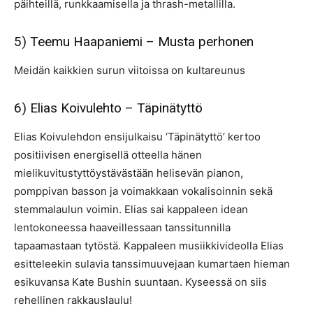
päihteillä, runkkaamisella ja thrash-metallilla.
5) Teemu Haapaniemi – Musta perhonen
Meidän kaikkien surun viitoissa on kultareunus
6) Elias Koivulehto – Täpinätyttö
Elias Koivulehdon ensijulkaisu ‘Täpinätyttö’ kertoo
positiivisen energisellä otteella hänen
mielikuvitustyttöystävästään helisevän pianon,
pomppivan basson ja voimakkaan vokalisoinnin sekä
stemmalaulun voimin. Elias sai kappaleen idean
lentokoneessa haaveillessaan tanssitunnilla
tapaamastaan tytöstä. Kappaleen musiikkivideolla Elias
esitteleekin sulavia tanssimuuvejaan kumartaen hieman
esikuvansa Kate Bushin suuntaan. Kyseessä on siis
rehellinen rakkauslaulu!