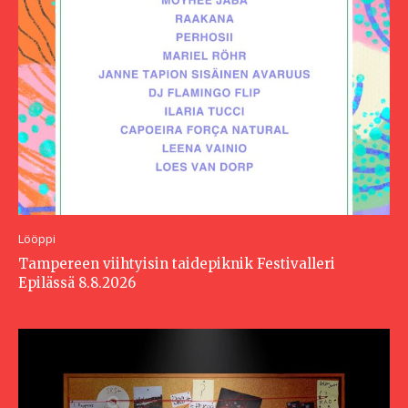
Lööppi
Tampereen viihtyisin taidepiknik Festivalleri
Epilässä 8.8.2026