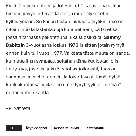
Kyllä tämän kuuntelin ja totesin, että parasta näissä on
biisien lyhyys, etteivät lapset ja muut älyköt ehdi
kyllästymään. Se kai on lasten lauluissa tyylikin, itse en
oikein muista lastenlauluja kuunnelleeni, paitsi ehkä
jossain tarhassa pakotettuna. Eka suosikki oli
Sammy
Babitzin
3-vuotiaana joskus 1973 ja sitten jotain rymyä
ennen kuin tuli vuosi 1977. Vaikeata tästä muuta on sanoa,
kuin että ihan sympaattiseltahan tämä kuulostaa, olisi
tietty kiva, jos olisi joku 5-vuotias (oikeasti!) tuossa
sanomassa mielipiteensä. Ja toivottavasti tämä löytää
kuulijakuntansa, vaikka on ilmestynyt tyylille ”hieman”
oudon yhtiön kautta!
–
V. Vahtera
TAGIT
Äxyt Zeeprat
lasten musiikki
lastenlaulu