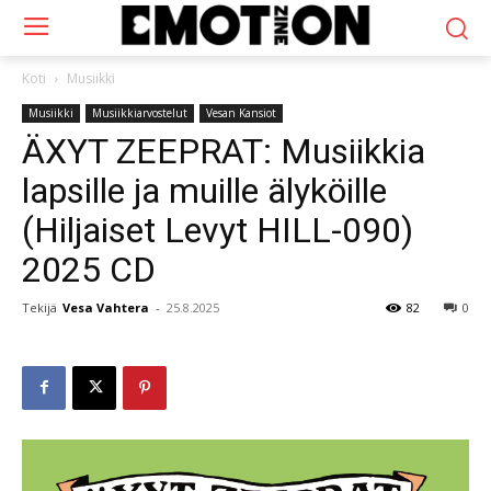
Koti
Musiikki
Musiikki
Musiikkiarvostelut
Vesan Kansiot
ÄXYT ZEEPRAT: Musiikkia
lapsille ja muille älyköille
(Hiljaiset Levyt HILL-090)
2025 CD
Tekijä
Vesa Vahtera
-
25.8.2025
82
0