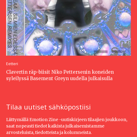
Eetteri
Clavertin räp-biisit Niko Pettersenin koneiden
syleilyssä Basement Greyn uudella julkaisulla
Tilaa uutiset sähköpostiisi
Liittymällä Emotion Zine -uutiskirjeen tilaajien joukkoon,
saat nopeasti tiedot kaikista julkaisemistamme
arvosteluista, tiedotteista ja kolumneista.