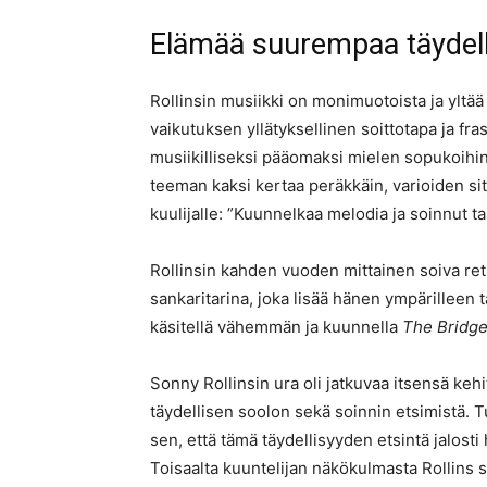
Elämää suurempaa täydell
Rollinsin musiikki on monimuotoista ja yltää 
vaikutuksen yllätyksellinen soittotapa ja fra
musiikilliseksi pääomaksi mielen sopukoihin.
teeman kaksi kertaa peräkkäin, varioiden sitä
kuulijalle: ”Kuunnelkaa melodia ja soinnut ta
Rollinsin kahden vuoden mittainen soiva retri
sankaritarina, joka lisää hänen ympärilleen t
käsitellä vähemmän ja kuunnella
The Bridg
Sonny Rollinsin ura oli jatkuvaa itsensä keh
täydellisen soolon sekä soinnin etsimistä. 
sen, että tämä täydellisyyden etsintä jalos
Toisaalta kuuntelijan näkökulmasta Rollins 