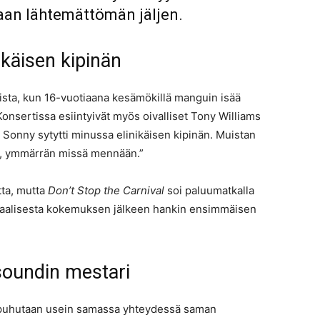
iaan lähtemättömän jäljen.
ikäisen kipinän
nsista, kun 16-vuotiaana kesämökillä manguin isää
onsertissa esiintyivät myös oivalliset Tony Williams
 Sonny sytytti minussa elinikäisen kipinän. Muistan
zia, ymmärrän missä mennään.”
tta, mutta
Don’t Stop the Carnival
soi paluumatkalla
 totaalisesta kokemuksen jälkeen hankin ensimmäisen
soundin mestari
 puhutaan usein samassa yhteydessä saman