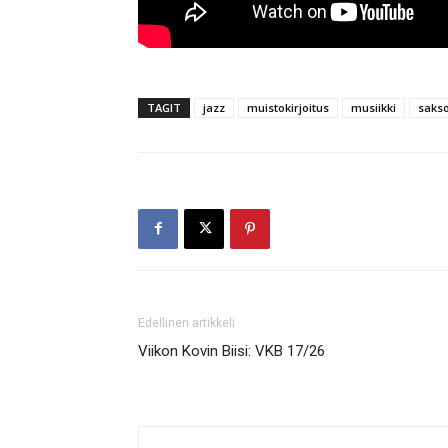
TAGIT
jazz
muistokirjoitus
musiikki
sakso
Edellinen artikkeli
Viikon Kovin Biisi: VKB 17/26