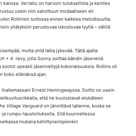
 kanssa. Vertailu on harvoin tuloksellista ja kenties
rustuu usein niin sanottuun modaaliseen eli
uulen Rollinsin soitossa ennen kaikkea melodisuutta.
in yllätyksiin perustuvaa iskostuvaa tyyliä – välillä
isempää, mutta yhtä lailla jykevää. Tältä ajalta
ch + 4
-levy, jolla Sonny soittaa bändin jäsenenä.
soolot upeasti jäsenneltyjä kokonaisuuksia. Rollins oli
an koko elämänsä ajan.
n ihailemassani Ernest Hemingwayssa. Soitto on usein
mielikuvitusrikkaita, että ne kuulostavat etukäteen
the Village Vanguard
on jännittävä tallenne, koska se
o- ja rumpu-taustoituksella. Sitä kuunnellessa
n kelkassa mukana kehittyneimpienkin