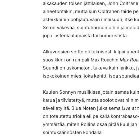
aikakauden toisen jättiläisen, John Coltranen
aiheetontakin, mutta kun Coltranen taide pe
asteikkoihin pohjautuvaan ilmaisuun, itse k
Se on väkevää, sointuharmonioihin ja melodisi
jopa lastenlaulumaista tai humoristista.
Alkuvuosien soitto oli teknisesti kilpailuhenk
suosikkini on rumpali Max Roachin
Max Roa
Soundi on uskomaton, tukeva kuin lankku, ja 
isokokoinen mies, joka kehitti isoa soundia
Kuulen Sonnyn musiikissa jotain samaa kui
karua ja tiivistettyä, mutta soolot ovat niin 
sävelletyiltä. Blue Noten julkaisema
Live at 
on toteutettu triolla eli pelkällä kontrabass
ymmärtää, miten Rollins osaa pitää kuulija
sointukäännösten kohdalla.