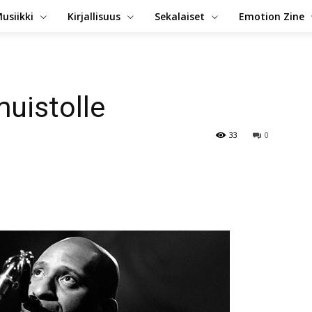
usiikki
Kirjallisuus
Sekalaiset
Emotion Zine
muistolle
33
0