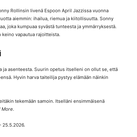
onny Rollinsin livenä Espoon April Jazzissa vuonna
otta aiemmin: ihailua, riemua ja kiitollisuutta. Sonny
paa, joka kumpuaa syvästä tunteesta ja ymmärryksestä.
n keino vapautua rajoitteista.
i
a ja asenteesta. Suurin opetus itselleni on ollut se, että
ensä. Hyvin harva taiteilija pystyy elämään näinkin
 teitäkin tekemään samoin. Itselläni ensimmäisenä
d More
.
– 25.5.2026.