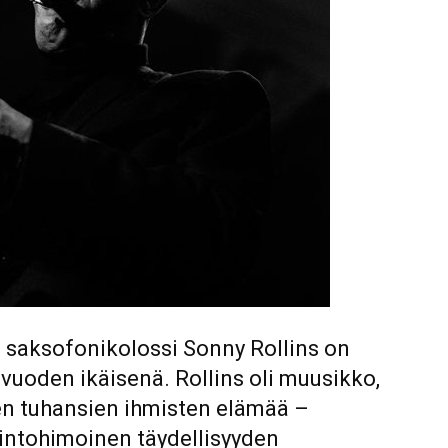
, saksofonikolossi Sonny Rollins on
uoden ikäisenä. Rollins oli muusikko,
en tuhansien ihmisten elämää –
intohimoinen täydellisyyden