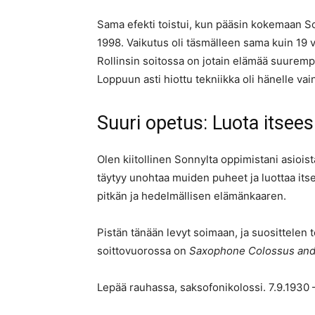
Sama efekti toistui, kun pääsin kokemaan S
1998. Vaikutus oli täsmälleen sama kuin 19 vu
Rollinsin soitossa on jotain elämää suurem
Loppuun asti hiottu tekniikka oli hänelle vai
Suuri opetus: Luota itsees
Olen kiitollinen Sonnylta oppimistani asioist
täytyy unohtaa muiden puheet ja luottaa itse
pitkän ja hedelmällisen elämänkaaren.
Pistän tänään levyt soimaan, ja suosittelen
soittovuorossa on
Saxophone Colossus an
Lepää rauhassa, saksofonikolossi. 7.9.1930 