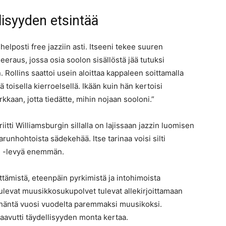
isyyden etsintää
helposti free jazziin asti. Itseeni tekee suuren
seeraus, jossa osia soolon sisällöstä jää tutuksi
 Rollins saattoi usein aloittaa kappaleen soittamalla
 toisella kierroelsellä. Ikään kuin hän kertoisi
rkkaan, jotta tiedätte, mihin nojaan sooloni.”
itti Williamsburgin sillalla on lajissaan jazzin luomisen
arunhohtoista sädekehää. Itse tarinaa voisi silti
e
-levyä enemmän.
ittämistä, eteenpäin pyrkimistä ja intohimoista
Tulevat muusikkosukupolvet tulevat allekirjoittamaan
ti häntä vuosi vuodelta paremmaksi muusikoksi.
saavutti täydellisyyden monta kertaa.