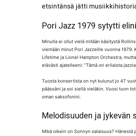
etsintänsä jätti musiikkihistor
Pori Jazz 1979 sytytti elin
Minulla ei ollut vielä mitään käsitystä Rolli
viemään minut Pori Jazzeille vuonna 1979. K
Lifetime ja Lionel Hampton Orchestra, mutta
elävästi ajatelleeni: ”Tämä on erilaista jaz
Tuosta konsertista on nyt kulunut jo 47 vuo
päässäni ja soi siellä vieläkin. Vuosi tuon
oman saksofonini.
Melodisuuden ja jykevän 
Mikä oikein on Sonnyn salaisuus? Hänestä