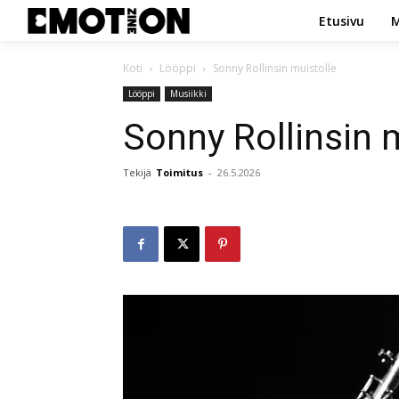
Etusivu
M
Koti
Lööppi
Sonny Rollinsin muistolle
Lööppi
Musiikki
Sonny Rollinsin 
Tekijä
Toimitus
-
26.5.2026