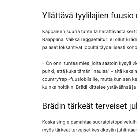
Yllättävä tyylilajien fuusio
Kappaleen suuria tunteita herättävästä ker
Raappana. Vaikka reggaetaituri ei ollut Brä
palaset loksahtivat lopulta täydellisesti koh
– On onni tuntea mies, jolta saatoin kysyä vi
puhki, että kuka tämän ”naulaa” – sitä keksi
country/rap -fuusiobiisille, mutta kun sen ke
kuinka hoitikin, Brädi kiittelee ystäväänsä j
Brädin tärkeät terveiset 
Koska single pamahtaa suoratoistopalveluihin
myös tärkeät terveiset keskikesän juhlintaa