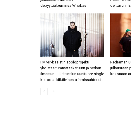
debyyttialbuminsa Whokas
deittailun ris
PMMP-basistin sooloprojekti
Redraman uu
yhdistää tummat tekstuurit ja herkän
julkaistaan 
ilmaisun – Helsinskin uunituore single
kokonaan ar
kertoo addiktiivisesta ihmissuhteesta