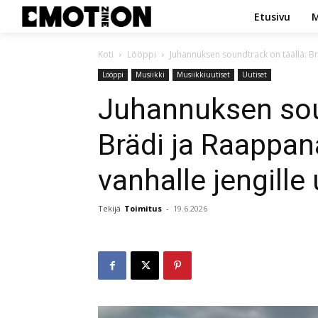
Etusivu
M
Koti
Lööppi
Juhannuksen soundtrack on täällä: Brä
Lööppi
Musiikki
Musiikkiuutiset
Uutiset
Juhannuksen sou
Brädi ja Raappan
vanhalle jengille 
Tekijä
Toimitus
-
19.6.2026