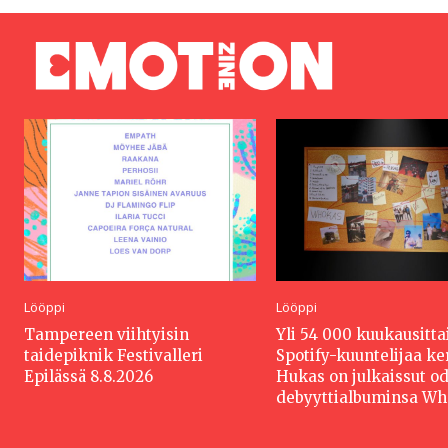
Lööppi
Lööppi
Tampereen viihtyisin
Yli 54 000 kuukausitta
taidepiknik Festivalleri
Spotify-kuuntelijaa k
Epilässä 8.8.2026
Hukas on julkaissut o
debyyttialbuminsa W