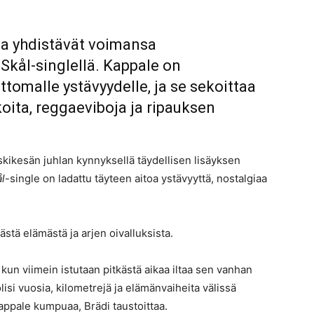
na yhdistävät voimansa
Skål-singlellä. Kappale on
tomalle ystävyydelle, ja se sekoittaa
oita, reggaeviboja ja ripauksen
skikesän juhlan kynnyksellä täydellisen lisäyksen
l
-single on ladattu täyteen aitoa ystävyyttä, nostalgiaa
stä elämästä ja arjen oivalluksista.
kun viimein istutaan pitkästä aikaa iltaa sen vanhan
olisi vuosia, kilometrejä ja elämänvaiheita välissä
appale kumpuaa, Brädi taustoittaa.