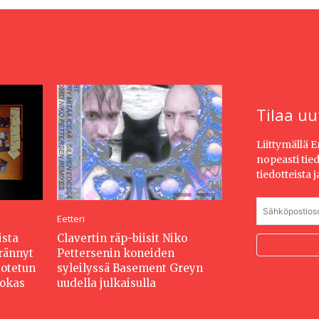
Tilaa uu
Liittymällä 
nopeasti tie
tiedotteista 
Eetteri
ista
Clavertin räp-biisit Niko
erännyt
Pettersenin koneiden
dotetun
syleilyssä Basement Greyn
hokas
uudella julkaisulla