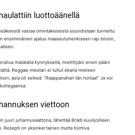
 naulattiin luottoäänellä
tosäkeestä vastaa omintakeisesta soundistaan tunnettu
din ensimmäinen ajatus maaseutuhenkiseen rap-biisiin,
dalleen.
erailua matalalla kynnyksellä, mietittyäni ensin pääni
mättä. Reggae-mestari ei tullut ekana mieleen
ksin, asia oli selkeä: ”Raappanahan tän hoitaa!” Ja voi
a kollegaansa.
juhannuksen viettoon
 juuri juhannusaattona, lähettää Brädi kuulijoilleen
n. Resepti on yksinkertainen mutta toimiva.