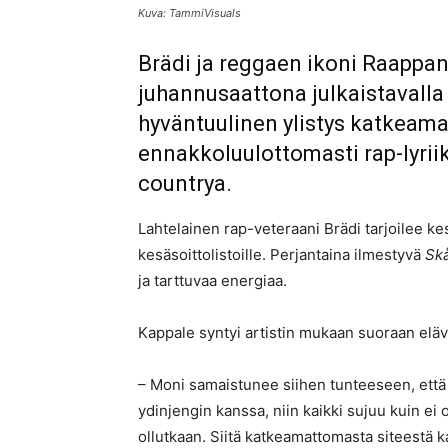
Kuva: TammiVisuals
Brädi ja reggaen ikoni Raappa
juhannusaattona julkaistavalla 
hyväntuulinen ylistys katkeamat
ennakkoluulottomasti rap-lyriik
countrya.
Lahtelainen rap-veteraani Brädi tarjoilee ke
kesäsoittolistoille. Perjantaina ilmestyvä
Skå
ja tarttuvaa energiaa.
Kappale syntyi artistin mukaan suoraan elävä
– Moni samaistunee siihen tunteeseen, että 
ydinjengin kanssa, niin kaikki sujuu kuin ei 
ollutkaan. Siitä katkeamattomasta siteestä k