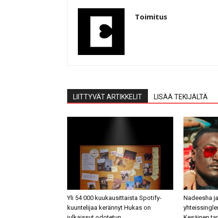
Toimitus
LIITTYVÄT ARTIKKELIT
LISÄÄ TEKIJÄLTÄ
Yli 54 000 kuukausittaista Spotify-
Nadeesha ja
kuuntelijaa kerännyt Hukas on
yhteissingl
julkaissut odotetun
Kesäinen tan