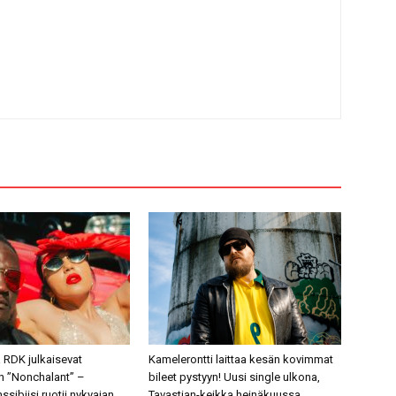
 RDK julkaisevat
Kamelerontti laittaa kesän kovimmat
en ”Nonchalant” –
bileet pystyyn! Uusi single ulkona,
ssibiisi ruotii nykyajan
Tavastian-keikka heinäkuussa