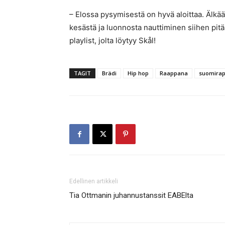
– Elossa pysymisestä on hyvä aloittaa. Älkä
kesästä ja luonnosta nauttiminen siihen pitä
playlist, jolta löytyy Skål!
TAGIT
Brädi
Hip hop
Raappana
suomira
Edellinen artikkeli
Tia Ottmanin juhannustanssit EABElta