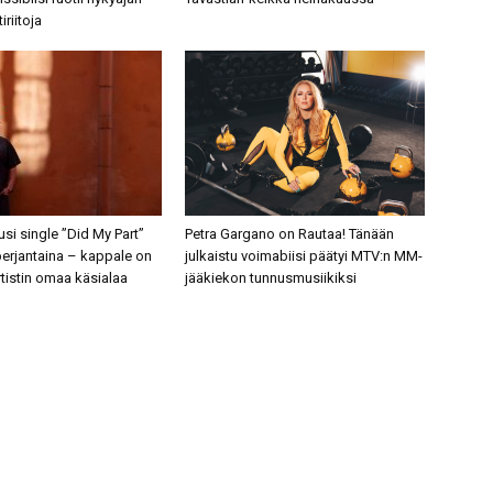
tiriitoja
si single ”Did My Part”
Petra Gargano on Rautaa! Tänään
perjantaina – kappale on
julkaistu voimabiisi päätyi MTV:n MM-
tistin omaa käsialaa
jääkiekon tunnusmusiikiksi