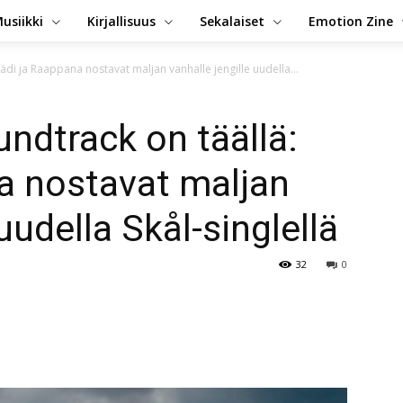
usiikki
Kirjallisuus
Sekalaiset
Emotion Zine
di ja Raappana nostavat maljan vanhalle jengille uudella...
ndtrack on täällä:
a nostavat maljan
uudella Skål-singlellä
32
0