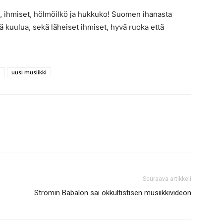
ä, ihmiset, hölmöilkö ja hukkuko! Suomen ihanasta
ä kuulua, sekä läheiset ihmiset, hyvä ruoka että
p
uusi musiikki
Seuraava artikkeli
Strömin Babalon sai okkultistisen musiikkivideon