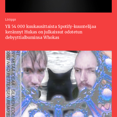
Lööppi
Yli 54 000 kuukausittaista Spotify-kuuntelijaa
kerännyt Hukas on julkaissut odotetun
debyyttialbuminsa Whokas