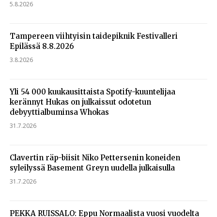
5.8.2026
Tampereen viihtyisin taidepiknik Festivalleri
Epilässä 8.8.2026
3.8.2026
Yli 54 000 kuukausittaista Spotify-kuuntelijaa
kerännyt Hukas on julkaissut odotetun
debyyttialbuminsa Whokas
31.7.2026
Clavertin räp-biisit Niko Pettersenin koneiden
syleilyssä Basement Greyn uudella julkaisulla
31.7.2026
PEKKA RUISSALO: Eppu Normaalista vuosi vuodelta