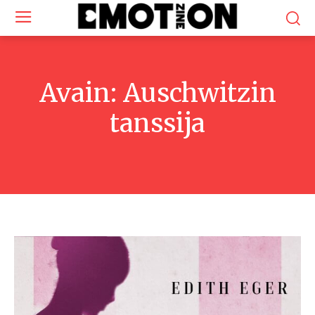
Avain:
Auschwitzin
tanssija