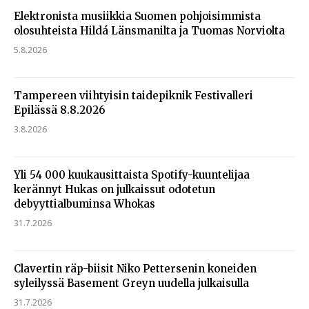
Elektronista musiikkia Suomen pohjoisimmista
olosuhteista Hildá Länsmanilta ja Tuomas Norviolta
5.8.2026
Tampereen viihtyisin taidepiknik Festivalleri
Epilässä 8.8.2026
3.8.2026
Yli 54 000 kuukausittaista Spotify-kuuntelijaa
kerännyt Hukas on julkaissut odotetun
debyyttialbuminsa Whokas
31.7.2026
Clavertin räp-biisit Niko Pettersenin koneiden
syleilyssä Basement Greyn uudella julkaisulla
31.7.2026