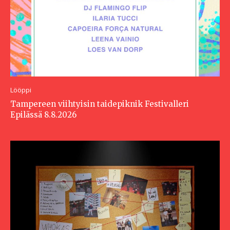
Lööppi
Tampereen viihtyisin taidepiknik Festivalleri
Epilässä 8.8.2026