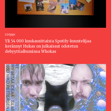
Lööppi
Yli 54 000 kuukausittaista Spotify-kuuntelijaa
kerännyt Hukas on julkaissut odotetun
debyyttialbuminsa Whokas