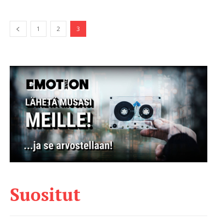
1
2
3
Suositut