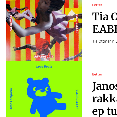
Eetteri
Tia 
EABE
Tia Ottmanin E
Eetteri
Jano
rakk
ep t