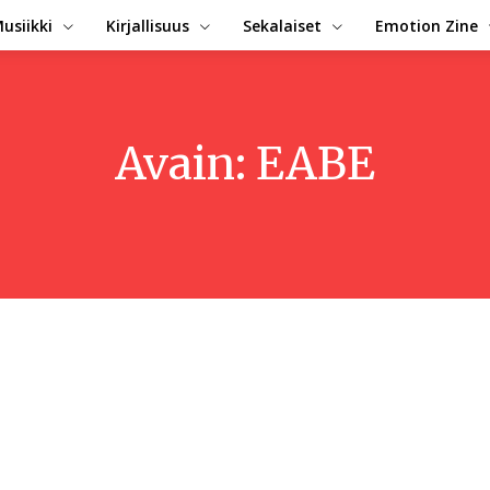
usiikki
Kirjallisuus
Sekalaiset
Emotion Zine
Avain:
EABE