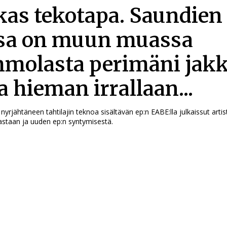
akas tekotapa. Saundien
sa on muun muassa
olasta perimäni jakk
a hieman irrallaan...
yrjähtäneen tahtilajin teknoa sisältävän ep:n EABE:lla julkaissut artis
iastaan ja uuden ep:n syntymisestä.