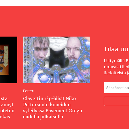
Tilaa uu
Liittymällä 
nopeasti tie
tiedotteista 
Eetteri
ista
Clavertin räp-biisit Niko
erännyt
Pettersenin koneiden
dotetun
syleilyssä Basement Greyn
hokas
uudella julkaisulla