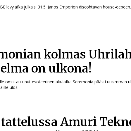
E levylafka julkaisi 31.5. Janos Emporion discohtavan house-eepeen
monian kolmas Uhrilah
elma on ulkona!
lle omistautunut esoteerinen ala-lafka Seremonia päästi uusimman 
lille ulos.
tattelussa Amuri Tekn