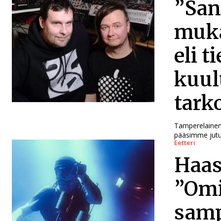
”San
muka
eli 
kuul
tark
Tamperelainen 
pääsimme jutu
Eetteri
Haas
”Omi
samp