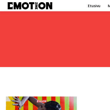
Etusivu
M