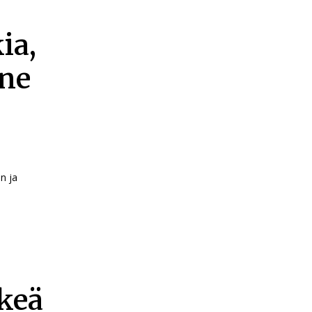
ia,
nne
n ja
keä