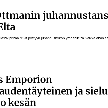
Ottmanin juhannustans
lta
lastik pistää reivit pystyyn juhannuskokon ympärille tai vaikka aitan 
s Emporion
audentäyteinen ja siel
uo kesän