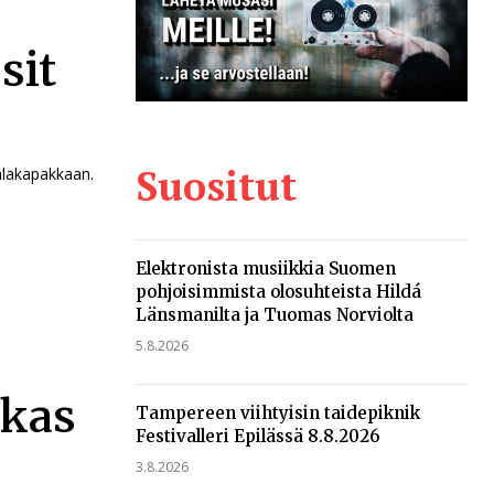
sit
Suositut
salakapakkaan.
Elektronista musiikkia Suomen
pohjoisimmista olosuhteista Hildá
Länsmanilta ja Tuomas Norviolta
5.8.2026
ukas
Tampereen viihtyisin taidepiknik
Festivalleri Epilässä 8.8.2026
3.8.2026