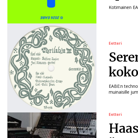
Kotimainen EAB
Eetteri
Sere
koko
EABE:n techno
muinaisille juma
Eetteri
Haas