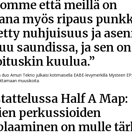
omme että meillä on
na myös ripaus punkk
tietty nuhjuisuus ja ase
uu saundissa, ja sen on
oituskin kuulua.”
duo Amuri Tekno julkaisi kotimaisella EABE-levymerkillä Mysteeri EP:
ttamaan muusikoita.
tattelussa Half A Map:
en perkussioiden
laaminen on mulle tär