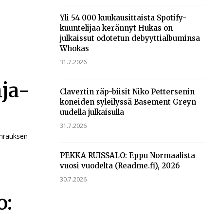
.
Yli 54 000 kuukausittaista Spotify-
kuuntelijaa kerännyt Hukas on
julkaissut odotetun debyyttialbuminsa
Whokas
31.7.2026
ja-
Clavertin räp-biisit Niko Pettersenin
koneiden syleilyssä Basement Greyn
uudella julkaisulla
31.7.2026
uhrauksen
PEKKA RUISSALO: Eppu Normaalista
vuosi vuodelta (Readme.fi), 2026
30.7.2026
o: