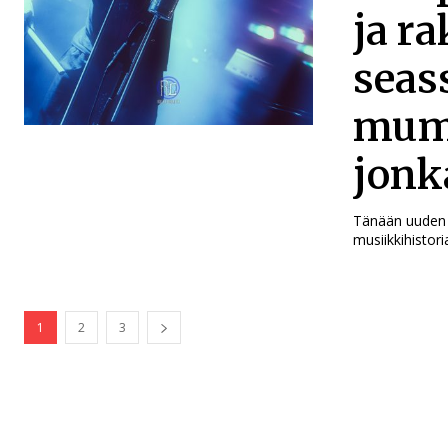
ja r
seas
mumm
jonk
Tänään uuden n
musiikkihistor
1
2
3