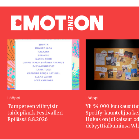
Lööppi
Lööppi
Tampereen viihtyisin
Yli 54 000 kuukausitta
taidepiknik Festivalleri
Spotify-kuuntelijaa k
Epilässä 8.8.2026
Hukas on julkaissut o
debyyttialbuminsa W