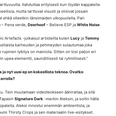
rttuvuutta. Ilahduttaa erityisesti kun löydän kappaleita
ellisia, mutta tarttuvat visusti ja olisivat jossain
at ehkä olleetkin länsimaiden ulkopuolella. Pari
o
– Pena verde,
Deerhoof
– Believe ESP ja
White Noise
c Artefacts -julkaisut artisteilta kuten
Lucy
ja
Tommy
sellaista karheuden ja pehmeyden sulautumaa joka
 rupinen tykitys on mainiota. Sitten on tosi paljon eri
kin upea elementti, saundillisesti tai rytmillisesti.”
a ja nyt uusi ep on kokeellista teknoa. Ovatko
arrella?
ku. Tein muutamaan videoteokseen ääniraitaa, ja sitä
 Tapasin
Signature Dark
-merkin Aleksin, ja soitin hälle
ppaleita. Aleksi innostui enemmän ambientista, ja
bumi Thirsty Crops ja sen materiaalin live-esitykset.