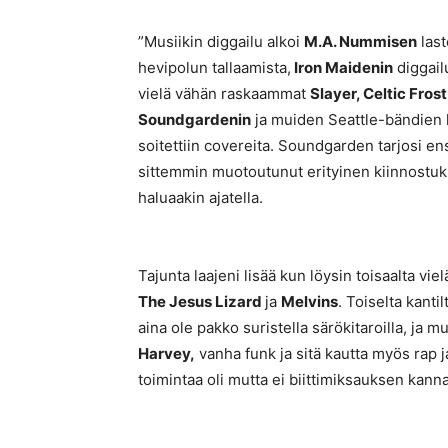
”Musiikin diggailu alkoi
M.A. Nummisen
last
hevipolun tallaamista,
Iron Maidenin
diggail
vielä vähän raskaammat
Slayer, Celtic Frost
Soundgardenin
ja muiden Seattle-bändien k
soitettiin covereita. Soundgarden tarjosi en
sittemmin muotoutunut erityinen kiinnostuk
haluaakin ajatella.
Tajunta laajeni lisää kun löysin toisaalta 
The Jesus Lizard
ja
Melvins
. Toiselta kanti
aina ole pakko suristella särökitaroilla, ja m
Harvey,
vanha funk ja sitä kautta myös rap j
toimintaa oli mutta ei biittimiksauksen kanna