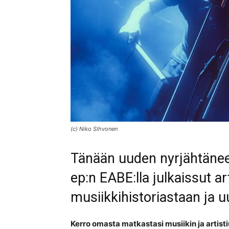
(c) Niko Sihvonen
Tänään uuden nyrjähtäneen
ep:n EABE:lla julkaissut ar
musiikkihistoriastaan ja 
Kerro omasta matkastasi musiikin ja artis