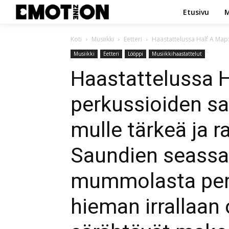
Etusivu
M
Koti
Musiikki
Eetteri
Haastattelussa Half A Map
Musiikki
Eetteri
Lööppi
Musiikkihaastattelut
Haastattelussa 
perkussioiden s
mulle tärkeä ja r
Saundien seass
mummolasta peri
hieman irrallaan 