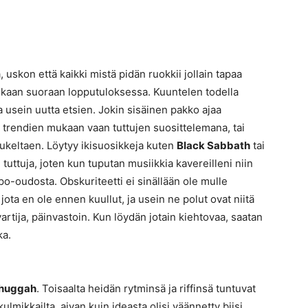
ä, uskon että kaikki mistä pidän ruokkii jollain tapaa
sikaan suoraan lopputuloksessa. Kuuntelen todella
tta usein uutta etsien. Jokin sisäinen pakko ajaa
trendien mukaan vaan tuttujen suosittelemana, tai
 sukeltaen. Löytyy ikisuosikkeja kuten
Black Sabbath
tai
 tuttuja, joten kun tuputan musiikkia kavereilleni niin
-oudosta. Obskuriteetti ei sinällään ole mulle
jota en ole ennen kuullut, ja usein ne polut ovat niitä
artija, päinvastoin. Kun löydän jotain kiehtovaa, saatan
ka.
huggah
. Toisaalta heidän rytminsä ja riffinsä tuntuvat
 kulmikkailta, aivan kuin ideasta olisi väännetty biisi