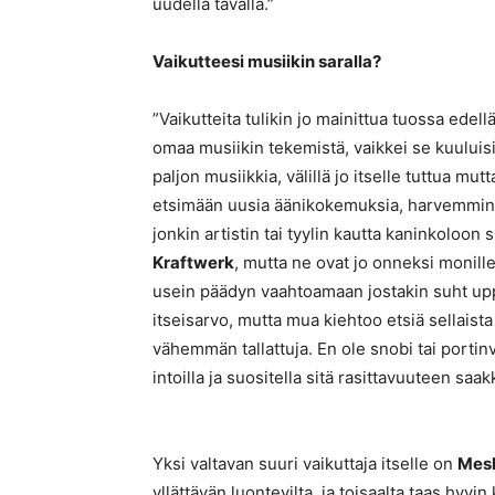
uudella tavalla.”
Vaikutteesi musiikin saralla?
”Vaikutteita tulikin jo mainittua tuossa edell
omaa musiikin tekemistä, vaikkei se kuului
paljon musiikkia, välillä jo itselle tuttua mu
etsimään uusia äänikokemuksia, harvemmin 
jonkin artistin tai tyylin kautta kaninkoloon
Kraftwerk
, mutta ne ovat jo onneksi monille
usein päädyn vaahtoamaan jostakin suht uppo
itseisarvo, mutta mua kiehtoo etsiä sellaista 
vähemmän tallattuja. En ole snobi tai portinv
intoilla ja suositella sitä rasittavuuteen saak
Yksi valtavan suuri vaikuttaja itselle on
Mes
yllättävän luontevilta, ja toisaalta taas hyvin