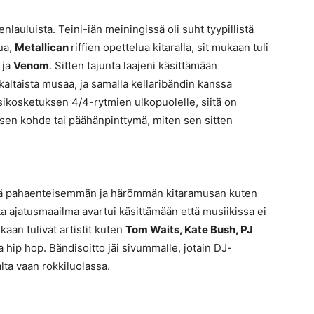
enlauluista. Teini-iän meiningissä oli suht tyypillistä
ua,
Metallican
riffien opettelua kitaralla, sit mukaan tuli
ja
Venom
. Sitten tajunta laajeni käsittämään
altaista musaa, ja samalla kellaribändin kanssa
sikosketuksen 4/4-rytmien ulkopuolelle, siitä on
sen kohde tai päähänpinttymä, miten sen sitten
vielä pahaenteisemmän ja härömmän kitaramusan kuten
lta ajatusmaailma avartui käsittämään että musiikissa ei
ukaan tulivat artistit kuten
Tom Waits, Kate Bush, PJ
a hip hop. Bändisoitto jäi sivummalle, jotain DJ-
lta vaan rokkiluolassa.