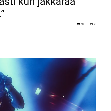
sti kun jakkaraa
.”
93
0