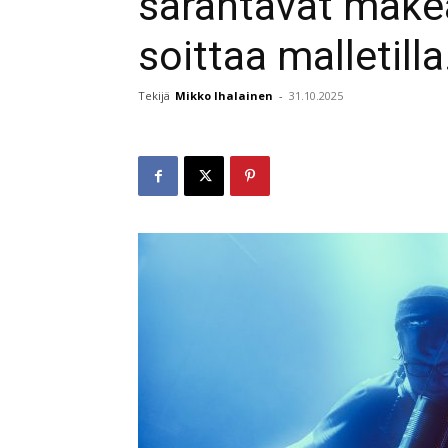
särähtävät makea
soittaa malletilla
Tekijä
Mikko Ihalainen
-
31.10.2025