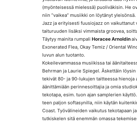
(myönteisessä mielessä) puoliväkisin. He ov
niin ”vaikea” musiikki on löytänyt yleisönsä.
Jazz ja erityisesti fuusiojazz on vaikuttanut
taituruuden lisäksi vimmaista groovea, soitt
Täytyy mainita rumpali
Horacee Arnoldin
ai
Exonerated Flea, Okay Temiz / Oriental Wind
luvun alun tuotanto.
Kokeilevammassa musiikissa tai äänitaiteessa
Behrman ja Laurie Spiegel. Äskettäin löysin
tekivät 80- ja 90-lukujen taitteessa hienoja 
äänittämiään perinnesoittajia ja omia studiok
tekotapa, esim. tuon ajan samplerien käyttö
teen paljon softasynilla, niin käytän kuiten
Coast. Työvälineiden vaikutus tekotapaan j
tutkiskelen sitä enemmän omassa tekemise