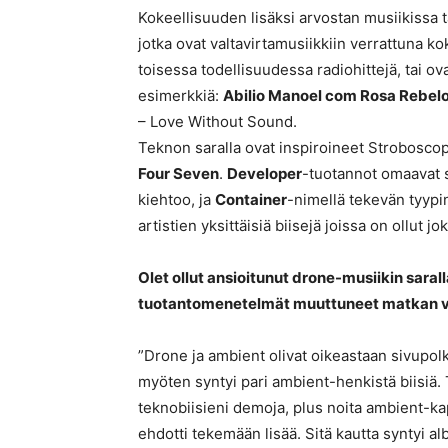
Kokeellisuuden lisäksi arvostan musiikissa ta
jotka ovat valtavirtamusiikkiin verrattuna koke
toisessa todellisuudessa radiohittejä, tai ov
esimerkkiä:
Abilio Manoel com Rosa Rebel
– Love Without Sound.
Teknon saralla ovat inspiroineet Stroboscopi
Four Seven
.
Developer
-tuotannot omaavat 
kiehtoo, ja
Container
-nimellä tekevän tyypin
artistien yksittäisiä biisejä joissa on ollut jo
Olet ollut ansioitunut drone-musiikin sarall
tuotantomenetelmät muuttuneet matkan v
”Drone ja ambient olivat oikeastaan sivupol
myöten syntyi pari ambient-henkistä biisiä.
teknobiisieni demoja, plus noita ambient-ka
ehdotti tekemään lisää. Sitä kautta syntyi al