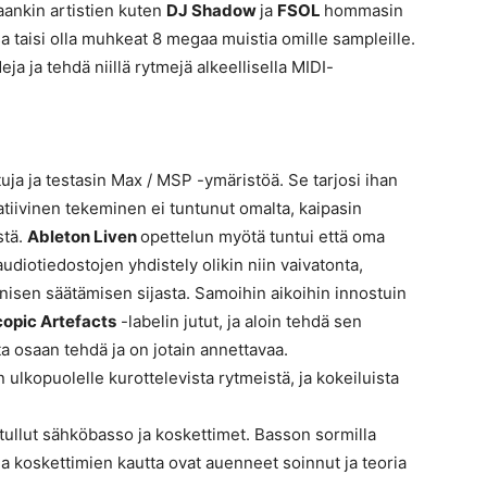
aankin artistien kuten
DJ Shadow
ja
FSOL
hommasin
a taisi olla muhkeat 8 megaa muistia omille sampleille.
 ja tehdä niillä rytmejä alkeellisella MIDI-
tuja ja testasin Max / MSP -ymäristöä. Se tarjosi ihan
atiivinen tekeminen ei tuntunut omalta, kaipasin
stä.
Ableton Liven
opettelun myötä tuntui että oma
 audiotiedostojen yhdistely olikin niin vaivatonta,
nisen säätämisen sijasta. Samoihin aikoihin innostuin
opic Artefacts
-labelin jutut, ja aloin tehdä sen
sta osaan tehdä ja on jotain annettavaa.
ulkopuolelle kurottelevista rytmeistä, ja kokeiluista
n tullut sähköbasso ja koskettimet. Basson sormilla
ja koskettimien kautta ovat auenneet soinnut ja teoria