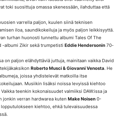
at toki suosittuja omassa skenessään, ilahduttaa että
 vuosien varrella paljon, kuulen siinä teknisen
amisen iloa, saundikokeiluja ja myös paljon leikkisyyttä.
van turhan huonosti tunnettu albumi Tales Of The
 -albumi Zikir sekä trumpetisti
Eddie Hendersonin
70-
 on paljon elähdyttäviä juttuja, mainitaan vaikka David
 tekijäkaksikon
Roberto Musci & Giovanni Venosta
. He
albumeja, joissa yhdistelevät matkoilla itse
okeilujaan. Musiikin lisäksi noissa levyissä kiehtoo
. Vaikka teenkin kokonaisuudet valmiiksi DAW:issa ja
kin jonkin verran hardwarea kuten
Make Noisen
0-
a lopputulokseen kiehtoo, ehkä tulevaisuudessa
ssä.