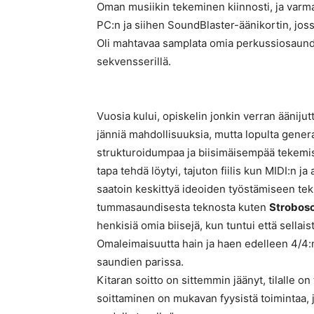
Oman musiikin tekeminen kiinnosti, ja varm
PC:n ja siihen SoundBlaster-äänikortin, joss
Oli mahtavaa samplata omia perkussiosaundeja
sekvensserillä.
Vuosia kului, opiskelin jonkin verran äänijut
jänniä mahdollisuuksia, mutta lopulta gener
strukturoidumpaa ja biisimäisempää tekemi
tapa tehdä löytyi, tajuton fiilis kun MIDI:n ja
saatoin keskittyä ideoiden työstämiseen tek
tummasaundisesta teknosta kuten
Strobosc
henkisiä omia biisejä, kun tuntui että sellai
Omaleimaisuutta hain ja haen edelleen 4/4:n 
saundien parissa.
Kitaran soitto on sittemmin jäänyt, tilalle o
soittaminen on mukavan fyysistä toimintaa, 