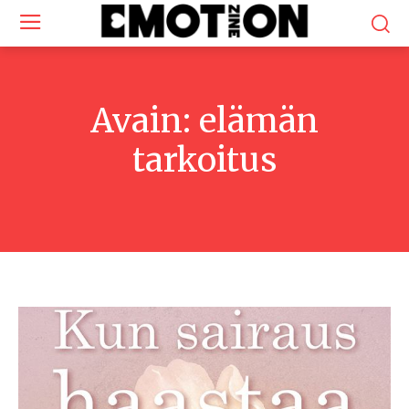
Avain:
elämän
tarkoitus