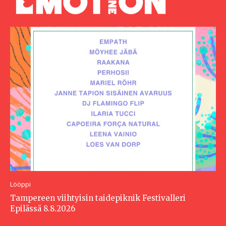
Lööppi
Tampereen viihtyisin taidepiknik Festivalleri
Epilässä 8.8.2026