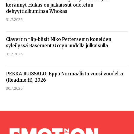
kerännyt Hukas on julkaissut odotetun
debyyttialbuminsa Whokas
31.7.2026
Clavertin räp-biisit Niko Pettersenin koneiden
syleilyssä Basement Greyn uudella julkaisulla
31.7.2026
PEKKA RUISSALO: Eppu Normaalista vuosi vuodelta
(Readme.fi), 2026
30.7.2026