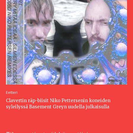
Eetteri
Clavertin räp-biisit Niko Pettersenin koneiden
syleilyssä Basement Greyn uudella julkaisulla