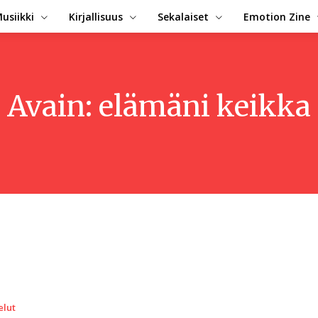
usiikki
Kirjallisuus
Sekalaiset
Emotion Zine
Avain:
elämäni keikka
elut