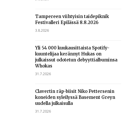
Tampereen viihtyisin taidepiknik
Festivalleri Epilässä 8.8.2026
3.8.2026
Yli 54 000 kuukausittaista Spotify-
kuuntelijaa kerännyt Hukas on
julkaissut odotetun debyyttialbuminsa
Whokas
31.7.2026
Clavertin räp-biisit Niko Pettersenin
koneiden syleilyssä Basement Greyn
uudella julkaisulla
31.7.2026