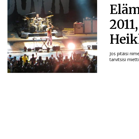
Eläm
2011
Heik
Jos pitäisi nim
tarvitsisi miett