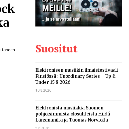
ock
ka
Suositut
oittaneen
Elektronisen musiikin ilmaisfestivaali
Pinsiössä : Unordinary Series – Up &
Under 15.8.2026
10.8.2026
Elektronista musiikkia Suomen
pohjoisimmista olosuhteista Hildá
Länsmanilta ja Tuomas Norviolta
5.8.2026