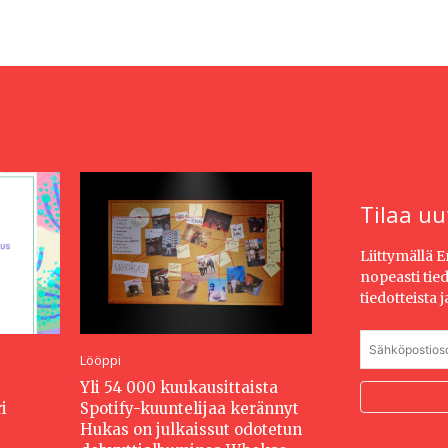
Tilaa uu
Liittymällä 
nopeasti tie
tiedotteista 
Lööppi
Yli 54 000 kuukausittaista
i
Spotify-kuuntelijaa kerännyt
Hukas on julkaissut odotetun