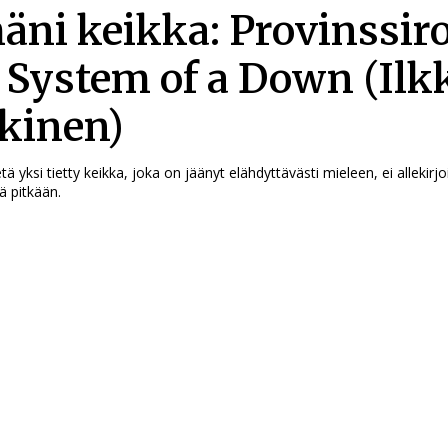
äni keikka: Provinssir
, System of a Down (Ilk
kinen)
etä yksi tietty keikka, joka on jäänyt elähdyttävästi mieleen, ei allekirj
iä pitkään.