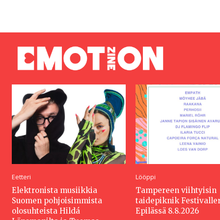
Eetteri
Lööppi
Elektronista musiikkia
Tampereen viihtyisin
Suomen pohjoisimmista
taidepiknik Festivaller
olosuhteista Hildá
Epilässä 8.8.2026