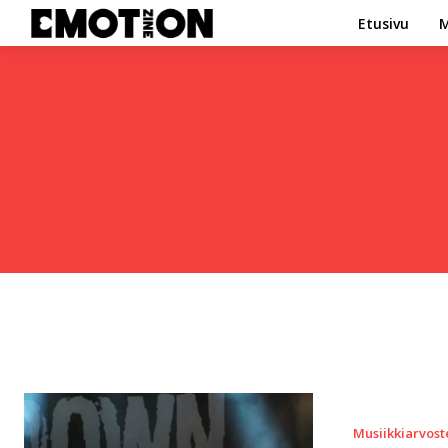
Etusivu
M
Musiikkiarvost