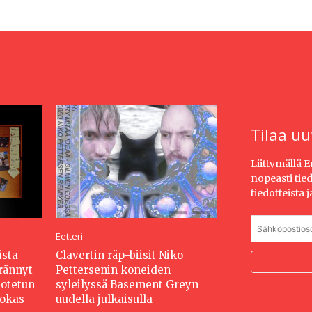
Tilaa uu
Liittymällä 
nopeasti tie
tiedotteista 
Eetteri
ista
Clavertin räp-biisit Niko
erännyt
Pettersenin koneiden
dotetun
syleilyssä Basement Greyn
hokas
uudella julkaisulla