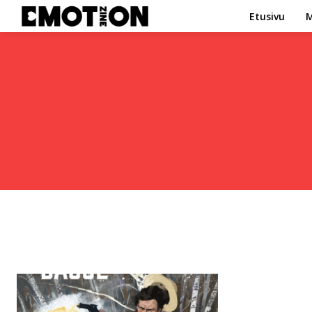
Etusivu
M