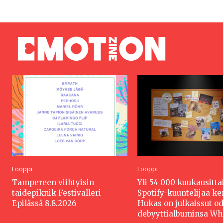
Lööppi
Lööppi
Tampereen viihtyisin
Yli 54 000 kuukausitta
taidepiknik Festivalleri
Spotify-kuuntelijaa k
Epilässä 8.8.2026
Hukas on julkaissut o
debyyttialbuminsa W