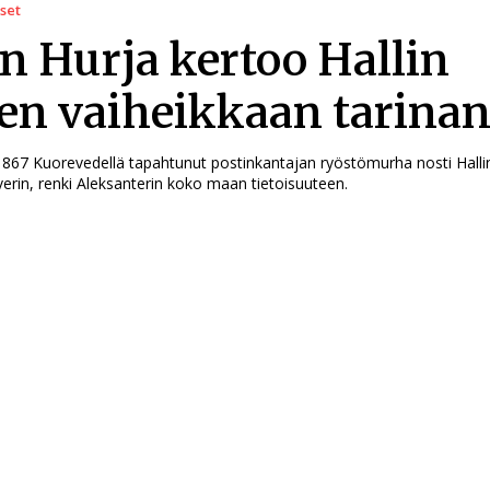
iset
in Hurja kertoo Hallin
en vaiheikkaan tarina
867 Kuorevedellä tapahtunut postinkantajan ryöstömurha nosti Halli
erin, renki Aleksanterin koko maan tietoisuuteen.