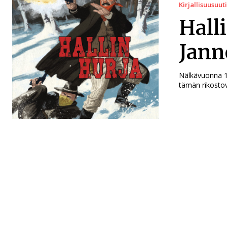
Kirjallisuusuut
Hall
Jann
Nälkävuonna 1
tämän rikostov