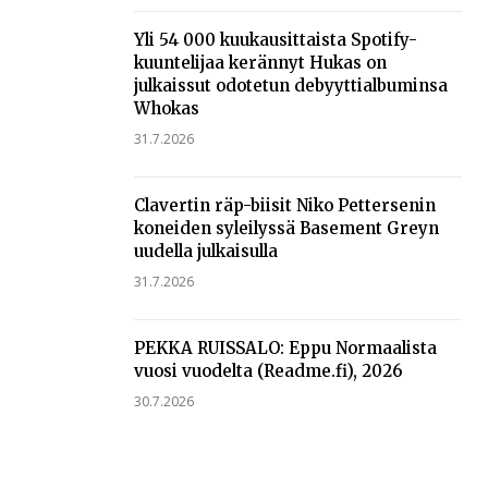
Yli 54 000 kuukausittaista Spotify-
kuuntelijaa kerännyt Hukas on
julkaissut odotetun debyyttialbuminsa
Whokas
31.7.2026
Clavertin räp-biisit Niko Pettersenin
koneiden syleilyssä Basement Greyn
uudella julkaisulla
31.7.2026
PEKKA RUISSALO: Eppu Normaalista
vuosi vuodelta (Readme.fi), 2026
30.7.2026