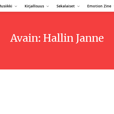
usiikki
Kirjallisuus
Sekalaiset
Emotion Zine
Avain:
Hallin Janne