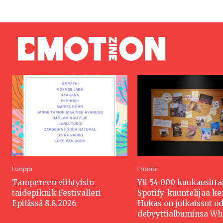
Lööppi
Lööppi
Tampereen viihtyisin
Yli 54 000 kuukausitta
taidepiknik Festivalleri
Spotify-kuuntelijaa k
Epilässä 8.8.2026
Hukas on julkaissut o
debyyttialbuminsa W