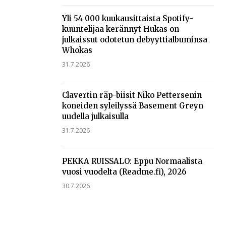
Yli 54 000 kuukausittaista Spotify-
kuuntelijaa kerännyt Hukas on
julkaissut odotetun debyyttialbuminsa
Whokas
31.7.2026
Clavertin räp-biisit Niko Pettersenin
koneiden syleilyssä Basement Greyn
uudella julkaisulla
31.7.2026
PEKKA RUISSALO: Eppu Normaalista
vuosi vuodelta (Readme.fi), 2026
30.7.2026