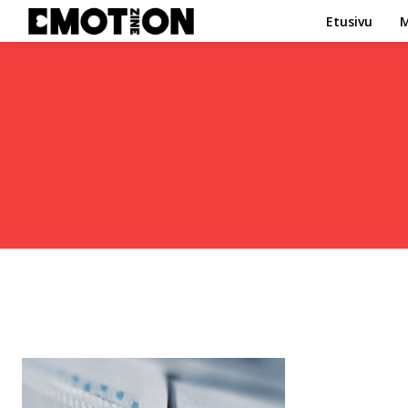
Etusivu
M