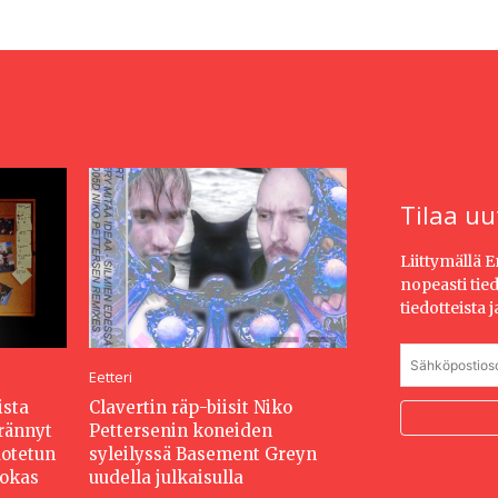
Tilaa uu
Liittymällä 
nopeasti tie
tiedotteista 
Eetteri
ista
Clavertin räp-biisit Niko
erännyt
Pettersenin koneiden
dotetun
syleilyssä Basement Greyn
hokas
uudella julkaisulla