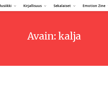
usiikki
Kirjallisuus
Sekalaiset
Emotion Zine
Avain:
kalja