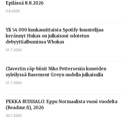
Epilässä 8.8.2026
3.8.2026
Yli 54 000 kuukausittaista Spotify-kuuntelijaa
kerännyt Hukas on julkaissut odotetun
debyyttialbuminsa Whokas
31.7.2026
Clavertin räp-biisit Niko Pettersenin koneiden
syleilyssä Basement Greyn uudella julkaisulla
31.7.2026
PEKKA RUISSALO: Eppu Normaalista vuosi vuodelta
(Readme.fi), 2026
30.7.2026