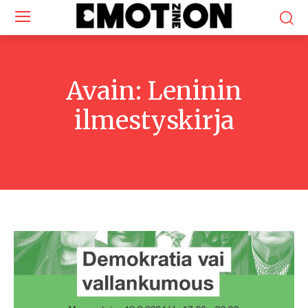
Avain:
Leninin
ilmestyskirja