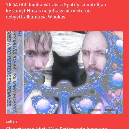
Yli 54 000 kuukausittaista Spotify-kuuntelijaa
kerännyt Hukas on julkaissut odotetun
debyyttialbuminsa Whokas
Eetteri