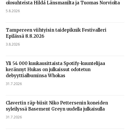
olosuhteista Hildá Länsmanilta ja Tuomas Norviolta
5.8.2026
Tampereen viihtyisin taidepiknik Festivalleri
Epilässä 8.8.2026
3.8.2026
Yli 54 000 kuukausittaista Spotify-kuuntelijaa
kerännyt Hukas on julkaissut odotetun
debyyttialbuminsa Whokas
31.7.2026
Clavertin räp-biisit Niko Pettersenin koneiden
syleilyssä Basement Greyn uudella julkaisulla
31.7.2026