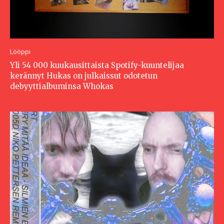
Lööppi
Yli 54 000 kuukausittaista Spotify-kuuntelijaa
kerännyt Hukas on julkaissut odotetun
debyyttialbuminsa Whokas