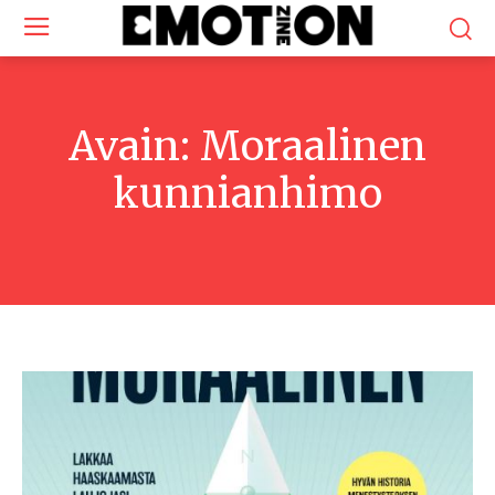
Avain:
Moraalinen
kunnianhimo