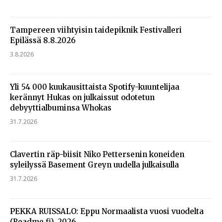
Tampereen viihtyisin taidepiknik Festivalleri
Epilässä 8.8.2026
3.8.2026
Yli 54 000 kuukausittaista Spotify-kuuntelijaa
kerännyt Hukas on julkaissut odotetun
debyyttialbuminsa Whokas
31.7.2026
Clavertin räp-biisit Niko Pettersenin koneiden
syleilyssä Basement Greyn uudella julkaisulla
31.7.2026
PEKKA RUISSALO: Eppu Normaalista vuosi vuodelta
(Readme.fi), 2026