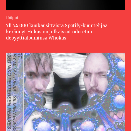
Lööppi
Yli 54 000 kuukausittaista Spotify-kuuntelijaa
kerännyt Hukas on julkaissut odotetun
debyyttialbuminsa Whokas