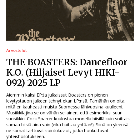
Arvostelut
THE BOASTERS: Dancefloor
K.O. (Hiljaiset Levyt HIKI-
092) 2025 LP
Aiemmin kaksi EP:tä julkaissut Boasters on pienen
levytystauon jälkeen tehnyt ekan LP:nsä. Tämähän on oita,
mitä en kauheasti muista Suomessa lähivuosina kuulleeni.
Musiikkilajina se on vähän sellainen, että esimerkiksi suuri
suosikkini Cock Sparrer kuulostaa monella biisillä kuin soittaisi
samaa biisiä aina vain (eikä haittaa yhtään!). Siinä on yleensä
ne samat tarttuvat sointukuviot, jotka houkuttavat
yhteishoilotukseen.