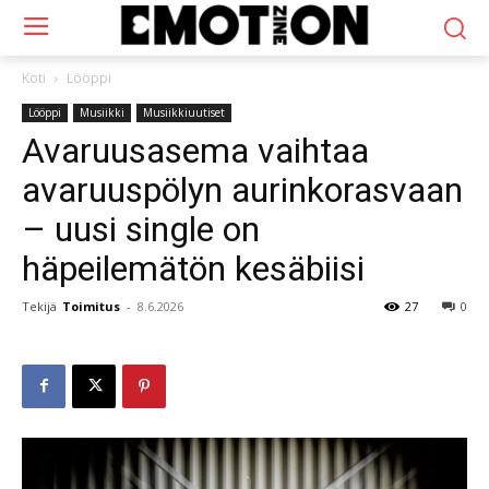
Koti
Lööppi
Lööppi
Musiikki
Musiikkiuutiset
Avaruusasema vaihtaa
avaruuspölyn aurinkorasvaan
– uusi single on
häpeilemätön kesäbiisi
Tekijä
Toimitus
-
8.6.2026
27
0