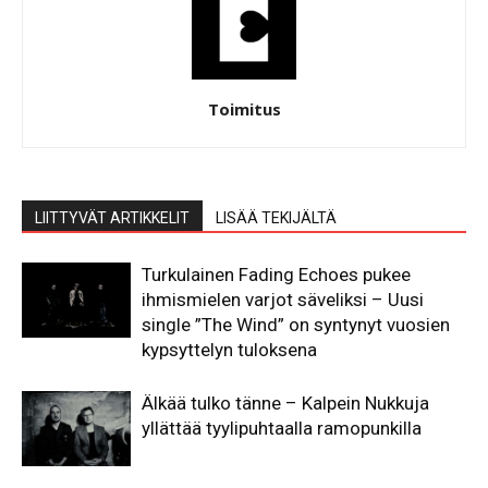
Toimitus
LIITTYVÄT ARTIKKELIT
LISÄÄ TEKIJÄLTÄ
Turkulainen Fading Echoes pukee
ihmismielen varjot säveliksi – Uusi
single ”The Wind” on syntynyt vuosien
kypsyttelyn tuloksena
Älkää tulko tänne – Kalpein Nukkuja
yllättää tyylipuhtaalla ramopunkilla