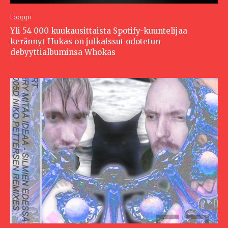
Lööppi
Yli 54 000 kuukausittaista Spotify-kuuntelijaa
kerännyt Hukas on julkaissut odotetun
debyyttialbuminsa Whokas