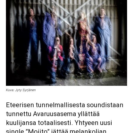
Kuva: Jyty Syrjänen
Eteerisen tunnelmallisesta soundistaan
tunnettu Avaruusasema yllättää
kuulijansa totaalisesti. Yhtyeen uusi
single ”Mojito” jättää melankolian