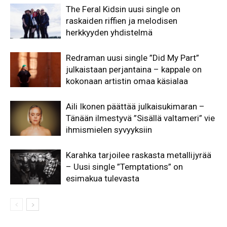
The Feral Kidsin uusi single on
raskaiden riffien ja melodisen
herkkyyden yhdistelmä
Redraman uusi single ”Did My Part”
julkaistaan perjantaina – kappale on
kokonaan artistin omaa käsialaa
Aili Ikonen päättää julkaisukimaran –
Tänään ilmestyvä ”Sisällä valtameri” vie
ihmismielen syvyyksiin
Karahka tarjoilee raskasta metallijyrää
– Uusi single ”Temptations” on
esimakua tulevasta