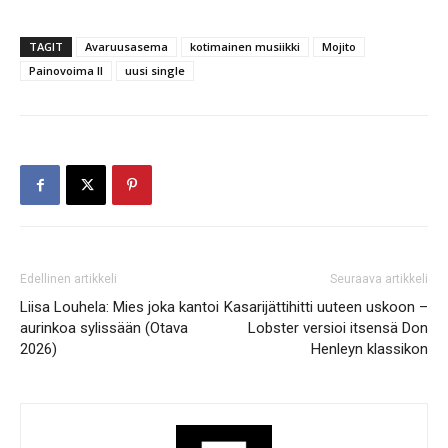
TAGIT
Avaruusasema
kotimainen musiikki
Mojito
Painovoima II
uusi single
Edellinen artikkeli
Seuraava artikkeli
Liisa Louhela: Mies joka kantoi
Kasarijättihitti uuteen uskoon –
aurinkoa sylissään (Otava
Lobster versioi itsensä Don
2026)
Henleyn klassikon