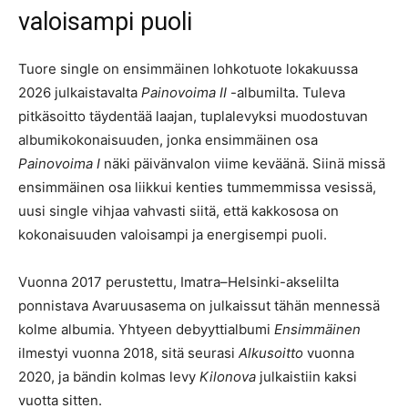
valoisampi puoli
Tuore single on ensimmäinen lohkotuote lokakuussa
2026 julkaistavalta
Painovoima II
-albumilta. Tuleva
pitkäsoitto täydentää laajan, tuplalevyksi muodostuvan
albumikokonaisuuden, jonka ensimmäinen osa
Painovoima I
näki päivänvalon viime keväänä. Siinä missä
ensimmäinen osa liikkui kenties tummemmissa vesissä,
uusi single vihjaa vahvasti siitä, että kakkososa on
kokonaisuuden valoisampi ja energisempi puoli.
Vuonna 2017 perustettu, Imatra–Helsinki-akselilta
ponnistava Avaruusasema on julkaissut tähän mennessä
kolme albumia. Yhtyeen debyyttialbumi
Ensimmäinen
ilmestyi vuonna 2018, sitä seurasi
Alkusoitto
vuonna
2020, ja bändin kolmas levy
Kilonova
julkaistiin kaksi
vuotta sitten.