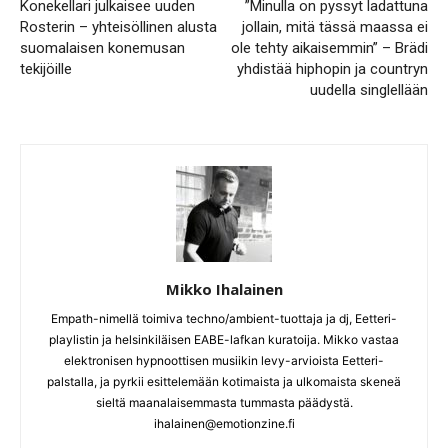
Konekellari julkaisee uuden
”Minulla on pyssyt ladattuna
Rosterin – yhteisöllinen alusta
jollain, mitä tässä maassa ei
suomalaisen konemusan
ole tehty aikaisemmin” – Brädi
tekijöille
yhdistää hiphopin ja countryn
uudella singlellään
Mikko Ihalainen
Empath-nimellä toimiva techno/ambient-tuottaja ja dj, Eetteri-
playlistin ja helsinkiläisen EABE-lafkan kuratoija. Mikko vastaa
elektronisen hypnoottisen musiikin levy-arvioista Eetteri-
palstalla, ja pyrkii esittelemään kotimaista ja ulkomaista skeneä
sieltä maanalaisemmasta tummasta päädystä.
ihalainen@emotionzine.fi