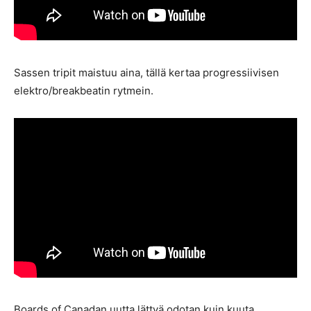
Sassen tripit maistuu aina, tällä kertaa progressiivisen
elektro/breakbeatin rytmein.
Boards of Canadan uutta lättyä odotan kuin kuuta