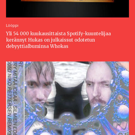
Lööppi
Yli 54 000 kuukausittaista Spotify-kuuntelijaa
kerännyt Hukas on julkaissut odotetun
debyyttialbuminsa Whokas