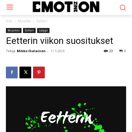
Koti
Musiikki
Eetteri
Musiikki
Eetteri
Lööppi
Eetterin viikon suositukset
Tekijä
Mikko Ihalainen
-
11.5.2026
23
0