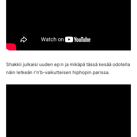
Shakkii julkaisi uuden ep:n ja mikäpä tässä kesää odotella
näin letkeän r’n’b-vaikutteisen hiphopin parissa.