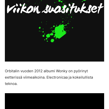
Orbitalin vuoden 2012 albumi Wonky on pyörinyt
eetterissä viimeaikoina. Electronicaa ja kokeilullista
teknoa.