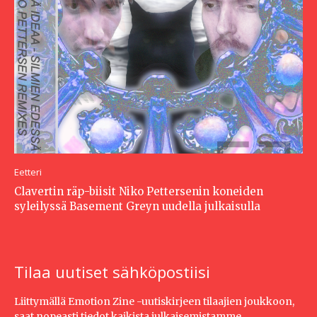
Eetteri
Clavertin räp-biisit Niko Pettersenin koneiden
syleilyssä Basement Greyn uudella julkaisulla
Tilaa uutiset sähköpostiisi
Liittymällä Emotion Zine -uutiskirjeen tilaajien joukkoon,
saat nopeasti tiedot kaikista julkaisemistamme