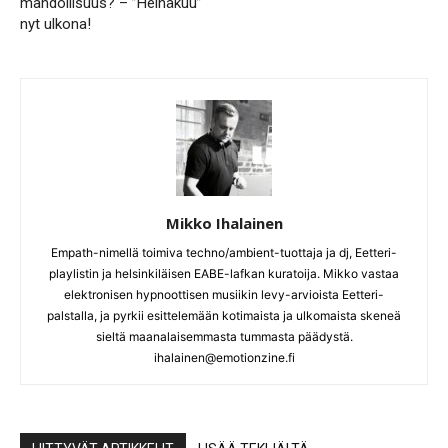
mahdollisuus? – ”Heinäkuu”
nyt ulkona!
Mikko Ihalainen
Empath-nimellä toimiva techno/ambient-tuottaja ja dj, Eetteri-
playlistin ja helsinkiläisen EABE-lafkan kuratoija. Mikko vastaa
elektronisen hypnoottisen musiikin levy-arvioista Eetteri-
palstalla, ja pyrkii esittelemään kotimaista ja ulkomaista skeneä
sieltä maanalaisemmasta tummasta päädystä.
ihalainen@emotionzine.fi