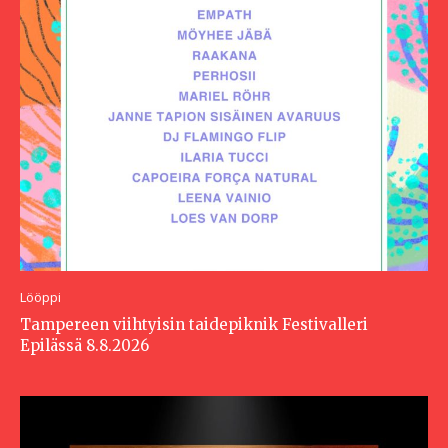
Lööppi
Tampereen viihtyisin taidepiknik Festivalleri
Epilässä 8.8.2026