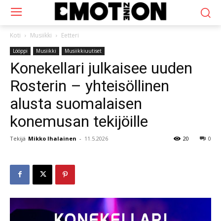
Koti
Musiikki
Eetteri
Lööppi
Musiikki
Musiikkiuutiset
Konekellari julkaisee uuden
Rosterin – yhteisöllinen
alusta suomalaisen
konemusan tekijöille
Tekijä
Mikko Ihalainen
-
11.5.2026
20
0