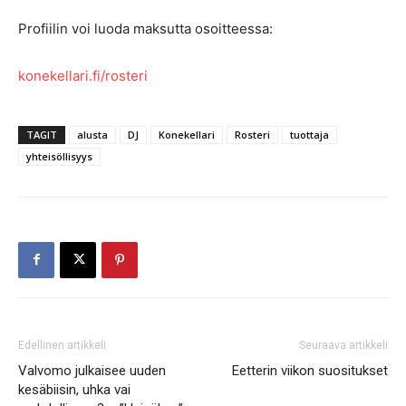
Profiilin voi luoda maksutta osoitteessa:
konekellari.fi/rosteri
TAGIT
alusta
DJ
Konekellari
Rosteri
tuottaja
yhteisöllisyys
Edellinen artikkeli
Seuraava artikkeli
Valvomo julkaisee uuden
Eetterin viikon suositukset
kesäbiisin, uhka vai