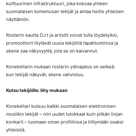
kulttuurinen infrastruktuuri, joka kokoaa yhteen
suomalaisen konemusan tekijät ja antaa heille yhteisen
näyttämön.
Rosterin kautta DJ:t ja artistit voivat tulla löydetyiksi,
promoottorit löytävät uusia tekijöitä tapahtumiinsa ja
skene saa näkyvyyttä, jota se on kaivannut.
Konekellarin mukaan rosterin ydinajatus on selkeä:
kun tekijät näkyvät, skene vahvistuu.
Kutsu tekijöille: liity mukaan
Konekellari kutsuu kaikki suomalaisen elektronisen
musiikin tekijät – niin uudet tulokkaat kuin pitkän linjan
konkarit – luomaan oman profiilinsa ja liittymään osaksi
yhteisöä.