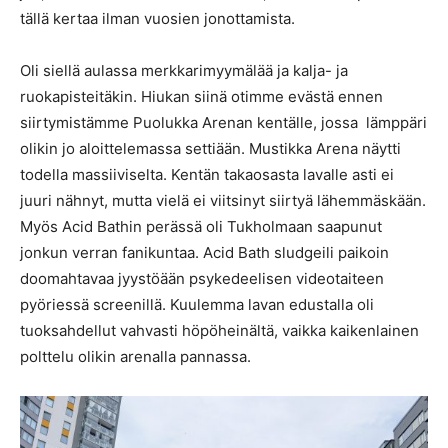
tällä kertaa ilman vuosien jonottamista.
Oli siellä aulassa merkkarimyymälää ja kalja- ja
ruokapisteitäkin. Hiukan siinä otimme evästä ennen
siirtymistämme Puolukka Arenan kentälle, jossa lämppäri
olikin jo aloittelemassa settiään. Mustikka Arena näytti
todella massiiviselta. Kentän takaosasta lavalle asti ei
juuri nähnyt, mutta vielä ei viitsinyt siirtyä lähemmäskään.
Myös Acid Bathin perässä oli Tukholmaan saapunut
jonkun verran fanikuntaa. Acid Bath sludgeili paikoin
doomahtavaa jyystöään psykedeelisen videotaiteen
pyöriessä screenillä. Kuulemma lavan edustalla oli
tuoksahdellut vahvasti höpöheinältä, vaikka kaikenlainen
polttelu olikin arenalla pannassa.