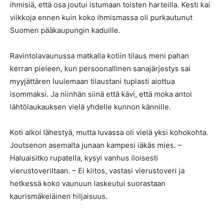
ihmisiä, että osa joutui istumaan toisten harteilla. Kesti kai
viikkoja ennen kuin koko ihmismassa oli purkautunut
Suomen pääkaupungin kaduille.
Ravintolavaunussa matkalla kotiin tilaus meni pahan
kerran pieleen, kun persoonallinen sanajärjestys sai
myyjättären luulemaan tilaustani tuplasti aiottua
isommaksi. Ja niinhän siinä että kävi, että moka antoi
lähtölaukauksen vielä yhdelle kunnon kännille.
Koti alkoi lähestyä, mutta luvassa oli vielä yksi kohokohta.
Joutsenon asemalta junaan kampesi iäkäs mies. –
Haluaisitko rupatella, kysyi vanhus iloisesti
vierustoveriltaan. – Ei kiitos, vastasi vierustoveri ja
hetkessä koko vaunuun laskeutui suorastaan
kaurismäkeläinen hiljaisuus.