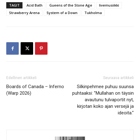
TAGIT
Acid Bath
Gueens of the Stone Age
livemusiikki
Strawberry Arena
System of a Down
Tukholma
Edellinen artikkeli
Seuraava artikkeli
Boards of Canada – Inferno
Silkinpehmee puhuu suunsa
(Warp 2026)
puhtaaksi: ”Mullahan on täysin
avautunu tulvaportit nyt,
kirjotan koko ajan versejä ja
ideoita.”