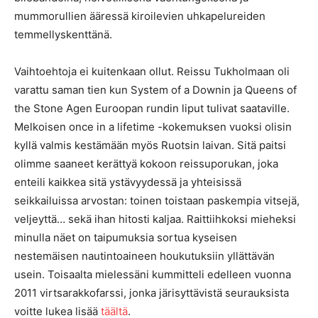
mummorullien ääressä kiroilevien uhkapelureiden
temmellyskenttänä.
Vaihtoehtoja ei kuitenkaan ollut. Reissu Tukholmaan oli
varattu saman tien kun System of a Downin ja Queens of
the Stone Agen Euroopan rundin liput tulivat saataville.
Melkoisen once in a lifetime -kokemuksen vuoksi olisin
kyllä valmis kestämään myös Ruotsin laivan. Sitä paitsi
olimme saaneet kerättyä kokoon reissuporukan, joka
enteili kaikkea sitä ystävyydessä ja yhteisissä
seikkailuissa arvostan: toinen toistaan paskempia vitsejä,
veljeyttä… sekä ihan hitosti kaljaa. Raittiihkoksi mieheksi
minulla näet on taipumuksia sortua kyseisen
nestemäisen nautintoaineen houkutuksiin yllättävän
usein. Toisaalta mielessäni kummitteli edelleen vuonna
2011 virtsarakkofarssi, jonka järisyttävistä seurauksista
voitte lukea lisää
täältä
.