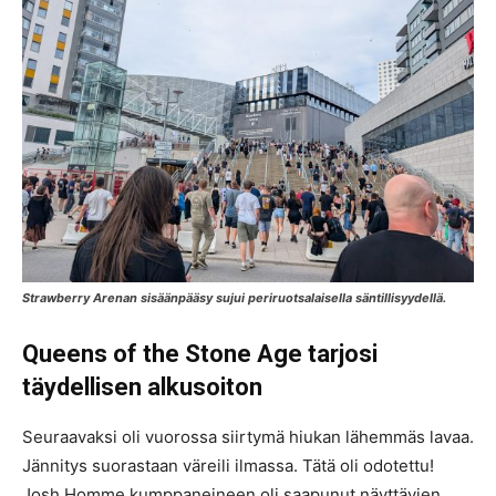
Strawberry Arenan sisäänpääsy sujui periruotsalaisella säntillisyydellä.
Queens of the Stone Age tarjosi
täydellisen alkusoiton
Seuraavaksi oli vuorossa siirtymä hiukan lähemmäs lavaa.
Jännitys suorastaan väreili ilmassa. Tätä oli odotettu!
Josh Homme kumppaneineen oli saapunut näyttävien