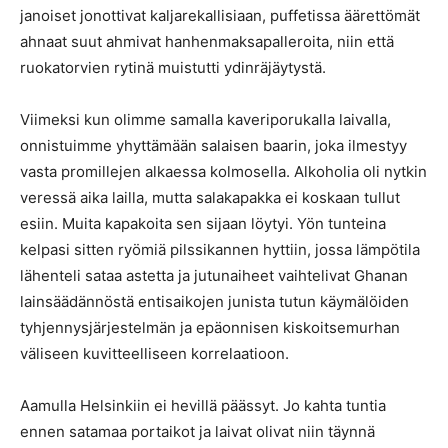
janoiset jonottivat kaljarekallisiaan, puffetissa äärettömät
ahnaat suut ahmivat hanhenmaksapalleroita, niin että
ruokatorvien rytinä muistutti ydinräjäytystä.
Viimeksi kun olimme samalla kaveriporukalla laivalla,
onnistuimme yhyttämään salaisen baarin, joka ilmestyy
vasta promillejen alkaessa kolmosella. Alkoholia oli nytkin
veressä aika lailla, mutta salakapakka ei koskaan tullut
esiin. Muita kapakoita sen sijaan löytyi. Yön tunteina
kelpasi sitten ryömiä pilssikannen hyttiin, jossa lämpötila
lähenteli sataa astetta ja jutunaiheet vaihtelivat Ghanan
lainsäädännöstä entisaikojen junista tutun käymälöiden
tyhjennysjärjestelmän ja epäonnisen kiskoitsemurhan
väliseen kuvitteelliseen korrelaatioon.
Aamulla Helsinkiin ei hevillä päässyt. Jo kahta tuntia
ennen satamaa portaikot ja laivat olivat niin täynnä