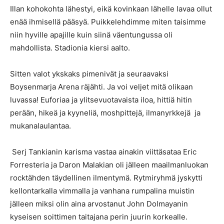
Illan kohokohta lähestyi, eikä kovinkaan lähelle lavaa ollut
enää ihmisellä pääsyä. Puikkelehdimme miten taisimme
niin hyville apajille kuin siinä väentungussa oli
mahdollista. Stadionia kiersi aalto.
Sitten valot ykskaks pimenivät ja seuraavaksi
Boysenmarja Arena räjähti. Ja voi veljet mitä olikaan
luvassa! Euforiaa ja ylitsevuotavaista iloa, hittiä hitin
perään, hikeä ja kyyneliä, moshpittejä, ilmanyrkkejä ja
mukanalaulantaa.
Serj Tankianin karisma vastaa ainakin viittäsataa Eric
Forresteria ja Daron Malakian oli jälleen maailmanluokan
rocktähden täydellinen ilmentymä. Rytmiryhmä jyskytti
kellontarkalla vimmalla ja vanhana rumpalina muistin
jälleen miksi olin aina arvostanut John Dolmayanin
kyseisen soittimen taitajana perin juurin korkealle.