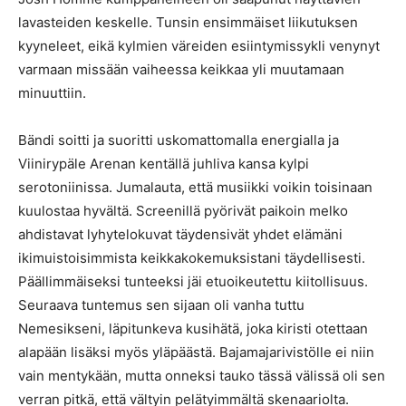
lavasteiden keskelle. Tunsin ensimmäiset liikutuksen
kyyneleet, eikä kylmien väreiden esiintymissykli venynyt
varmaan missään vaiheessa keikkaa yli muutamaan
minuuttiin.
Bändi soitti ja suoritti uskomattomalla energialla ja
Viinirypäle Arenan kentällä juhliva kansa kylpi
serotoniinissa. Jumalauta, että musiikki voikin toisinaan
kuulostaa hyvältä. Screenillä pyörivät paikoin melko
ahdistavat lyhytelokuvat täydensivät yhdet elämäni
ikimuistoisimmista keikkakokemuksistani täydellisesti.
Päällimmäiseksi tunteeksi jäi etuoikeutettu kiitollisuus.
Seuraava tuntemus sen sijaan oli vanha tuttu
Nemesikseni, läpitunkeva kusihätä, joka kiristi otettaan
alapään lisäksi myös yläpäästä. Bajamajarivistölle ei niin
vain mentykään, mutta onneksi tauko tässä välissä oli sen
verran pitkä, että vältyin pelätyimmältä skenaariolta.