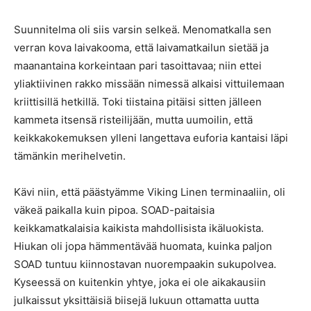
Suunnitelma oli siis varsin selkeä. Menomatkalla sen
verran kova laivakooma, että laivamatkailun sietää ja
maanantaina korkeintaan pari tasoittavaa; niin ettei
yliaktiivinen rakko missään nimessä alkaisi vittuilemaan
kriittisillä hetkillä. Toki tiistaina pitäisi sitten jälleen
kammeta itsensä risteilijään, mutta uumoilin, että
keikkakokemuksen ylleni langettava euforia kantaisi läpi
tämänkin merihelvetin.
Kävi niin, että päästyämme Viking Linen terminaaliin, oli
väkeä paikalla kuin pipoa. SOAD-paitaisia
keikkamatkalaisia kaikista mahdollisista ikäluokista.
Hiukan oli jopa hämmentävää huomata, kuinka paljon
SOAD tuntuu kiinnostavan nuorempaakin sukupolvea.
Kyseessä on kuitenkin yhtye, joka ei ole aikakausiin
julkaissut yksittäisiä biisejä lukuun ottamatta uutta