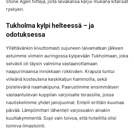
Stone Agen hittejä, joita laivakansa karjui mukana kitarisat
ryskyen.
Tukholma kylpi helteessä – ja
odotuksessa
Yllättävänkin kivuttomasti sujuneen laivamatkan jälkeen
astuimme viimein auringossa kylpevään Tukholmaan, joka
selvästi oli täysin valmiina vastaanottamaan
naapurimaansa innokkaan rokkiväen. Krapula tuntui
viileänä kosteutena keskikaljun haminoilla, sekä
pistelevänä naamakipuna. Paarustimme ensimmäisen
vastaantulevan kuppilan varjoisalle terassille, jossa
nautiskelimme yhdet janojuomat. Enteili erittäin kuumaa
päivää. Lämpömittari lähenteli varjossakin ainakin
kuuttakymmentä. Sopi vain toivoa, että hotellilla olisi
toimiva ilmastointi.