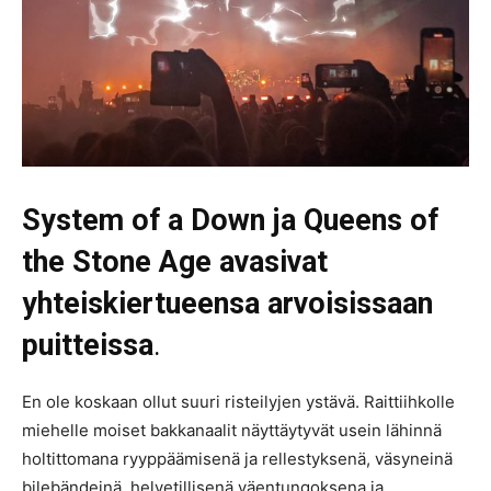
System of a Down ja Queens of
the Stone Age avasivat
yhteiskiertueensa arvoisissaan
puitteissa
.
En ole koskaan ollut suuri risteilyjen ystävä. Raittiihkolle
miehelle moiset bakkanaalit näyttäytyvät usein lähinnä
holtittomana ryyppäämisenä ja rellestyksenä, väsyneinä
bilebändeinä, helvetillisenä väentungoksena ja