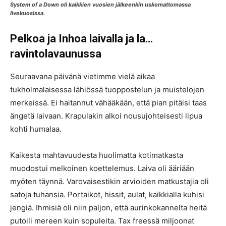
System of a Down oli kaikkien vuosien jälkeenkin uskomattomassa
livekuosissa.
Pelkoa ja Inhoa laivalla ja la…
ravintolavaunussa
Seuraavana päivänä vietimme vielä aikaa
tukholmalaisessa lähiössä tuoppostelun ja muistelojen
merkeissä. Ei haitannut vähääkään, että pian pitäisi taas
ängetä laivaan. Krapulakin alkoi nousujohteisesti lipua
kohti humalaa.
Kaikesta mahtavuudesta huolimatta kotimatkasta
muodostui melkoinen koettelemus. Laiva oli ääriään
myöten täynnä. Varovaisestikin arvioiden matkustajia oli
satoja tuhansia. Portaikot, hissit, aulat, kaikkialla kuhisi
jengiä. Ihmisiä oli niin paljon, että aurinkokannelta heitä
putoili mereen kuin sopuleita. Tax freessä miljoonat