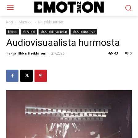
Koti
Musiikki
Musiikkiuutiset
Lööppi
Musiikki
Musiikkiarvostelut
Musiikkiuutiset
Audiovisuaalista hurmosta
Tekijä
Ilkka Heikkinen
-
2.7.2026
43
0