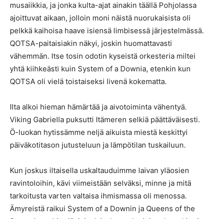
musaiikkia, ja jonka kulta-ajat ainakin täällä Pohjolassa
ajoittuvat aikaan, jolloin moni näistä nuorukaisista oli
pelkkä kaihoisa haave isiensä limbisessä järjestelmässä.
QOTSA-paitaisiakin näkyi, joskin huomattavasti
vähemmän. Itse tosin odotin kyseistä orkesteria miltei
yhtä kiihkeästi kuin System of a Downia, etenkin kun
QOTSA oli vielä toistaiseksi livenä kokematta.
Ilta alkoi hieman hämärtää ja aivotoiminta vähentyä.
Viking Gabriella puksutti Itämeren selkiä päättäväisesti.
Ö-luokan hytissämme neljä aikuista miestä keskittyi
päiväkotitason jutusteluun ja lämpötilan tuskailuun.
Kun joskus iltaisella uskaltauduimme laivan yläosien
ravintoloihin, kävi viimeistään selväksi, minne ja mitä
tarkoitusta varten valtaisa ihmismassa oli menossa.
Ämyreistä raikui System of a Downin ja Queens of the