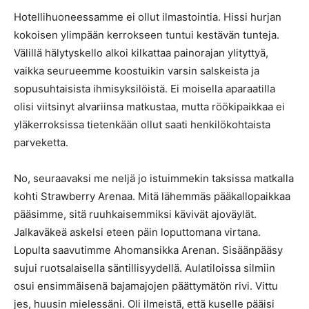
Hotellihuoneessamme ei ollut ilmastointia. Hissi hurjan
kokoisen ylimpään kerrokseen tuntui kestävän tunteja.
Välillä hälytyskello alkoi kilkattaa painorajan ylityttyä,
vaikka seurueemme koostuikin varsin salskeista ja
sopusuhtaisista ihmisyksilöistä. Ei moisella aparaatilla
olisi viitsinyt alvariinsa matkustaa, mutta röökipaikkaa ei
yläkerroksissa tietenkään ollut saati henkilökohtaista
parveketta.
No, seuraavaksi me neljä jo istuimmekin taksissa matkalla
kohti Strawberry Arenaa. Mitä lähemmäs pääkallopaikkaa
pääsimme, sitä ruuhkaisemmiksi kävivät ajoväylät.
Jalkaväkeä askelsi eteen päin loputtomana virtana.
Lopulta saavutimme Ahomansikka Arenan. Sisäänpääsy
sujui ruotsalaisella säntillisyydellä. Aulatiloissa silmiin
osui ensimmäisenä bajamajojen päättymätön rivi. Vittu
jes, huusin mielessäni. Oli ilmeistä, että kuselle pääisi