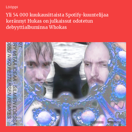
Lööppi
Yli 54 000 kuukausittaista Spotify-kuuntelijaa
kerännyt Hukas on julkaissut odotetun
debyyttialbuminsa Whokas