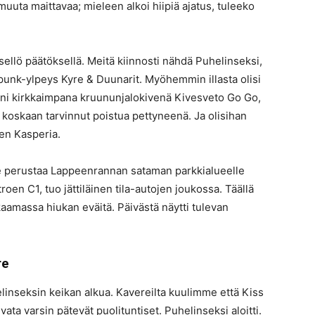
uuta maittavaa; mieleen alkoi hiipiä ajatus, tuleeko
isellö päätöksellä. Meitä kiinnosti nähdä Puhelinseksi,
punk-ylpeys Kyre & Duunarit. Myöhemmin illasta olisi
lleni kirkkaimpana kruununjalokivenä Kivesveto Go Go,
 koskaan tarvinnut poistua pettyneenä. Ja olisihan
een Kasperia.
mme perustaa Lappeenrannan sataman parkkialueelle
troen C1, tuo jättiläinen tila-autojen joukossa. Täällä
kaamassa hiukan eväitä. Päivästä näytti tulevan
re
linseksin keikan alkua. Kavereilta kuulimme että Kiss
vata varsin pätevät puolituntiset. Puhelinseksi aloitti.