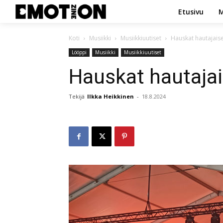
Etusivu
M
Koti
Musiikki
Musiikkiuutiset
Hauskat hautajais
Lööppi
Musiikki
Musiikkiuutiset
Hauskat hautajai
Tekijä
Ilkka Heikkinen
-
18.8.2024