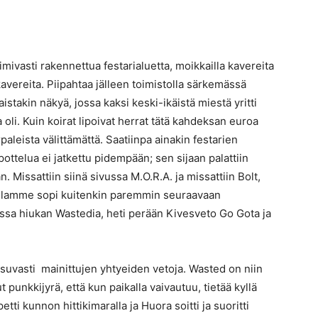
oimivasti rakennettua festarialuetta, moikkailla kavereita
 kavereita. Piipahtaa jälleen toimistolla särkemässä
aistakin näkyä, jossa kaksi keski-ikäistä miestä yritti
 oli. Kuin koirat lipoivat herrat tätä kahdeksan euroa
paleista välittämättä. Saatiinpa ainakin festarien
telua ei jatkettu pidempään; sen sijaan palattiin
. Missattiin siinä sivussa M.O.R.A. ja missattiin Bolt,
otilamme sopi kuitenkin paremmin seuraavaan
vassa hiukan Wastedia, heti perään Kivesveto Go Gota ja
osuvasti mainittujen yhtyeiden vetoja. Wasted on niin
 punkkijyrä, että kun paikalla vaivautuu, tietää kyllä
etti kunnon hittikimaralla ja Huora soitti ja suoritti