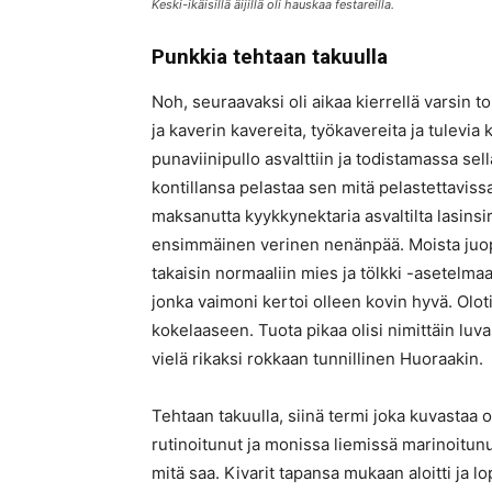
Keski-ikäisillä äijillä oli hauskaa festareilla.
Punkkia tehtaan takuulla
Noh, seuraavaksi oli aikaa kierrellä varsin t
ja kaverin kavereita, työkavereita ja tulevia
punaviinipullo asvalttiin ja todistamassa sell
kontillansa pelastaa sen mitä pelastettavissa
maksanutta kyykkynektaria asvaltilta lasinsir
ensimmäinen verinen nenänpää. Moista juopot
takaisin normaaliin mies ja tölkki -asetelmaan
jonka vaimoni kertoi olleen kovin hyvä. Ol
kokelaaseen. Tuota pikaa olisi nimittäin lu
vielä rikaksi rokkaan tunnillinen Huoraakin.
Tehtaan takuulla, siinä termi joka kuvastaa 
rutinoitunut ja monissa liemissä marinoitunut
mitä saa. Kivarit tapansa mukaan aloitti ja lop