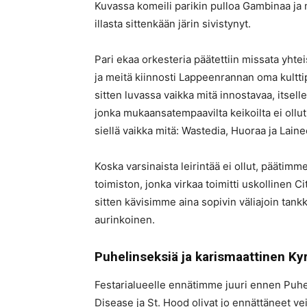
Kuvassa komeili parikin pulloa Gambinaa ja m
illasta sittenkään järin sivistynyt.
Pari ekaa orkesteria päätettiin missata yhte
ja meitä kiinnosti Lappeenrannan oma kultti
sitten luvassa vaikka mitä innostavaa, itse
jonka mukaansatempaavilta keikoilta ei ollut
siellä vaikka mitä: Wastedia, Huoraa ja Lain
Koska varsinaista leirintää ei ollut, pääti
toimiston, jonka virkaa toimitti uskollinen Ci
sitten kävisimme aina sopivin väliajoin tank
aurinkoinen.
Puhelinseksiä ja karismaattinen Ky
Festarialueelle ennätimme juuri ennen Puhe
Disease ja St. Hood olivat jo ennättäneet vei