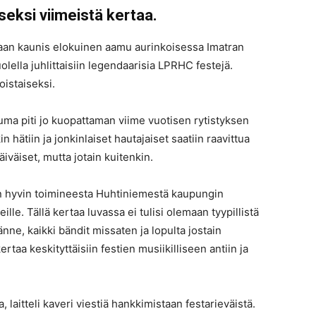
iseksi viimeistä kertaa.
, vaan kaunis elokuinen aamu aurinkoisessa Imatran
olella juhlittaisiin legendaarisia LPRHC festejä.
oistaiseksi.
htuma piti jo kuopattaman viime vuotisen rytistyksen
hätiin ja jonkinlaiset hautajaiset saatiin raavittua
iväiset, mutta jotain kuitenkin.
n hyvin toimineesta Huhtiniemestä kaupungin
lle. Tällä kertaa luvassa ei tulisi olemaan tyypillistä
tänne, kaikki bändit missaten ja lopulta jostain
rtaa keskityttäisiin festien musiikilliseen antiin ja
, laitteli kaveri viestiä hankkimistaan festarieväistä.