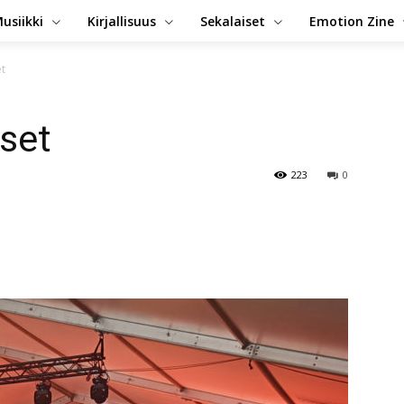
usiikki
Kirjallisuus
Sekalaiset
Emotion Zine
et
set
223
0