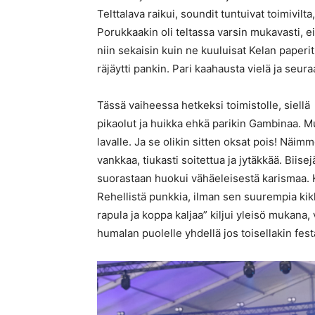
Telttalava raikui, soundit tuntuivat toimivilta,
Porukkaakin oli teltassa varsin mukavasti, ei
niin sekaisin kuin ne kuuluisat Kelan paperit.
räjäytti pankin. Pari kaahausta vielä ja seur
Tässä vaiheessa hetkeksi toimistolle, siellä
pikaolut ja huikka ehkä parikin Gambinaa. Mut
lavalle. Ja se olikin sitten oksat pois! Näim
vankkaa, tiukasti soitettua ja jytäkkää. Biise
suorastaan huokui vähäeleisestä karismaa. K
Rehellistä punkkia, ilman sen suurempia kik
rapula ja koppa kaljaa” kiljui yleisö mukana
humalan puolelle yhdellä jos toisellakin festa