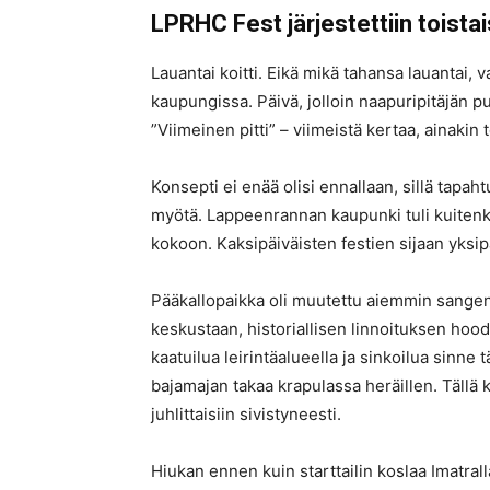
LPRHC Fest järjestettiin toista
Lauantai koitti. Eikä mikä tahansa lauantai
kaupungissa. Päivä, jolloin naapuripitäjän pu
”Viimeinen pitti” – viimeistä kertaa, ainakin t
Konsepti ei enää olisi ennallaan, sillä tapa
myötä. Lappeenrannan kaupunki tuli kuitenkin 
kokoon. Kaksipäiväisten festien sijaan yksipä
Pääkallopaikka oli muutettu aiemmin sange
keskustaan, historiallisen linnoituksen hoodei
kaatuilua leirintäalueella ja sinkoilua sinne 
bajamajan takaa krapulassa heräillen. Tällä ke
juhlittaisiin sivistyneesti.
Hiukan ennen kuin starttailin koslaa Imatralla