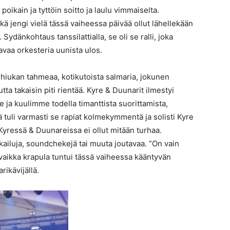
 poikain ja tyttöin soitto ja laulu vimmaiselta.
kä jengi vielä tässä vaiheessa päivää ollut lähellekään
 Sydänkohtaus tanssilattialla, se oli se ralli, joka
aavaa orkesteria uunista ulos.
 hiukan tahmeaa, kotikutoista salmaria, jokunen
ta takaisin piti rientää. Kyre & Duunarit ilmestyi
me ja kuulimme todella timanttista suorittamista,
jä tuli varmasti se rapiat kolmekymmentä ja solisti Kyre
yressä & Duunareissa ei ollut mitään turhaa.
kailuja, soundchekejä tai muuta joutavaa. ”On vain
, vaikka krapula tuntui tässä vaiheessa kääntyvän
rikävijällä.