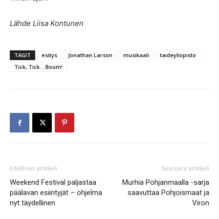
Lähde Liisa Kontunen
TAGIT
esitys
Jonathan Larson
musikaali
taideyliopisto
Tick, Tick... Boom!
Edellinen artikkeli
Seuraava artikkeli
Weekend Festival paljastaa
Murhia Pohjanmaalla -sarja
päälavan esiintyjät – ohjelma
saavuttaa Pohjoismaat ja
nyt täydellinen
Viron