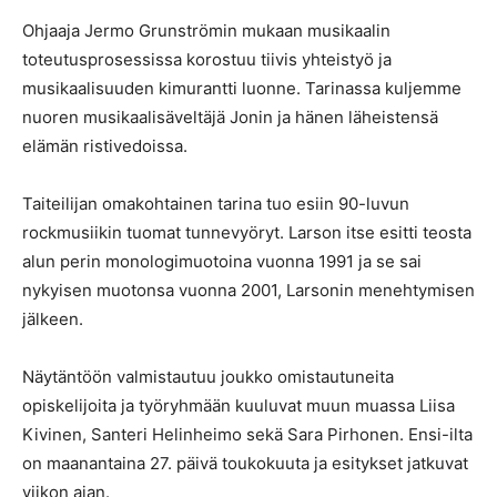
Ohjaaja Jermo Grunströmin mukaan musikaalin
toteutusprosessissa korostuu tiivis yhteistyö ja
musikaalisuuden kimurantti luonne. Tarinassa kuljemme
nuoren musikaalisäveltäjä Jonin ja hänen läheistensä
elämän ristivedoissa.
Taiteilijan omakohtainen tarina tuo esiin 90-luvun
rockmusiikin tuomat tunnevyöryt. Larson itse esitti teosta
alun perin monologimuotoina vuonna 1991 ja se sai
nykyisen muotonsa vuonna 2001, Larsonin menehtymisen
jälkeen.
Näytäntöön valmistautuu joukko omistautuneita
opiskelijoita ja työryhmään kuuluvat muun muassa Liisa
Kivinen, Santeri Helinheimo sekä Sara Pirhonen. Ensi-ilta
on maanantaina 27. päivä toukokuuta ja esitykset jatkuvat
viikon ajan.