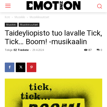
Koti
Musiikki
Musiikkiuutiset
Musiikki
Musiikkiuutiset
Taideyliopisto tuo lavalle Tick,
Tick… Boom! -musikaalin
Tekijä
EZ Tiedote
-
29.4.2024
87
0