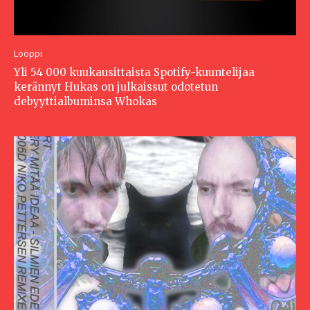
Lööppi
Yli 54 000 kuukausittaista Spotify-kuuntelijaa
kerännyt Hukas on julkaissut odotetun
debyyttialbuminsa Whokas