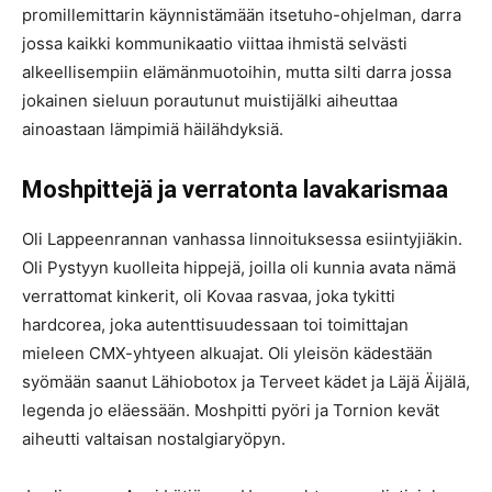
promillemittarin käynnistämään itsetuho-ohjelman, darra
jossa kaikki kommunikaatio viittaa ihmistä selvästi
alkeellisempiin elämänmuotoihin, mutta silti darra jossa
jokainen sieluun porautunut muistijälki aiheuttaa
ainoastaan lämpimiä häilähdyksiä.
Moshpittejä ja verratonta lavakarismaa
Oli Lappeenrannan vanhassa linnoituksessa esiintyjiäkin.
Oli Pystyyn kuolleita hippejä, joilla oli kunnia avata nämä
verrattomat kinkerit, oli Kovaa rasvaa, joka tykitti
hardcorea, joka autenttisuudessaan toi toimittajan
mieleen CMX-yhtyeen alkuajat. Oli yleisön kädestään
syömään saanut Lähiobotox ja Terveet kädet ja Läjä Äijälä,
legenda jo eläessään. Moshpitti pyöri ja Tornion kevät
aiheutti valtaisan nostalgiaryöpyn.