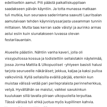
edellisetkin aamut. Piti päästä paikalliskuppilaan
saadakseen päivän käyntiin. Ja totta munassa matkaan
tuli mutkia, kun seuraava saderintama saavutti Lauritsalan
aamutaivaan tehden käynnistyssarjasta useamman tunnin
mittaisen. Mutta taas kerran sade väistyi ja aurinko armas
astui esiin kuin siunatakseen luvassa olevan
festarilauantain.
Alueelle päästiin. Nähtiin vanha kaveri, jolla oli
vissypullossa kossua ja todistettiin sellaistakin näytelmää,
jossa Jorma Mattila & Ulkopuoliset -yhtyeen basisti halusi
tarjota seurueelle näkäräiset; jekkua, kaljaa ja kaksi pulloa
valkoviiniä. Kyllä sellaisilla eväillä pärjää, etenkin kun
muistaa välissä vetää pari perilepralaista perinneherkkua,
vetyä. Hyvältähän se maistui, vaikkei savukinkun
kuulukaan sillä tavalla piiraan ulkopuolella lerputtaa.
Tässä välissä tuli ehkä juotua myös kupillinen kahvia.