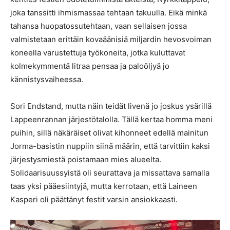
joka tanssitti ihmismassaa tehtaan takuulla. Eikä minkä
tahansa huopatossutehtaan, vaan sellaisen jossa
valmistetaan erittäin kovaäänisiä miljardin hevosvoiman
koneella varustettuja työkoneita, jotka kuluttavat
kolmekymmentä litraa pensaa ja paloöljyä jo
kännistysvaiheessa.
Sori Endstand, mutta näin teidät livenä jo joskus ysärillä
Lappeenrannan järjestötalolla. Tällä kertaa homma meni
puihin, sillä näkäräiset olivat kihonneet edellä mainitun
Jorma-basistin nuppiin siinä määrin, että tarvittiin kaksi
järjestysmiestä poistamaan mies alueelta.
Solidaarisuussyistä oli seurattava ja missattava samalla
taas yksi pääesiintyjä, mutta kerrotaan, että Laineen
Kasperi oli päättänyt festit varsin ansiokkaasti.