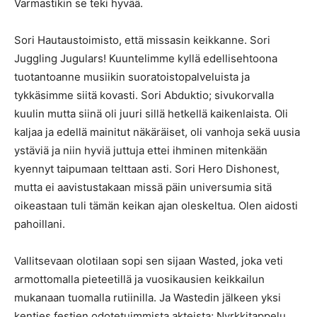
Varmastikin se teki hyvää.
Sori Hautaustoimisto, että missasin keikkanne. Sori
Juggling Jugulars! Kuuntelimme kyllä edellisehtoona
tuotantoanne musiikin suoratoistopalveluista ja
tykkäsimme siitä kovasti. Sori Abduktio; sivukorvalla
kuulin mutta siinä oli juuri sillä hetkellä kaikenlaista. Oli
kaljaa ja edellä mainitut näkäräiset, oli vanhoja sekä uusia
ystäviä ja niin hyviä juttuja ettei ihminen mitenkään
kyennyt taipumaan telttaan asti. Sori Hero Dishonest,
mutta ei aavistustakaan missä päin universumia sitä
oikeastaan tuli tämän keikan ajan oleskeltua. Olen aidosti
pahoillani.
Vallitsevaan olotilaan sopi sen sijaan Wasted, joka veti
armottomalla pieteetillä ja vuosikausien keikkailun
mukanaan tuomalla rutiinilla. Ja Wastedin jälkeen yksi
kenties festien odotetuimmista akteista; Nyrkkitappelu,