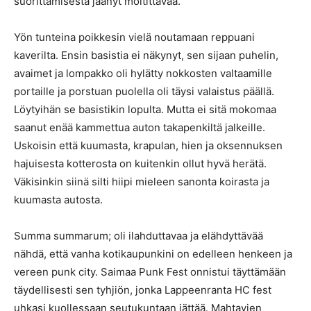
suorittamisesta jäänyt moitittavaa.
Yön tunteina poikkesin vielä noutamaan reppuani
kaverilta. Ensin basistia ei näkynyt, sen sijaan puhelin,
avaimet ja lompakko oli hylätty nokkosten valtaamille
portaille ja porstuan puolella oli täysi valaistus päällä.
Löytyihän se basistikin lopulta. Mutta ei sitä mokomaa
saanut enää kammettua auton takapenkiltä jalkeille.
Uskoisin että kuumasta, krapulan, hien ja oksennuksen
hajuisesta kotterosta on kuitenkin ollut hyvä herätä.
Väkisinkin siinä silti hiipi mieleen sanonta koirasta ja
kuumasta autosta.
Summa summarum; oli ilahduttavaa ja elähdyttävää
nähdä, että vanha kotikaupunkini on edelleen henkeen ja
vereen punk city. Saimaa Punk Fest onnistui täyttämään
täydellisesti sen tyhjiön, jonka Lappeenranta HC fest
uhkasi kuollessaan seutukuntaan jättää. Mahtavien