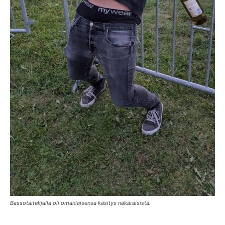
Bassotaitelijalla oli omanlaisensa käsitys näkäräisistä.