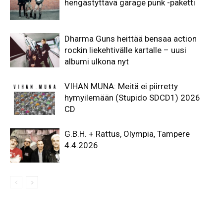
hengästyttävä garage punk -paketti
Dharma Guns heittää bensaa action
rockin liekehtivälle kartalle – uusi
albumi ulkona nyt
VIHAN MUNA: Meitä ei piirretty
hymyilemään (Stupido SDCD1) 2026
CD
G.B.H. + Rattus, Olympia, Tampere
4.4.2026