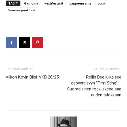
TAGIT
Gambina
kesäfestarit
Lappeenranta
punk
Saimaa punk fest
Edellinen artikkeli
Seuraava artikkeli
Viikon Kovin Biisi: VKB 26/25
Rollin Bee julkaisee
debyyttilevyn ”First Sting” –
Suomalainen rock-skene saa
uuden tulokkaan