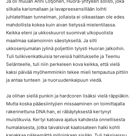
Ja oli muuan Anni Lötjönen, Huora-yhtyeen solisti, joka
silkalla karismallaan ja lavapreesensillään loihti
juhlatelttaan tunnelman, jollaista ei oikeastaan ole edes
mahdollista kokea kuin aivan tietyssä mielentilassa.
Keikka eteni ja ukkoskuurot suomivat ulkopuolista
maailmaa salamoinnin säestyksellä. Ja silti
ukkosenjumalan jylinä poljettiin tylysti Huoran jalkoihin.
Tuli tulikivenkatkuisia terveisiä hallitukselle ja Teemu
Selänteelle, tuli niin perkeleen kova keikka, että vielä
kaksi päivää myöhemminkin tekee mieli tempautua pittiin
ja antaa tunteen ja nuoruudenkaipuun viedä.
Ja olihan siellä punkin ja hardcoren lisäksi vielä räppiäkin.
Mutta koska pääesiintyjien missaaminen on toimittajalla
rakennettuna DNA:han, ei räbäytyksestä kertynyt
muistikuvia. Kertyi katoava ajatus kahdesta onnellisesta
humalaisesta, jotka taivalsivat kaatosateen halki kohti
kapakkaa pääsemättä milloinkaan sisään. Tuli taksireissu