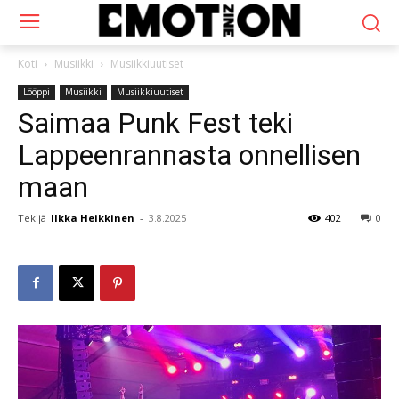
Koti
Musiikki
Musiikkiuutiset
Lööppi
Musiikki
Musiikkiuutiset
Saimaa Punk Fest teki
Lappeenrannasta onnellisen
maan
Tekijä
Ilkka Heikkinen
-
3.8.2025
402
0