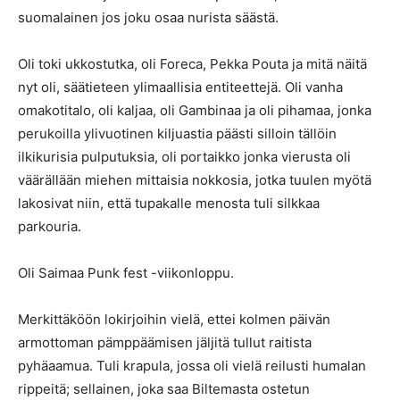
suomalainen jos joku osaa nurista säästä.
Oli toki ukkostutka, oli Foreca, Pekka Pouta ja mitä näitä
nyt oli, säätieteen ylimaallisia entiteettejä. Oli vanha
omakotitalo, oli kaljaa, oli Gambinaa ja oli pihamaa, jonka
perukoilla ylivuotinen kiljuastia päästi silloin tällöin
ilkikurisia pulputuksia, oli portaikko jonka vierusta oli
väärällään miehen mittaisia nokkosia, jotka tuulen myötä
lakosivat niin, että tupakalle menosta tuli silkkaa
parkouria.
Oli Saimaa Punk fest -viikonloppu.
Merkittäköön lokirjoihin vielä, ettei kolmen päivän
armottoman pämppäämisen jäljitä tullut raitista
pyhäaamua. Tuli krapula, jossa oli vielä reilusti humalan
rippeitä; sellainen, joka saa Biltemasta ostetun