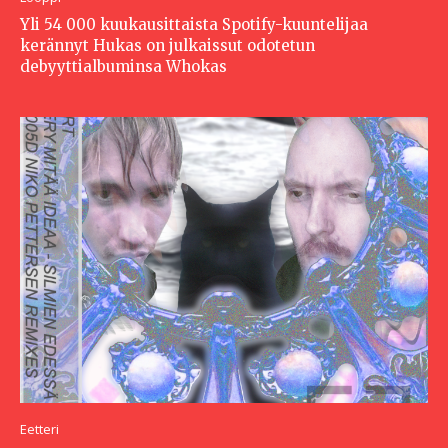
Yli 54 000 kuukausittaista Spotify-kuuntelijaa
kerännyt Hukas on julkaissut odotetun
debyyttialbuminsa Whokas
Eetteri