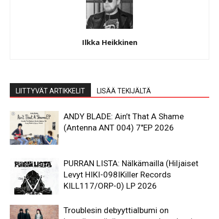
Ilkka Heikkinen
LIITTYVÄT ARTIKKELIT
LISÄÄ TEKIJÄLTÄ
ANDY BLADE: Ain’t That A Shame
(Antenna ANT 004) 7″EP 2026
PURRAN LISTA: Nälkämailla (Hiljaiset
Levyt HIKI-098IKiller Records
KILL117/ORP-0) LP 2026
Troublesin debyyttialbumi on